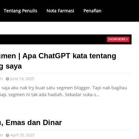
Tentang Penulis
Nota Farmasi
Penafian
SHOW MORE
men | Apa ChatGPT kata tentang
g saya
Is
June 16, 2025
i saja aku nak try buat satu segmen blogger. Tapi nak bagitau
siap, segmen ni tak ada hadiah. Sekadar suka-s…
, Emas dan Dinar
Is
April 25, 2025