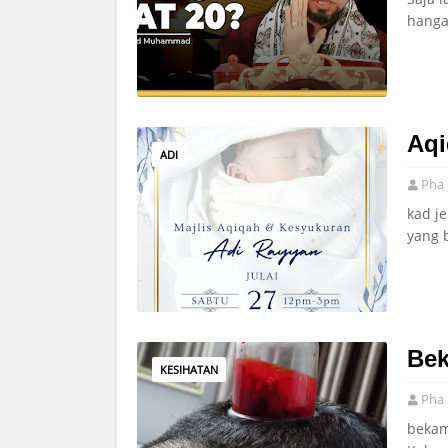
hanga
Aqi
ADI
Pha 
kad j
yang 
Bek
KESIHATAN
Pha 
bekam