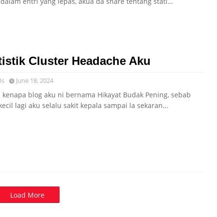
 dalam entri yang lepas, akua da share tentang stati…
tistik Cluster Headache Aku
Is
June 18, 2024
 kenapa blog aku ni bernama Hikayat Budak Pening, sebab
kecil lagi aku selalu sakit kepala sampai la sekaran…
Load More