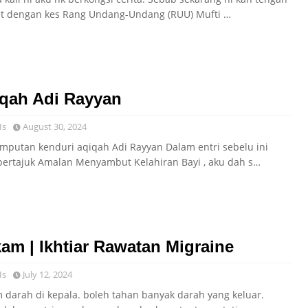
t dengan kes Rang Undang-Undang (RUU) Mufti …
qah Adi Rayyan
Is
August 30, 2024
emputan kenduri aqiqah Adi Rayyan Dalam entri sebelu ini
bertajuk Amalan Menyambut Kelahiran Bayi , aku dah s…
am | Ikhtiar Rawatan Migraine
Is
July 12, 2024
 darah di kepala. boleh tahan banyak darah yang keluar.