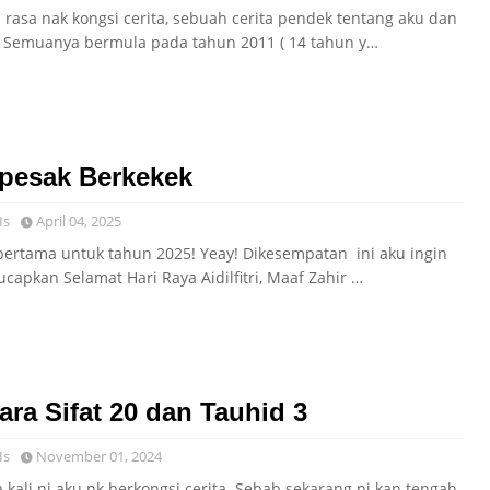
a rasa nak kongsi cerita, sebuah cerita pendek tentang aku dan
 Semuanya bermula pada tahun 2011 ( 14 tahun y…
pesak Berkekek
Is
April 04, 2025
 pertama untuk tahun 2025! Yeay! Dikesempatan ini aku ingin
capkan Selamat Hari Raya Aidilfitri, Maaf Zahir …
ara Sifat 20 dan Tauhid 3
Is
November 01, 2024
a kali ni aku nk berkongsi cerita. Sebab sekarang ni kan tengah