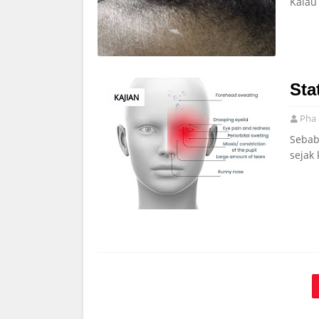
Kalau
Sta
KAJIAN
Pha 
Sebab
sejak 