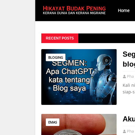
Home
RECENT POSTS
Seg
BLOGING
blo
Pha 
Kali n
siap-
Aku
EMAS
Pha 