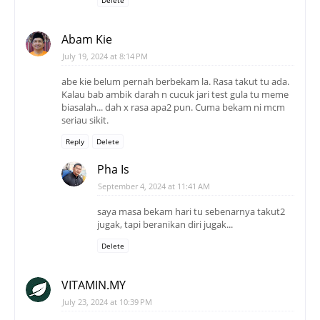
Abam Kie
July 19, 2024 at 8:14 PM
abe kie belum pernah berbekam la. Rasa takut tu ada.
Kalau bab ambik darah n cucuk jari test gula tu meme
biasalah... dah x rasa apa2 pun. Cuma bekam ni mcm
seriau sikit.
Reply
Delete
Pha Is
September 4, 2024 at 11:41 AM
saya masa bekam hari tu sebenarnya takut2
jugak, tapi beranikan diri jugak...
Delete
VITAMIN.MY
July 23, 2024 at 10:39 PM