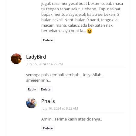
jugak rasa menyesal buat bekam sebab masa
tu tengah tahan sakit. Hehehe.. Tapi nasihat
bapak mentua saya, elok kalau berbekam 3
bulan sekali. Nanti bulan 9 nanti, tengok la
macam mana, kalau2 ada kekuatan nak
berbekam, saya buat la...
Delete
LadyBird
July 15, 2024 at 4:25 PM
semoga pais kembali sembuh .. insyaAllah...
ameeennnn...
Reply
Delete
Pha Is
July 16, 2024 at 9:22 AM
Amiin.. Terima kasih atas doanya..
Delete