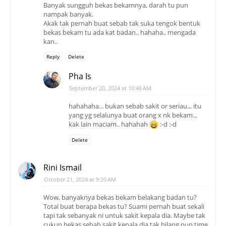
Banyak sungguh bekas bekamnya, darah tu pun
nampak banyak.
Akak tak pernah buat sebab tak suka tengok bentuk
bekas bekam tu ada kat badan.. hahaha.. mengada
kan..
Reply
Delete
Pha Is
September 20, 2024 at 10:46 AM
hahahaha... bukan sebab sakit or seriau... itu
yang yg selalunya buat orang x nk bekam...
kak lain maciam.. hahahah
:-d :-d
Delete
Rini Ismail
October 21, 2024 at 9:20 AM
Wow, banyaknya bekas bekam belakang badan tu?
Total buat berapa bekas tu? Suami pernah buat sekali
tapi tak sebanyak ni untuk sakit kepala dia. Maybe tak
cukup bekas sebab sakit kepala dia tak hilang pun time