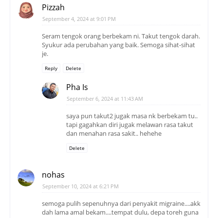
Pizzah
September 4, 2024 at 9:01 PM
Seram tengok orang berbekam ni. Takut tengok darah.
Syukur ada perubahan yang baik. Semoga sihat-sihat
je.
Reply
Delete
Pha Is
September 6, 2024 at 11:43 AM
saya pun takut2 jugak masa nk berbekam tu..
tapi gagahkan diri jugak melawan rasa takut
dan menahan rasa sakit.. hehehe
Delete
nohas
September 10, 2024 at 6:21 PM
semoga pulih sepenuhnya dari penyakit migraine....akk
dah lama amal bekam....tempat dulu, depa toreh guna