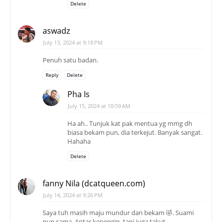
Delete
aswadz
July 13, 2024 at 9:18 PM
Penuh satu badan.
Reply
Delete
Pha Is
July 15, 2024 at 10:59 AM
Ha ah.. Tunjuk kat pak mentua yg mmg dh
biasa bekam pun, dia terkejut. Banyak sangat.
Hahaha
Delete
fanny Nila (dcatqueen.com)
July 14, 2024 at 9:26 PM
Saya tuh masih maju mundur dan bekam 🤣. Suami
pun sama. Antar kepengin, tapi juga takut