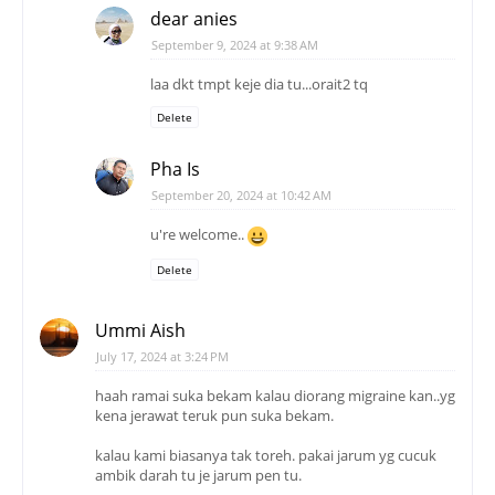
dear anies
September 9, 2024 at 9:38 AM
laa dkt tmpt keje dia tu...orait2 tq
Delete
Pha Is
September 20, 2024 at 10:42 AM
u're welcome..
Delete
Ummi Aish
July 17, 2024 at 3:24 PM
haah ramai suka bekam kalau diorang migraine kan..yg
kena jerawat teruk pun suka bekam.
kalau kami biasanya tak toreh. pakai jarum yg cucuk
ambik darah tu je jarum pen tu.