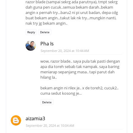
razor blade (sampai sekrg ada parutnya), tmpt sekrg
dah guna pen cucuk..semua bekam darah..bekam
angin x pernah try...baru2 ni pi urut badan, depa cdg
buat bekam angin...takut lak nk try...mungkin nanti,
nak try jg bekam angin..
Reply
Delete
Pha Is
September 20, 2024 at 10:44 AM
wow, razor blade.. saya pula tak pasti dengan
apa dia toreh sebab tak nampak. saya baring
meniarap sepanjang masa.. tapi parut dah
hilang la..
bekam angin ni rilex je.. x de toreh2, cucuk2..
cuma sedut kosong je...
Delete
aizamia3
September 20, 2024 at 10:04 AM