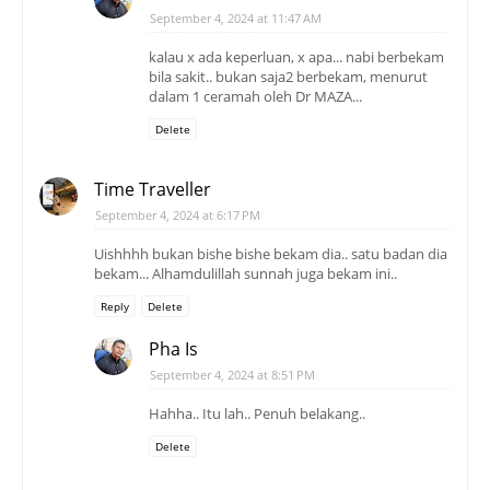
September 4, 2024 at 11:47 AM
kalau x ada keperluan, x apa... nabi berbekam
bila sakit.. bukan saja2 berbekam, menurut
dalam 1 ceramah oleh Dr MAZA...
Delete
Time Traveller
September 4, 2024 at 6:17 PM
Uishhhh bukan bishe bishe bekam dia.. satu badan dia
bekam... Alhamdulillah sunnah juga bekam ini..
Reply
Delete
Pha Is
September 4, 2024 at 8:51 PM
Hahha.. Itu lah.. Penuh belakang..
Delete