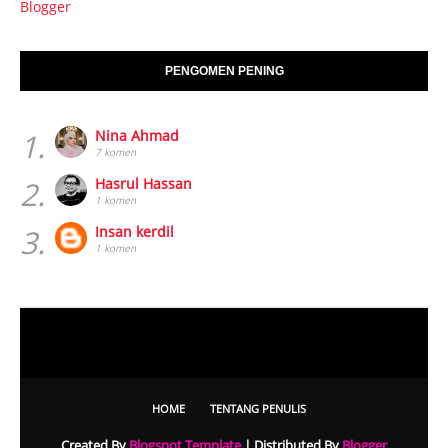
Blogger
PENGOMEN PENING
1.
Nina Ahmad
7 komen
2.
Hasrul Hassan
1 komen
3.
Insan kerdil
1 komen
HOME
TENTANG PENULIS
Created By
Blogspot Template
| Distributed By
Blogger