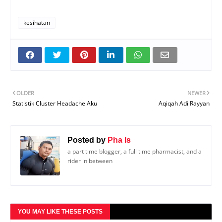
kesihatan
OLDER
NEWER
Statistik Cluster Headache Aku
Aqiqah Adi Rayyan
Posted by
Pha Is
a part time blogger, a full time pharmacist, and a
rider in between
YOU MAY LIKE THESE POSTS