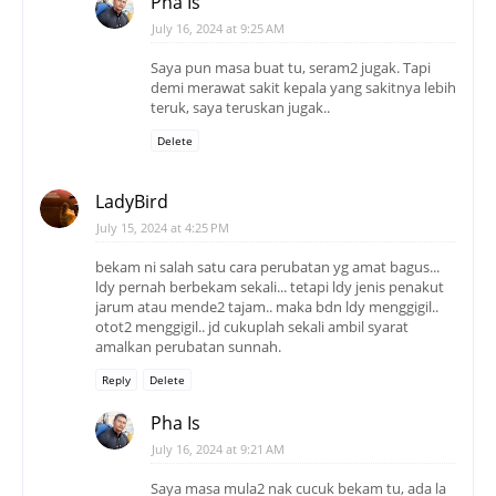
Pha Is
July 16, 2024 at 9:25 AM
Saya pun masa buat tu, seram2 jugak. Tapi
demi merawat sakit kepala yang sakitnya lebih
teruk, saya teruskan jugak..
Delete
LadyBird
July 15, 2024 at 4:25 PM
bekam ni salah satu cara perubatan yg amat bagus...
ldy pernah berbekam sekali... tetapi ldy jenis penakut
jarum atau mende2 tajam.. maka bdn ldy menggigil..
otot2 menggigil.. jd cukuplah sekali ambil syarat
amalkan perubatan sunnah.
Reply
Delete
Pha Is
July 16, 2024 at 9:21 AM
Saya masa mula2 nak cucuk bekam tu, ada la