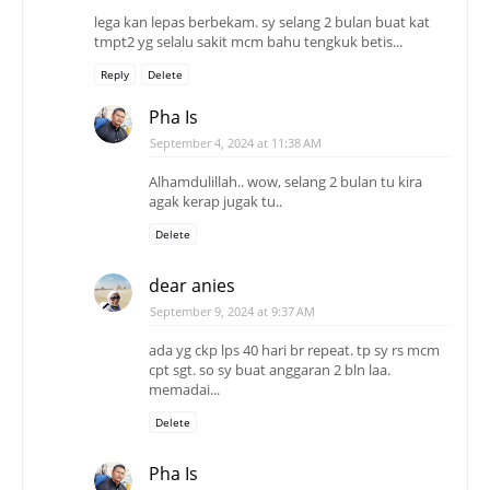
lega kan lepas berbekam. sy selang 2 bulan buat kat
tmpt2 yg selalu sakit mcm bahu tengkuk betis...
Reply
Delete
Pha Is
September 4, 2024 at 11:38 AM
Alhamdulillah.. wow, selang 2 bulan tu kira
agak kerap jugak tu..
Delete
dear anies
September 9, 2024 at 9:37 AM
ada yg ckp lps 40 hari br repeat. tp sy rs mcm
cpt sgt. so sy buat anggaran 2 bln laa.
memadai...
Delete
Pha Is