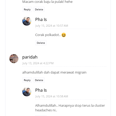
Macam corak baju la pulak! hehe
Reply
Delete
Pha Is
July 15, 2024 at 10:57 AM
Corak polkadot..
Delete
paridah
July 13, 2024 at 4:22 PM
alhamdulillah dah dapat merawat migrain
Reply
Delete
Pha Is
July 15, 2024 at 10:58 AM
Alhamdulillah.. Harapnya stop terus la cluster
headaches ni..