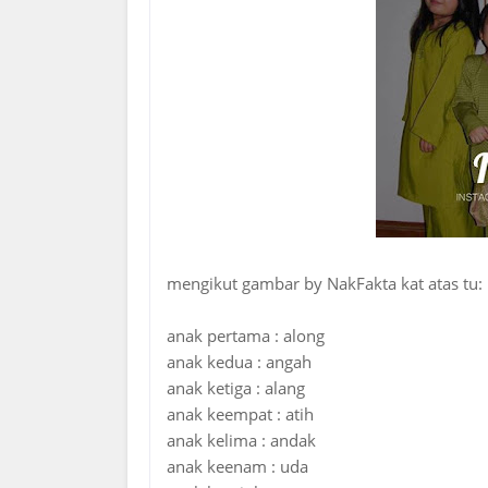
mengikut gambar by NakFakta kat atas tu:
anak pertama : along
anak kedua : angah
anak ketiga : alang
anak keempat : atih
anak kelima : andak
anak keenam : uda