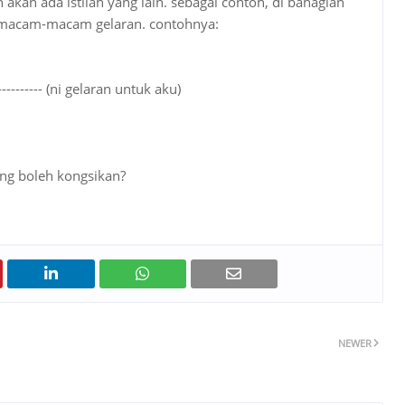
 akan ada istilah yang lain. sebagai contoh, di bahagian
 macam-macam gelaran. contohnya:
---------- (ni gelaran untuk aku)
ang boleh kongsikan?
NEWER