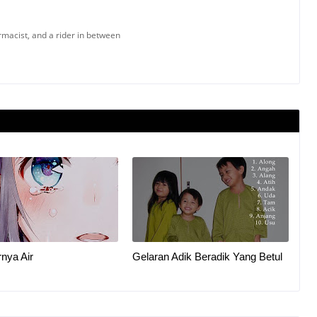
armacist, and a rider in between
nya Air
Gelaran Adik Beradik Yang Betul