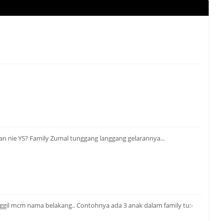
an nie YS? Family Zumal tunggang langgang gelarannya...
nggil mcm nama belakang.. Contohnya ada 3 anak dalam family tu:-