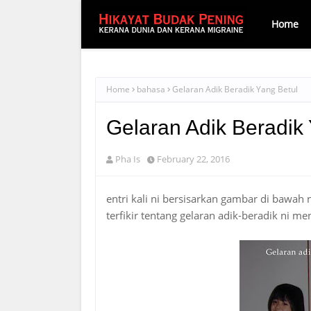
Home
Home
bahasa
Gelaran Adik Beradik Yang Betul
Gelaran Adik Beradik
Pha Is
February 22, 2016
entri kali ni bersisarkan gambar di bawah
terfikir tentang gelaran adik-beradik ni me