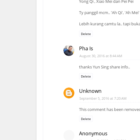
Yong Qi , Xiao Mei dan Pei Pei
Ty panggil mcm.. 'Ah Qi', 'Ah Mei'
Lebih kurang camtu la.. tapi b
Delete
Pha Is
August 30, 2016 at 8:44 AM
thanks Yun Sing share info..
Delete
Unknown
September 5, 2016 at 7:20 AM
This comment has been removed
Delete
Anonymous