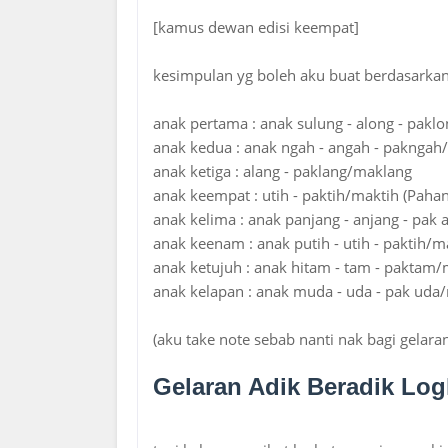
[kamus dewan edisi keempat]
kesimpulan yg boleh aku buat berdasarkan
anak pertama : anak sulung - along - pak
anak kedua : anak ngah - angah - paknga
anak ketiga : alang - paklang/maklang
anak keempat : utih - paktih/maktih (Paha
anak kelima : anak panjang - anjang - pak
anak keenam : anak putih - utih - paktih/m
anak ketujuh : anak hitam - tam - paktam
anak kelapan : anak muda - uda - pak uda
(aku take note sebab nanti nak bagi gelara
Gelaran Adik Beradik Log