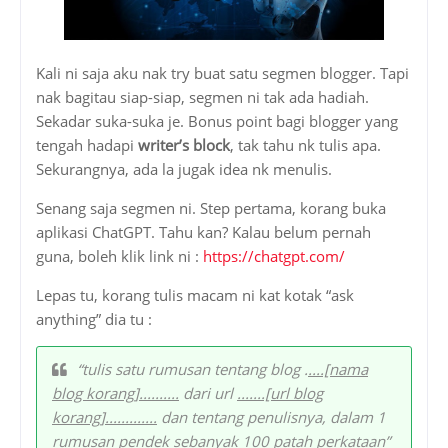
Kali ni saja aku nak try buat satu segmen blogger. Tapi
nak bagitau siap-siap, segmen ni tak ada hadiah.
Sekadar suka-suka je. Bonus point bagi blogger yang
tengah hadapi
writer’s block
, tak tahu nk tulis apa.
Sekurangnya, ada la jugak idea nk menulis.
Senang saja segmen ni. Step pertama, korang buka
aplikasi ChatGPT. Tahu kan? Kalau belum pernah
guna, boleh klik link ni :
https://chatgpt.com/
Lepas tu, korang tulis macam ni kat kotak “ask
anything” dia tu :
“tulis satu rumusan tentang blog .
....[nama
blog korang]..........
dari url
.......[url blog
korang].............
dan tentang penulisnya, dalam 1
rumusan pendek sebanyak 100 patah perkataan”