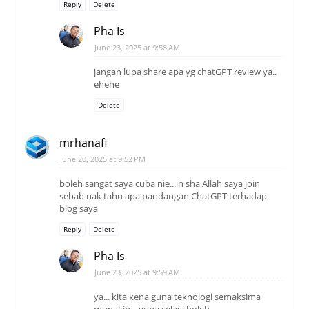
Reply
Delete
Pha Is
June 23, 2025 at 9:58 AM
jangan lupa share apa yg chatGPT review ya..
ehehe
Delete
mrhanafi
June 20, 2025 at 9:52 PM
boleh sangat saya cuba nie...in sha Allah saya join
sebab nak tahu apa pandangan ChatGPT terhadap
blog saya
Reply
Delete
Pha Is
June 23, 2025 at 9:59 AM
ya... kita kena guna teknologi semaksima
mungkin... guna selagi boleh