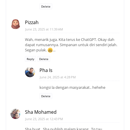
Delete
Pizzah
June 23, 2025 at 11:39 AM
Wah, menarik juga. Kita terus ke ChatGPT. Okay dah
dapat rumusannya. Simpanan untuk diri sendiri jelah.
Segan pulak.
...
Reply
Delete
Pha Is
June 24, 2025 at 4:28 PM
kongsi la dengan masyarakat.. hehehe
Delete
Sha Mohamed
June 23, 2025 at 12:43 PM
Sha buat.. Sha publish malam karang.. Tq tau..