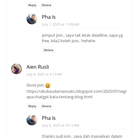
Reply
Delete
Pha Is
July 1, 2025 at 11:09 AM
jemput join.. saya tak letak deadline, sapa yg
free, bila2 boleh join.. hehehe
Delete
Aien Rusli
July 8, 2025 at 4:13 AM
Done join
https://akukaudansesuatu.blogspot.com/2025/07/segmen-
apa-chatgpt-kata-tentang-blog.html
Reply
Delete
Pha Is
July 8, 2025 at 10:11 AM
thanks sudi join.. saya dah masukkan dalam