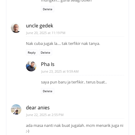
Delete
uncle gedek
June 20, 2025 at 11:19 PM
Nak cuba jugak la.... tak terfikir nak tanya.
Reply
Delete
Pha Is
June 23, 2025 at 9:59 AM
saya pun baru ja terfikir.. terus buat..
Delete
dear anies
June 22, 2025 at 2:55 PM
ada masa nanti nak buat jugalah. mcm menarik juga ni
;-)