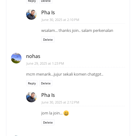
Reply
Delete
Pha Is
June 30, 2025 at 2:10 PM
wsalam... thanks join.. salam perkenalan
Delete
nohas
June 29, 2025 at 1:23 PM
mcm menarik...jujur sekali komen chatgpt..
Reply
Delete
Pha Is
June 30, 2025 at 2:12 PM
jom la join...
Delete