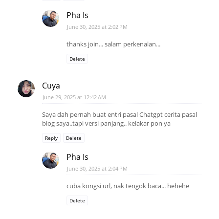
Pha Is
June 30, 2025 at 2:02 PM
thanks join... salam perkenalan...
Delete
Cuya
June 29, 2025 at 12:42 AM
Saya dah pernah buat entri pasal Chatgpt cerita pasal
blog saya..tapi versi panjang.. kelakar pon ya
Reply
Delete
Pha Is
June 30, 2025 at 2:04 PM
cuba kongsi url, nak tengok baca... hehehe
Delete