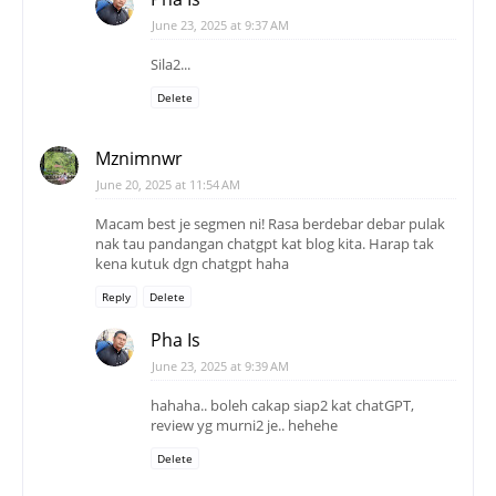
June 23, 2025 at 9:37 AM
Sila2...
Delete
Mznimnwr
June 20, 2025 at 11:54 AM
Macam best je segmen ni! Rasa berdebar debar pulak
nak tau pandangan chatgpt kat blog kita. Harap tak
kena kutuk dgn chatgpt haha
Reply
Delete
Pha Is
June 23, 2025 at 9:39 AM
hahaha.. boleh cakap siap2 kat chatGPT,
review yg murni2 je.. hehehe
Delete