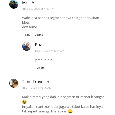
Mrs. A
June 30, 2025 at 4:40 PM
Wah! idea baharu segmen tanya chatgpt berkaitan
blog.
Awesome
Reply
Delete
Pha Is
July 1, 2025 at 8:54 AM
jemput join..
Delete
Time Traveller
July 1, 2025 at 9:05 AM
Makin ramai yang dah join segmen ni..menarik sangat
insyallah nanti nak buat juga la .. takut kalau hasilnya
tak seperti apa yg diharapkan
i