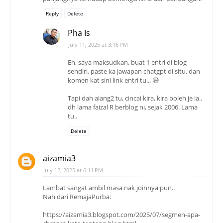
Reply
Delete
Pha Is
July 11, 2025 at 3:16 PM
Eh, saya maksudkan, buat 1 entri di blog
sendiri, paste ka jawapan chatgpt di situ, dan
komen kat sini link entri tu... 😅
Tapi dah alang2 tu, cincai kira, kira boleh je la..
dh lama faizal R berblog ni, sejak 2006. Lama
tu..
Delete
aizamia3
July 12, 2025 at 6:11 PM
Lambat sangat ambil masa nak joinnya pun..
Nah dari RemajaPurba:
https://aizamia3.blogspot.com/2025/07/segmen-apa-