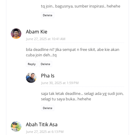
tq join.. bagusnya, sumber inspirasi.. hehehe
Delete
Abam Kie
June 27, 2025 at 10:41 AM
bila deadline ni? Jika sempat n free sikit, abe kie akan
cuba join deh...tq
Reply
Delete
Pha Is
June 30, 2025 at 1:59 PM
saja tak letak deadline... selagi ada yg sudi join,
selagi tu saya buka.. hehehe
Delete
Abah Titik Asa
June 27, 2025 at 6:13 PM