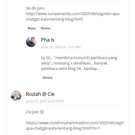
SA dh join..
http://www.suriaamanda.com/2025/06/segmen-apa-
chatgpt-kata-tentang-blog.html
Reply
Delete
Pha Is
June 26, 2025 at 11:21 AM
tq SA... "membina komuniti pembaca yang
setia".. memang x dinafikan... banyak
pembaca setia blog SA.. kipidap...
Delete
Roziah @ Cie
June 25, 2025 at 8:13 PM
Cie join 😊
https://www.roziahmuhammadnor.com/2025/06/segmen-
apa-chatgpt-kata-tentang-blog.html?m=1