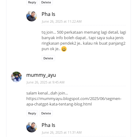
Reply
Delete
Pha Is
June 26, 2025 at 11:22 AM
tq join... 500 perkataan memang lagi detail, lagi
banyak info boleh dapat.. tapi saya suka jenis
ringkasan pendek2 je.. kalau nk buat panjang2
pun ok je..
Delete
mummy_ayu
June 26, 2025 at 9:45 AM
salam kenal...dah join...
https://mummyayu.blogspot.com/2025/06/segmen-
apa-chatgpt-kata-tentang-blog.html
Reply
Delete
Pha Is
June 26, 2025 at 11:31 AM