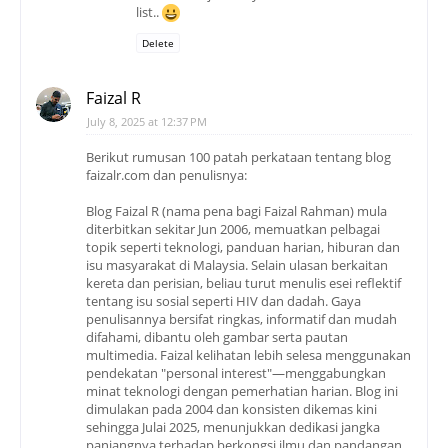
list..
Delete
Faizal R
July 8, 2025 at 12:37 PM
Berikut rumusan 100 patah perkataan tentang blog
faizalr.com dan penulisnya:
Blog Faizal R (nama pena bagi Faizal Rahman) mula
diterbitkan sekitar Jun 2006, memuatkan pelbagai
topik seperti teknologi, panduan harian, hiburan dan
isu masyarakat di Malaysia. Selain ulasan berkaitan
kereta dan perisian, beliau turut menulis esei reflektif
tentang isu sosial seperti HIV dan dadah. Gaya
penulisannya bersifat ringkas, informatif dan mudah
difahami, dibantu oleh gambar serta pautan
multimedia. Faizal kelihatan lebih selesa menggunakan
pendekatan "personal interest"—menggabungkan
minat teknologi dengan pemerhatian harian. Blog ini
dimulakan pada 2004 dan konsisten dikemas kini
sehingga Julai 2025, menunjukkan dedikasi jangka
panjangnya terhadap berkongsi ilmu dan pandangan.