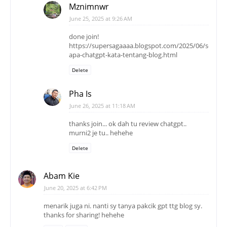
Mznimnwr
June 25, 2025 at 9:26 AM
done join!
https://supersagaaaa.blogspot.com/2025/06/segme
apa-chatgpt-kata-tentang-blog.html
Delete
Pha Is
June 26, 2025 at 11:18 AM
thanks join... ok dah tu review chatgpt..
murni2 je tu.. hehehe
Delete
Abam Kie
June 20, 2025 at 6:42 PM
menarik juga ni. nanti sy tanya pakcik gpt ttg blog sy.
thanks for sharing! hehehe