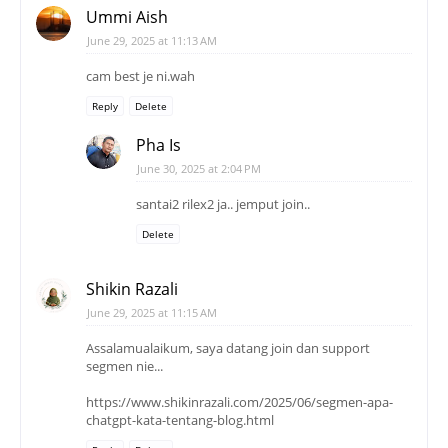
Ummi Aish
June 29, 2025 at 11:13 AM
cam best je ni.wah
Reply
Delete
Pha Is
June 30, 2025 at 2:04 PM
santai2 rilex2 ja.. jemput join..
Delete
Shikin Razali
June 29, 2025 at 11:15 AM
Assalamualaikum, saya datang join dan support
segmen nie...
https://www.shikinrazali.com/2025/06/segmen-apa-
chatgpt-kata-tentang-blog.html