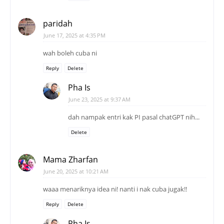
paridah
June 17, 2025 at 4:35 PM
wah boleh cuba ni
Reply
Delete
Pha Is
June 23, 2025 at 9:37 AM
dah nampak entri kak PI pasal chatGPT nih...
Delete
Mama Zharfan
June 20, 2025 at 10:21 AM
waaa menariknya idea ni! nanti i nak cuba jugak!!
Reply
Delete
Pha Is