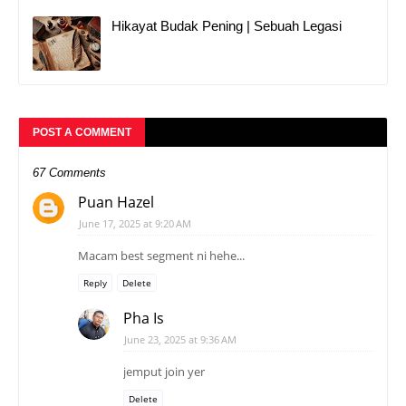
Hikayat Budak Pening | Sebuah Legasi
POST A COMMENT
67 Comments
Puan Hazel
June 17, 2025 at 9:20 AM
Macam best segment ni hehe...
Reply
Delete
Pha Is
June 23, 2025 at 9:36 AM
jemput join yer
Delete