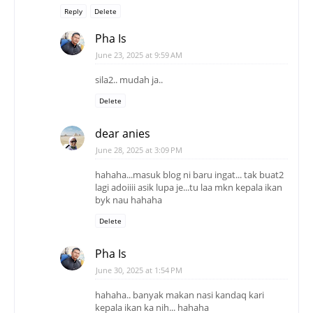
Reply
Delete
Pha Is
June 23, 2025 at 9:59 AM
sila2.. mudah ja..
Delete
dear anies
June 28, 2025 at 3:09 PM
hahaha...masuk blog ni baru ingat... tak buat2
lagi adoiiii asik lupa je...tu laa mkn kepala ikan
byk nau hahaha
Delete
Pha Is
June 30, 2025 at 1:54 PM
hahaha.. banyak makan nasi kandaq kari
kepala ikan ka nih... hahaha