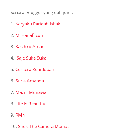
Senarai Blogger yang dah join :
1.
Karyaku Paridah Ishak
2.
MrHanafi.com
3.
Kasihku Amani
4.
Saje Suka Suka
5.
Ceritera Kehidupan
6.
Suria Amanda
7.
Mazni Munawar
8.
Life Is Beautiful
9.
RMN
10.
She's The Camera Maniac