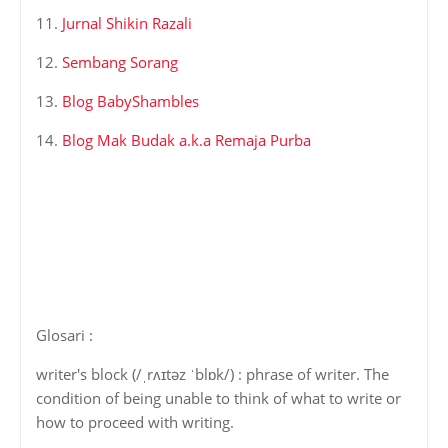
11.
Jurnal Shikin Razali
12.
Sembang Sorang
13.
Blog BabyShambles
14.
Blog Mak Budak a.k.a Remaja Purba
Glosari :
writer's block (/ˌrʌɪtəz ˈblɒk/) : phrase of writer. The
condition of being unable to think of what to write or
how to proceed with writing.