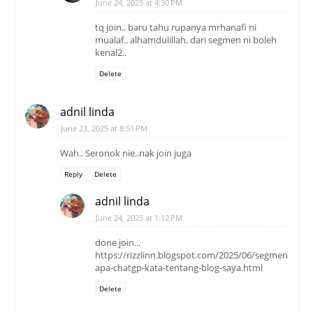
June 24, 2025 at 4:30 PM
tq join.. baru tahu rupanya mrhanafi ni
mualaf.. alhamdulillah, dari segmen ni boleh
kenal2..
Delete
adnil linda
June 23, 2025 at 8:51 PM
Wah.. Seronok nie..nak join juga
Reply
Delete
adnil linda
June 24, 2025 at 1:12 PM
done join...
https://rizzlinn.blogspot.com/2025/06/segmen-
apa-chatgp-kata-tentang-blog-saya.html
Delete