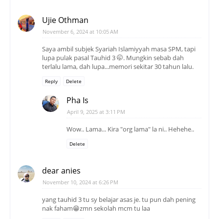
Ujie Othman
November 6, 2024 at 10:05 AM
Saya ambil subjek Syariah Islamiyyah masa SPM, tapi
lupa pulak pasal Tauhid 3 🤭. Mungkin sebab dah
terlalu lama, dah lupa...memori sekitar 30 tahun lalu.
Reply
Delete
Pha Is
April 9, 2025 at 3:11 PM
Wow.. Lama... Kira "org lama" la ni.. Hehehe..
Delete
dear anies
November 10, 2024 at 6:26 PM
yang tauhid 3 tu sy belajar asas je. tu pun dah pening
nak faham😁zmn sekolah mcm tu laa