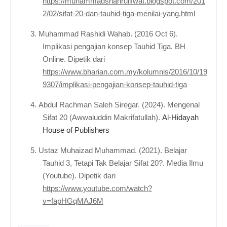
https://muhammadshahrulifwat.blogspot.com/201
2/02/sifat-20-dan-tauhid-tiga-menilai-yang.html
3.
Muhammad Rashidi Wahab
. (2016 Oct 6).
Implikasi pengajian konsep Tauhid Tiga. BH
Online. Dipetik dari
https://www.bharian.com.my/kolumnis/2016/10/19
9307/implikasi-pengajian-konsep-tauhid-tiga
4.
Abdul Rachman Saleh Siregar
. (2024).
Mengenal
Sifat 20 (Awwaluddin Makrifatullah).
Al-Hidayah
House of Publishers
5.
Ustaz Muhaizad Muhammad
. (2021). Belajar
Tauhid 3, Tetapi Tak Belajar Sifat 20?. Media Ilmu
(Youtube). Dipetik dari
https://www.youtube.com/watch?
v=fapHGqMAJ6M