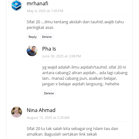
mrhanafi
May 4, 2025 at 1:05 PM
Sifat 20 ....ilmu tentang akidah dan tauhid..wajib tahu
peringkat asas
Reply
Delete
Pha Is
June 30, 2025 at 2:08 PM
yg wajid adalah ilmu aqidah/tauhid. sifat 20 ni
antara cabang2 aliran aqidah... ada lagi cabang
lain.. mana2 cabang pun, asalkan belajar,
jangan x belajar aqidah langsung.. hehehe
Delete
Nina Ahmad
August 15, 2025 at 2:29 AM
Sifat 20 tu tak salah kita sebagai org Islam tau dan
amalkan. Baguslah sertakan link sekali