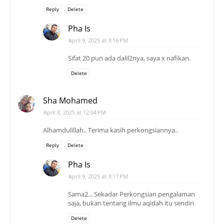
Reply
Delete
Pha Is
April 9, 2025 at 3:16 PM
Sifat 20 pun ada dalil2nya, saya x nafikan.
Delete
Sha Mohamed
April 8, 2025 at 12:04 PM
Alhamdulillah.. Terima kasih perkongsiannya..
Reply
Delete
Pha Is
April 9, 2025 at 3:17 PM
Sama2... Sekadar Perkongsian pengalaman
saja, bukan tentang ilmu aqidah itu sendiri
Delete