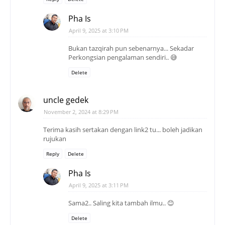
Pha Is
April 9, 2025 at 3:10 PM
Bukan tazqirah pun sebenarnya... Sekadar
Perkongsian pengalaman sendiri.. 😅
Delete
uncle gedek
November 2, 2024 at 8:29 PM
Terima kasih sertakan dengan link2 tu... boleh jadikan
rujukan
Reply
Delete
Pha Is
April 9, 2025 at 3:11 PM
Sama2.. Saling kita tambah ilmu.. 😊
Delete