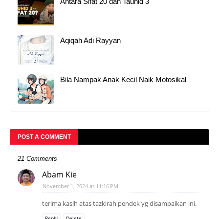
Antara Sifat 20 dan Tauhid 3
Aqiqah Adi Rayyan
Bila Nampak Anak Kecil Naik Motosikal
POST A COMMENT
21 Comments
Abam Kie
November 1, 2024 at 11:16 PM
terima kasih atas tazkirah pendek yg disampaikan ini.
Reply
Delete