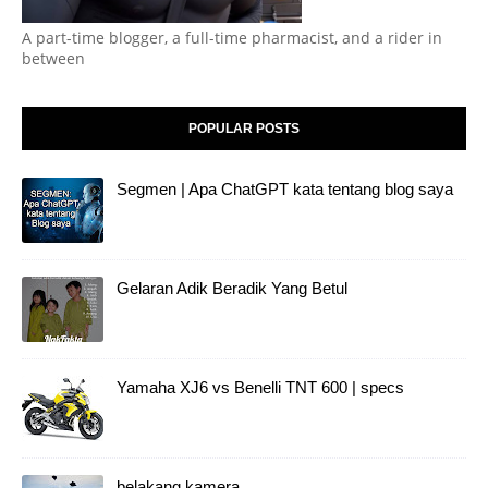
A part-time blogger, a full-time pharmacist, and a rider in
between
POPULAR POSTS
Segmen | Apa ChatGPT kata tentang blog saya
Gelaran Adik Beradik Yang Betul
Yamaha XJ6 vs Benelli TNT 600 | specs
belakang kamera