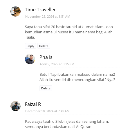
Time Traveller
November 25, 2024 at 8:51 AM
Saya tahu sifat 20 basic tauhid utk umat islam.. dan
kemudian asma ul husna itu nama nama bagi Allah
Taala.
Reply
Delete
Pha Is
April 9, 2025 at 3:15 PM
Betul. Tapi bukankah maksud dalam nama2
Allah itu sendiri dh menerangkan sifat2Nya?
Delete
Faizal R
December 18, 2024 at 7:49 AM
Pada saya tauhid 3 lebih jelas dan senang faham,
semuanya berlandaskan dalil Al-Quran.