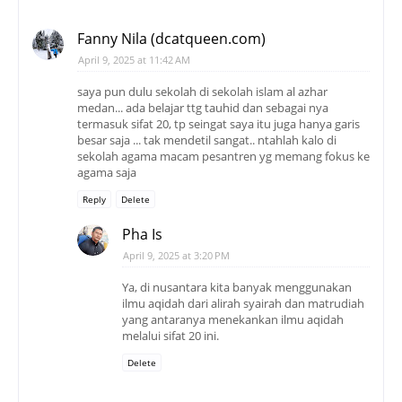
Fanny Nila (dcatqueen.com)
April 9, 2025 at 11:42 AM
saya pun dulu sekolah di sekolah islam al azhar
medan... ada belajar ttg tauhid dan sebagai nya
termasuk sifat 20, tp seingat saya itu juga hanya garis
besar saja ... tak mendetil sangat.. ntahlah kalo di
sekolah agama macam pesantren yg memang fokus ke
agama saja
Reply
Delete
Pha Is
April 9, 2025 at 3:20 PM
Ya, di nusantara kita banyak menggunakan
ilmu aqidah dari alirah syairah dan matrudiah
yang antaranya menekankan ilmu aqidah
melalui sifat 20 ini.
Delete