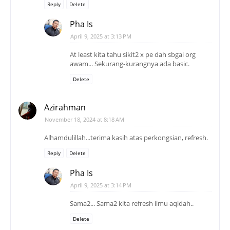
Reply
Delete
Pha Is
April 9, 2025 at 3:13 PM
At least kita tahu sikit2 x pe dah sbgai org
awam... Sekurang-kurangnya ada basic.
Delete
Azirahman
November 18, 2024 at 8:18 AM
Alhamdulillah...terima kasih atas perkongsian, refresh.
Reply
Delete
Pha Is
April 9, 2025 at 3:14 PM
Sama2... Sama2 kita refresh ilmu aqidah..
Delete