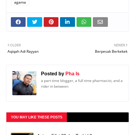
agama
OLDER
NEWER
Aqiqah Adi Rayyan
Berpesak Berkekek
Posted by
Pha Is
a part time blogger, a full time pharmacist, and a
rider in between
YOU MAY LIKE THESE POSTS