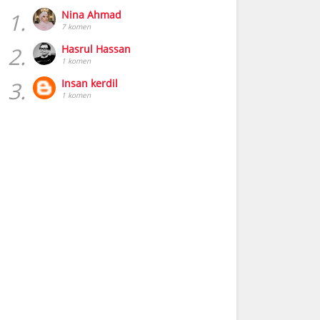
1.
Nina Ahmad
7 komen
2.
Hasrul Hassan
1 komen
3.
Insan kerdil
1 komen