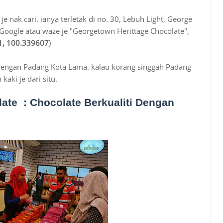
e nak cari. ianya terletak di no. 30, Lebuh Light, George
oogle atau waze je "Georgetown Herittage Chocolate",
61, 100.339607
)
dengan Padang Kota Lama. kalau korang singgah Padang
kaki je dari situ.
ate : Chocolate Berkualiti Dengan