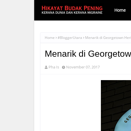
Home
Home
#BloggerUtara
Menarik di Georgetown Heri
Menarik di Georgetow
Pha Is
November 07, 2017