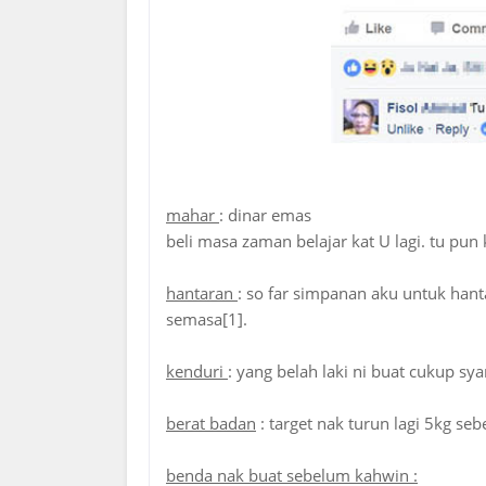
mahar
: dinar emas
beli masa zaman belajar kat U lagi. tu pun k
hantaran
: so far simpanan aku untuk hant
semasa[1].
kenduri
: yang belah laki ni buat cukup sya
berat badan
: target nak turun lagi 5kg s
benda nak buat sebelum kahwin :