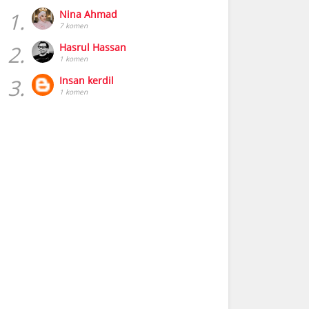
1.
Nina Ahmad
7 komen
2.
Hasrul Hassan
1 komen
3.
Insan kerdil
1 komen