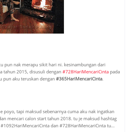
aku pun nak merapu sikit hari ni. kesinambungan dari
 tahun 2015, disusuli dengan
#728HariMencariCinta
pada
ku pun aku teruskan dengan
#365HariMencariCinta
.
je poyo, tapi maksud sebenarnya cuma aku nak ingatkan
 dan mencari calon start tahun 2018. tu je maksud hashtag
i #1092HariMencariCinta dan #728HariMencariCinta tu...