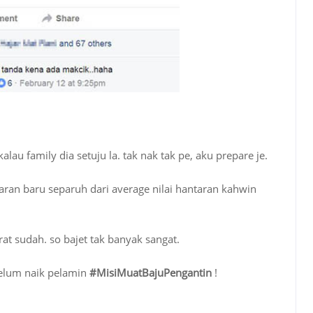
alau family dia setuju la. tak nak tak pe, aku prepare je.
aran baru separuh dari average nilai hantaran kahwin
rat sudah. so bajet tak banyak sangat.
ebelum naik pelamin
#MisiMuatBajuPengantin
!