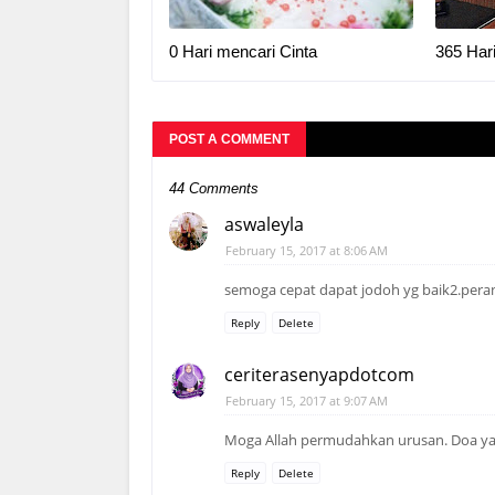
0 Hari mencari Cinta
365 Har
POST A COMMENT
44 Comments
aswaleyla
February 15, 2017 at 8:06 AM
semoga cepat dapat jodoh yg baik2.peran
Reply
Delete
ceriterasenyapdotcom
February 15, 2017 at 9:07 AM
Moga Allah permudahkan urusan. Doa yang 
Reply
Delete