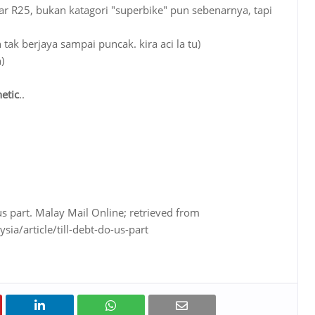
ar R25, bukan katagori "superbike" pun sebenarnya, tapi
tak berjaya sampai puncak. kira aci la tu)
)
etic
..
us part. Malay Mail Online; retrieved from
a/article/till-debt-do-us-part