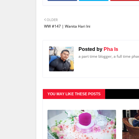
OLDER
WW #147 | Wanita Hari Ini
Posted by
Pha Is
a part time blogger, a full time ph
YOU MAY LIKE THESE POSTS