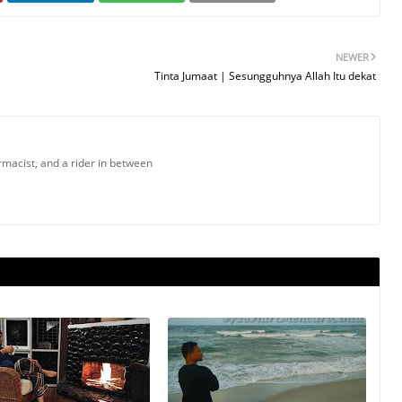
NEWER
Tinta Jumaat | Sesungguhnya Allah Itu dekat
armacist, and a rider in between