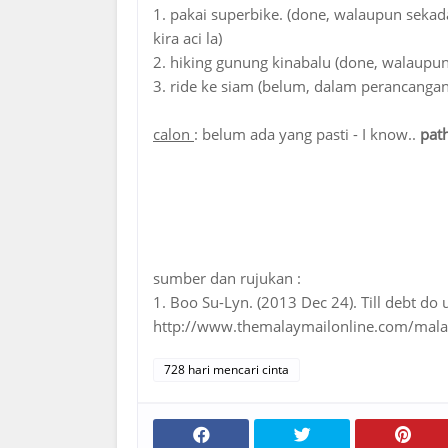
1. pakai superbike. (done, walaupun sekad
kira aci la)
2. hiking gunung kinabalu (done, walaupun 
3. ride ke siam (belum, dalam perancangan
calon
: belum ada yang pasti - I know..
path
sumber dan rujukan :
1. Boo Su-Lyn. (2013 Dec 24). Till debt do 
http://www.themalaymailonline.com/malaysi
728 hari mencari cinta