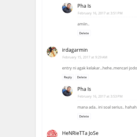
Pha Is
February 16, 2017 at 3:51 PM
amiin..
Delete
irdagarmin
February 15, 2017 at 9:29 AM
entry ni agak kelakar...hehe..mencari jo
Reply
Delete
Pha Is
February 16, 2017 at 3:53 PM
mana ada.. ini soal serius.. haha
Delete
HeNRieTTa JoSe