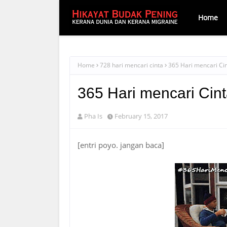
Home
Home
728 hari mencari cinta
365 Hari mencari Ci
365 Hari mencari Cin
Pha Is
February 15, 2017
[entri poyo. jangan baca]