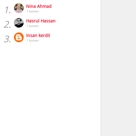
1.
Nina Ahmad
7 komen
2.
Hasrul Hassan
1 komen
3.
Insan kerdil
1 komen