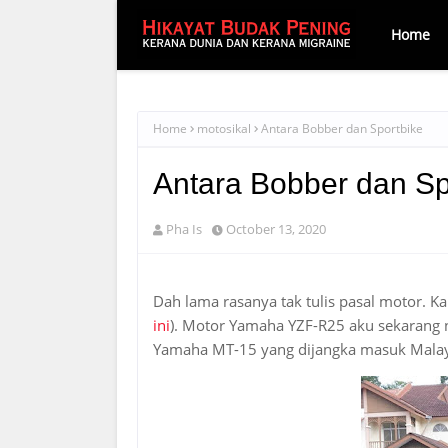
Home
Home
motosikal
Antara Bobber dan Sportbike
Antara Bobber dan Sp
Pha Is
October 13, 2020
Dah lama rasanya tak tulis pasal motor. Ka
ini
). Motor Yamaha YZF-R25 aku sekarang 
Yamaha MT-15 yang dijangka masuk Malay