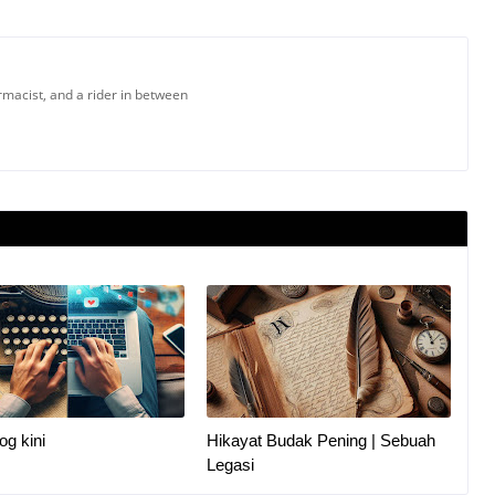
armacist, and a rider in between
og kini
Hikayat Budak Pening | Sebuah
Legasi