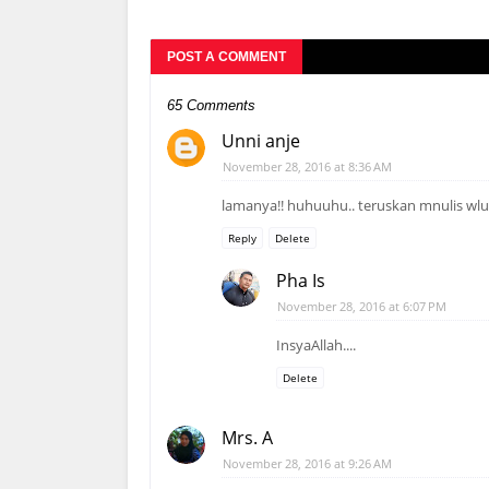
POST A COMMENT
65 Comments
Unni anje
November 28, 2016 at 8:36 AM
lamanya!! huhuuhu.. teruskan mnulis wlu
Reply
Delete
Pha Is
November 28, 2016 at 6:07 PM
InsyaAllah....
Delete
Mrs. A
November 28, 2016 at 9:26 AM