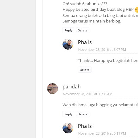
Oh! sudah 6 tahun ka???
Happy belated birthday buat blog HBP
Semua orang boleh ada blog tapi untuk m
Semoga terus maintain berblog.
Reply
Delete
Pha Is
November 28, 2016 at 6:07 PM
Thanks.. Harapnya begitulah he
Delete
paridah
November 28, 2016 at 11:31 AM
Wah dh lama juga blogging ya..selamat u
Reply
Delete
Pha Is
November 28, 2016 at 6:11 PM