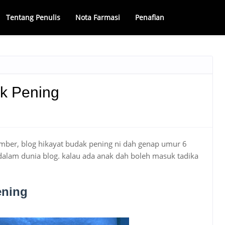
Tentang Penulis
Nota Farmasi
Penafian
k Pening
mber, blog hikayat budak pening ni dah genap umur 6
dalam dunia blog. kalau ada anak dah boleh masuk tadika
ening