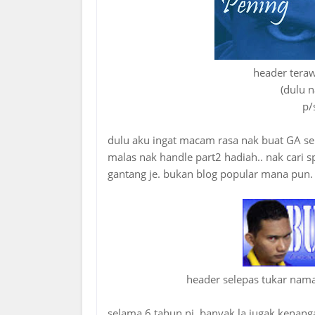
header teraw
(dulu n
p/
dulu aku ingat macam rasa nak buat GA sem
malas nak handle part2 hadiah.. nak cari s
gantang je. bukan blog popular mana pun.
header selepas tukar na
selama 6 tahun ni, banyak la jugak kenan