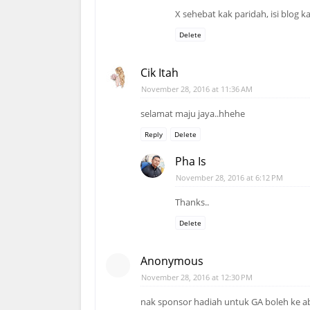
X sehebat kak paridah, isi blog 
Delete
Cik Itah
November 28, 2016 at 11:36 AM
selamat maju jaya..hhehe
Reply
Delete
Pha Is
November 28, 2016 at 6:12 PM
Thanks..
Delete
Anonymous
November 28, 2016 at 12:30 PM
nak sponsor hadiah untuk GA boleh ke a