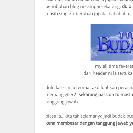
penubuhan blog ni sampai sekarang.
dulu 
masih single x berubah jugak.. hahahaha..
my all time fevere
dari header ni la tertu
dulu kat sini la tempat aku luahkan peras
memang giler2.
sekarang passion tu masih
tanggung jawab.
biasa la.. kita tak selamanya jadi budak-b
kena membesar dengan tanggung jawab y