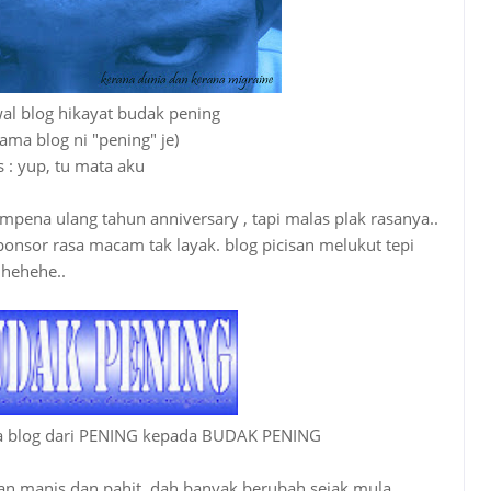
al blog hikayat budak pening
ama blog ni "pening" je)
s : yup, tu mata aku
pena ulang tahun anniversary , tapi malas plak rasanya..
ponsor rasa macam tak layak. blog picisan melukut tepi
 hehehe..
ma blog dari PENING kepada BUDAK PENING
gan manis dan pahit. dah banyak berubah sejak mula