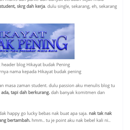
student, skrg dah kerja
. dulu single, sekarang, eh, sekarang
t header blog Hikayat budak Pening
karnya nama kepada Hikayat budak pening
aan masa zaman student. dulu passion aku menulis blog tu
 ada, tapi dah berkurang.
dah banyak komitmen dan
udak happy go lucky bebas nak buat apa saja.
nak tak nak
ang bertambah.
hmm.. tu je point aku nak bebel kali ni..