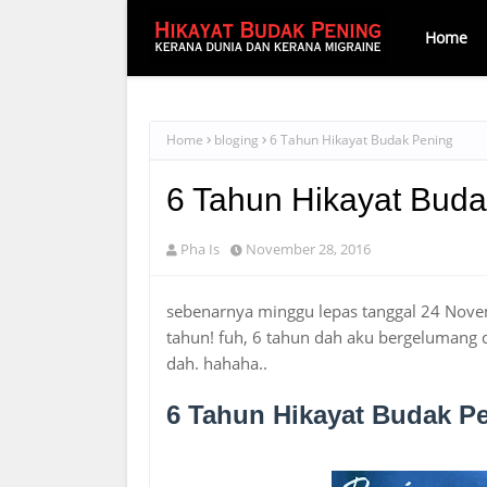
Home
Home
bloging
6 Tahun Hikayat Budak Pening
6 Tahun Hikayat Buda
Pha Is
November 28, 2016
sebenarnya minggu lepas tanggal 24 Nove
tahun! fuh, 6 tahun dah aku bergelumang 
dah. hahaha..
6 Tahun Hikayat Budak P