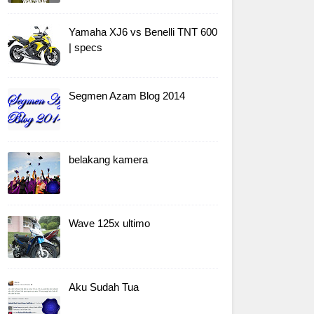
Yamaha XJ6 vs Benelli TNT 600
| specs
Segmen Azam Blog 2014
belakang kamera
Wave 125x ultimo
Aku Sudah Tua