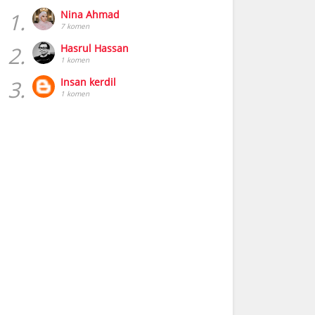
1.
Nina Ahmad
7 komen
2.
Hasrul Hassan
1 komen
3.
Insan kerdil
1 komen