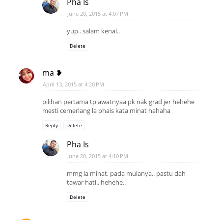
Pha Is
June 20, 2015 at 4:07 PM
yup.. salam kenal..
Delete
ma ❥
April 13, 2015 at 4:20 PM
pilihan pertama tp awatnyaa pk nak grad jer hehehe
mesti cemerlang la phais kata minat hahaha
Reply
Delete
Pha Is
June 20, 2015 at 4:10 PM
mmg la minat, pada mulanya.. pastu dah
tawar hati.. hehehe..
Delete