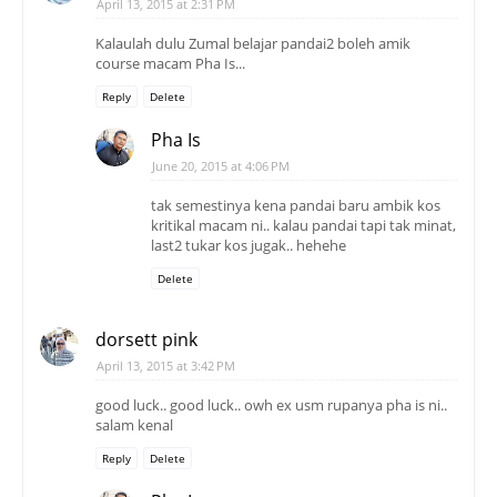
April 13, 2015 at 2:31 PM
Kalaulah dulu Zumal belajar pandai2 boleh amik
course macam Pha Is...
Reply
Delete
Pha Is
June 20, 2015 at 4:06 PM
tak semestinya kena pandai baru ambik kos
kritikal macam ni.. kalau pandai tapi tak minat,
last2 tukar kos jugak.. hehehe
Delete
dorsett pink
April 13, 2015 at 3:42 PM
good luck.. good luck.. owh ex usm rupanya pha is ni..
salam kenal
Reply
Delete