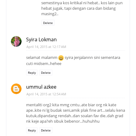
semestinya kos kritikal ni hebat.. kos lain pun
hebat jugak, tapi dengan cara dan bidang
masing2..
Delete
Syira Lokman
April 14, 2015 at 12:17 AM
selamat malamm
syira jenjalannn sini sementara
cuti midsem..hehee
Reply
Delete
ummul azkee
April 14, 2015 at 12:54 AM
mentaliti org2 kita mmg cmtu..ate biar org nk kate
ape..kite ni lg budak seni,amik plak fine art...selalu kena
kutuk,dipandang rendah..dan soalan fav die..dah grad
nk keje apa?eh sibuk bebenor...huhuhhu
Reply
Delete