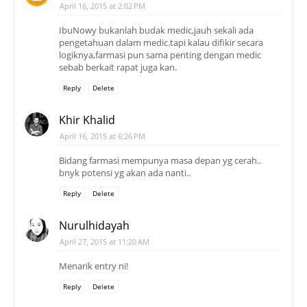
April 16, 2015 at 2:02 PM
IbuNowy bukanlah budak medic,jauh sekali ada
pengetahuan dalam medic.tapi kalau difikir secara
logiknya,farmasi pun sama penting dengan medic
sebab berkait rapat juga kan.
Reply
Delete
Khir Khalid
April 16, 2015 at 6:26 PM
Bidang farmasi mempunya masa depan yg cerah..
bnyk potensi yg akan ada nanti..
Reply
Delete
Nurulhidayah
April 27, 2015 at 11:20 AM
Menarik entry ni!
Reply
Delete