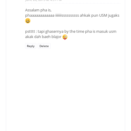
Assalam pha is,
phaaaaaaaaaaaa iiiiiiissssssssss ahkak pun USM jugaks
pstttt : tapi ghasernya by the time pha is masuk usm
akak dah baeh blajor
Reply
Delete