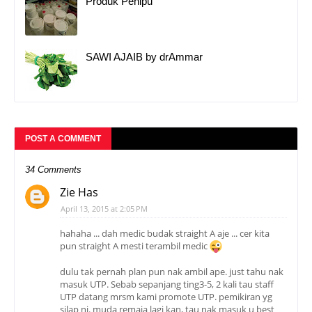
Produk Penipu
SAWI AJAIB by drAmmar
POST A COMMENT
34 Comments
Zie Has
April 13, 2015 at 2:05 PM
hahaha ... dah medic budak straight A aje ... cer kita
pun straight A mesti terambil medic
dulu tak pernah plan pun nak ambil ape. just tahu nak
masuk UTP. Sebab sepanjang ting3-5, 2 kali tau staff
UTP datang mrsm kami promote UTP. pemikiran yg
silap ni. muda remaja lagi kan, tau nak masuk u best