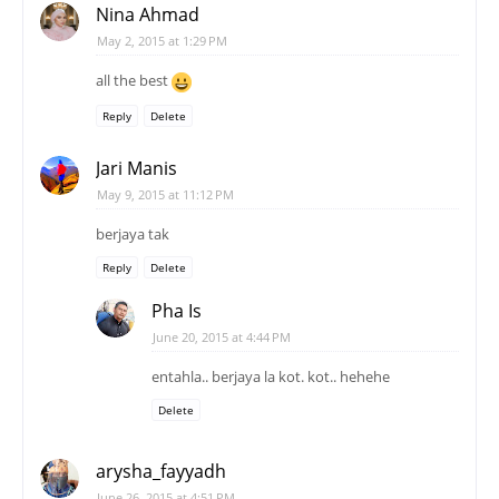
Nina Ahmad
May 2, 2015 at 1:29 PM
all the best
Reply
Delete
Jari Manis
May 9, 2015 at 11:12 PM
berjaya tak
Reply
Delete
Pha Is
June 20, 2015 at 4:44 PM
entahla.. berjaya la kot. kot.. hehehe
Delete
arysha_fayyadh
June 26, 2015 at 4:51 PM