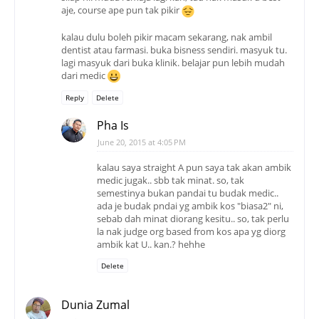
aje, course ape pun tak pikir
kalau dulu boleh pikir macam sekarang, nak ambil
dentist atau farmasi. buka bisness sendiri. masyuk tu.
lagi masyuk dari buka klinik. belajar pun lebih mudah
dari medic
Reply
Delete
Pha Is
June 20, 2015 at 4:05 PM
kalau saya straight A pun saya tak akan ambik
medic jugak.. sbb tak minat. so, tak
semestinya bukan pandai tu budak medic..
ada je budak pndai yg ambik kos "biasa2" ni,
sebab dah minat diorang kesitu.. so, tak perlu
la nak judge org based from kos apa yg diorg
ambik kat U.. kan.? hehhe
Delete
Dunia Zumal