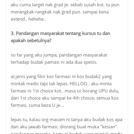
aku cuma target nak grad je. sebab susah kot. tu pun
merangkak-rangkak nak grad pun. sampai kena
extend.. hehehe..
3. Pandangan masyarakat tentang kursus tu dan
apakah sebetulnya?
so far yang aku jumpa, pandangan masyarakat
terhadap budak pamasi ni ada dua spesis.
a) jenis yang fikir kos farmasi ni kos budak2 yang
mintak medic tapi tak lepas. HELLOO.. aku minta
farmasi ni 1st choice kot.. masa isi borang UPU dulu,
dari 1st choice aku sampai ke 4th choice, semua kos
farmasi, cuma beza U je...
lepas tu, kalau org macam ni tanya aku budak kos apa
dan aku jawab farmasi, diorang buat muka "kesian".
pandangan mereka, kami ni budak yang mintak medic