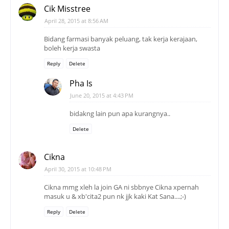
Cik Misstree
April 28, 2015 at 8:56 AM
Bidang farmasi banyak peluang, tak kerja kerajaan,
boleh kerja swasta
Reply
Delete
Pha Is
June 20, 2015 at 4:43 PM
bidakng lain pun apa kurangnya..
Delete
Cikna
April 30, 2015 at 10:48 PM
Cikna mmg xleh la join GA ni sbbnye Cikna xpernah
masuk u & xb'cita2 pun nk jjk kaki Kat Sana....;-)
Reply
Delete