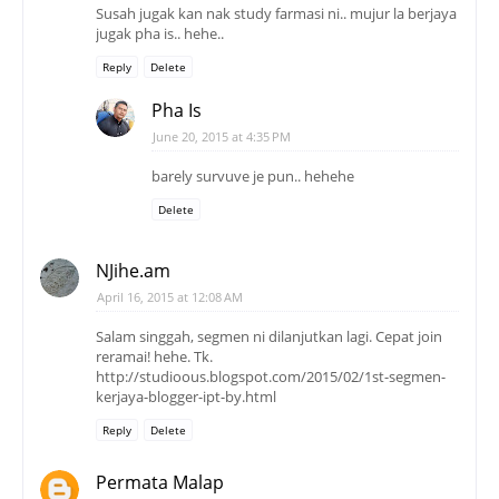
Susah jugak kan nak study farmasi ni.. mujur la berjaya
jugak pha is.. hehe..
Reply
Delete
Pha Is
June 20, 2015 at 4:35 PM
barely survuve je pun.. hehehe
Delete
NJihe.am
April 16, 2015 at 12:08 AM
Salam singgah, segmen ni dilanjutkan lagi. Cepat join
reramai! hehe. Tk.
http://studioous.blogspot.com/2015/02/1st-segmen-
kerjaya-blogger-ipt-by.html
Reply
Delete
Permata Malap