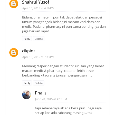
Shahrul Yusof
April 13, 2015 at 4:56 PM
Bidang pharmacy ni pun tak dapat elak dari persepsi
umum yang tengok bidang ni macam 2nd class dari
medic. Padahal pharmacy ni pun sama pentingnya dan
juga berkait rapat.
Reply
Delete
cikpinz
April 13, 2015 at 7:33 PM
Memang respek dengan student2 jurusan yang hebat
macam medic & pharmacy..cabaran lebih besar
berbanding kitaorang jurusan pengurusan ni..
Reply
Delete
Pha Is
June 20, 2015 at 4:13 PM
tapi sebenarnya ak ada beza pun.. bagi saya
setiap kos ada cabarang masing2.. tak