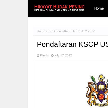
Home
Home
usm
Pendaftaran KSCP USM 2012
Pendaftaran KSCP U
Pha Is
July 17, 2012