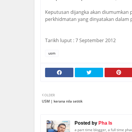
Keputusan dijangka akan diumumkan p
perkhidmatan yang dinyatakan dalam p
Tarikh luput : 7 September 2012
usm
OLDER
USM | kerana nila setitik
Posted by
Pha Is
a part time blogger, a full time ph