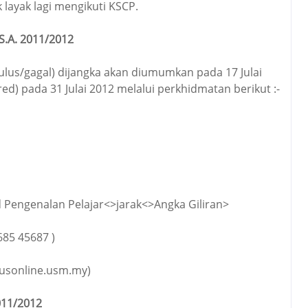
 layak lagi mengikuti KSCP.
S.A. 2011/2012
lulus/gagal) dijangka akan diumumkan pada 17 Julai
d) pada 31 Julai 2012 melalui perkhidmatan berikut :-
Pengenalan Pelajar<>jarak<>Angka Giliran>
85 45687 )
pusonline.usm.my)
011/2012