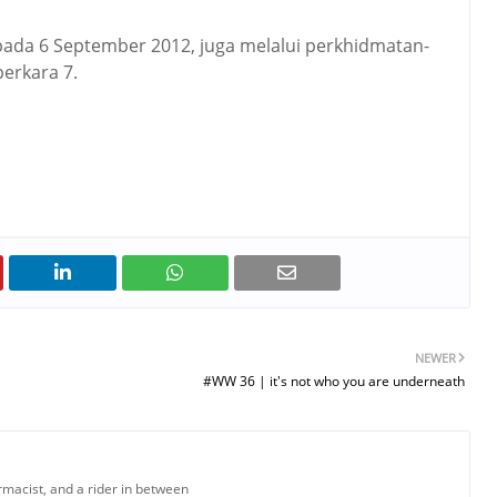
ada 6 September 2012, juga melalui perkhidmatan-
erkara 7.
NEWER
#WW 36 | it's not who you are underneath
armacist, and a rider in between