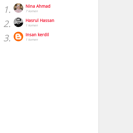
1.
Nina Ahmad
7 komen
2.
Hasrul Hassan
1 komen
3.
Insan kerdil
1 komen