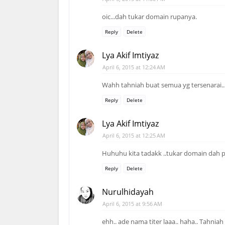
oic...dah tukar domain rupanya.
Reply
Delete
Lya Akif Imtiyaz
April 6, 2015 at 12:24 AM
Wahh tahniah buat semua yg tersenarai..
Reply
Delete
Lya Akif Imtiyaz
April 6, 2015 at 12:25 AM
Huhuhu kita tadakk ..tukar domain dah ph
Reply
Delete
Nurulhidayah
April 6, 2015 at 9:56 AM
ehh.. ade nama titer laaa.. haha.. Tahni