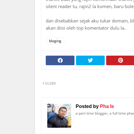
silent reader tu, rajin2 la komen, baru bol
dan disebabkan sejak aku tukar domain, blo
akan diisi oleh top komentator dulu la..
bloging
OLDER
Posted by
Pha Is
a part time blogger, a full time ph