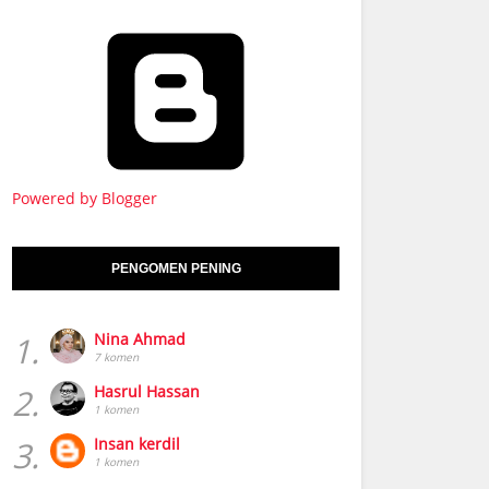
Powered by Blogger
PENGOMEN PENING
1.
Nina Ahmad
7 komen
2.
Hasrul Hassan
1 komen
3.
Insan kerdil
1 komen