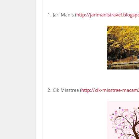
1. Jari Manis (
http://jarimanistravel.blogs
2. Cik Misstree (
http://cik-misstree-maca