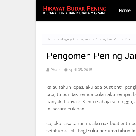
Home
Home
bloging
Pengomen Pening Jan-Mac 2015
Pengomen Pening Ja
Pha Is
April 05, 2015
kalau tahun lepas, aku ada buat entri pen
tapi, tu pun tak semua bulan aku sempat 
banyak, hanya 2-3 entri sahaja seminggu, 
ini secara bulanan.
so, aku rasa tahun ni, aku nak buat entri 
setahun 4 kali. bagi
suku pertama tahun in