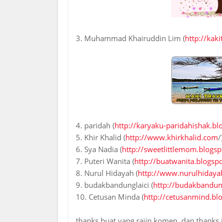
3. Muhammad Khairuddin Lim (
http://kak
4. paridah (
http://karyaku-paridahishak.b
5. Khir Khalid (
http://www.khirkhalid.com
/
6. Sya Nadia (
http://sweetlittlemom.blogs
7. Puteri Wanita (
http://buatwanita.blogsp
8. Nurul Hidayah (
http://www.nurulhidaya
9. budakbandunglaici (
http://budakbandun
10. Cetusan Minda (
http://cetusanmind.bl
thanks buat yang rajin komen..dan thanks 