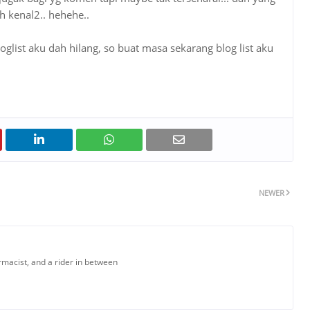
eh kenal2.. hehehe..
glist aku dah hilang, so buat masa sekarang blog list aku
NEWER
armacist, and a rider in between