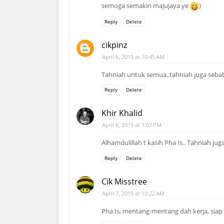
semoga semakin majujaya ye
)
Reply
Delete
cikpinz
April 6, 2015 at 10:45 AM
Tahniah untuk semua..tahniah juga sebab
Reply
Delete
Khir Khalid
April 6, 2015 at 1:07 PM
Alhamdulillah t kasih Pha Is.. Tahniah jug
Reply
Delete
Cik Misstree
April 7, 2015 at 10:22 AM
Pha Is, mentang-mentang dah kerja, siap