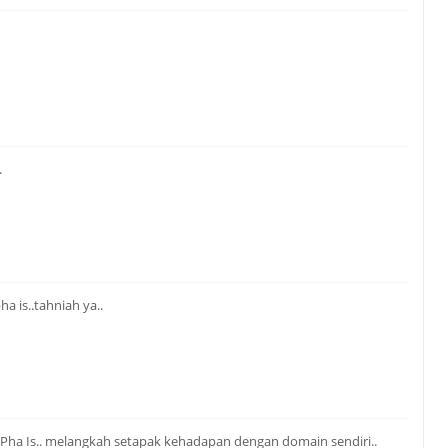
.
a is..tahniah ya..
ah Pha Is.. melangkah setapak kehadapan dengan domain sendiri..