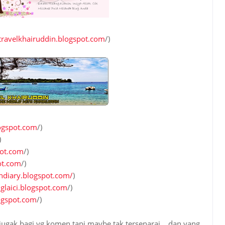
itravelkhairuddin.blogspot.com
/)
logspot.com
/)
)
pot.com
/)
ot.com
/)
hdiary.blogspot.com/
)
glaici.blogspot.com
/)
ogspot.com
/)
jugak bagi yg komen tapi maybe tak tersenarai... dan yang