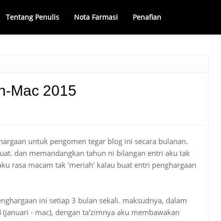
Tentang Penulis
Nota Farmasi
Penafian
n-Mac 2015
ghargaan untuk pengomen tegar blog ini secara bulanan.
buat. dan memandangkan tahun ni bilangan entri aku tak
aku rasa macam tak 'meriah' kalau buat entri penghargaan
penghargaan ini setiap 3 bulan sekali. maksudnya, dalam
i
(januari - mac), dengan ta'zimnya aku membawakan