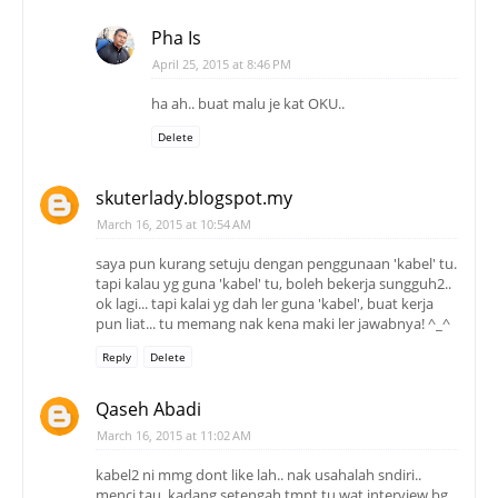
Pha Is
April 25, 2015 at 8:46 PM
ha ah.. buat malu je kat OKU..
Delete
skuterlady.blogspot.my
March 16, 2015 at 10:54 AM
saya pun kurang setuju dengan penggunaan 'kabel' tu.
tapi kalau yg guna 'kabel' tu, boleh bekerja sungguh2..
ok lagi... tapi kalai yg dah ler guna 'kabel', buat kerja
pun liat... tu memang nak kena maki ler jawabnya! ^_^
Reply
Delete
Qaseh Abadi
March 16, 2015 at 11:02 AM
kabel2 ni mmg dont like lah.. nak usahalah sndiri..
menci tau, kadang setengah tmpt tu wat interview bg