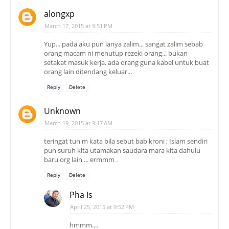
alongxp
March 17, 2015 at 9:51 PM
Yup... pada aku pun ianya zalim... sangat zalim sebab
orang macam ni menutup rezeki orang... bukan
setakat masuk kerja, ada orang guna kabel untuk buat
orang lain ditendang keluar...
Reply
Delete
Unknown
March 19, 2015 at 9:17 AM
teringat tun m kata bila sebut bab kroni ; Islam sendiri
pun suruh kita utamakan saudara mara kita dahulu
baru org lain ... ermmm .
Reply
Delete
Pha Is
April 25, 2015 at 9:52 PM
hmmm....