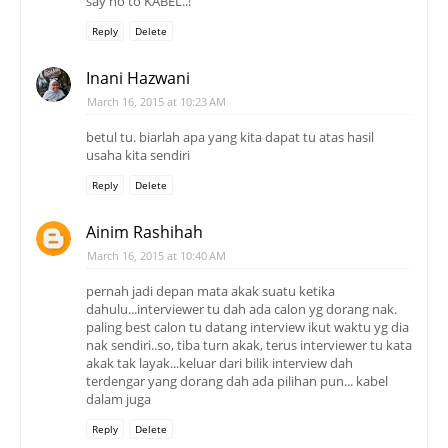
say no to KABEL..!
Reply
Delete
Inani Hazwani
March 16, 2015 at 10:23 AM
betul tu. biarlah apa yang kita dapat tu atas hasil
usaha kita sendiri
Reply
Delete
Ainim Rashihah
March 16, 2015 at 10:40 AM
pernah jadi depan mata akak suatu ketika
dahulu...interviewer tu dah ada calon yg dorang nak.
paling best calon tu datang interview ikut waktu yg dia
nak sendiri..so, tiba turn akak, terus interviewer tu kata
akak tak layak...keluar dari bilik interview dah
terdengar yang dorang dah ada pilihan pun... kabel
dalam juga
Reply
Delete