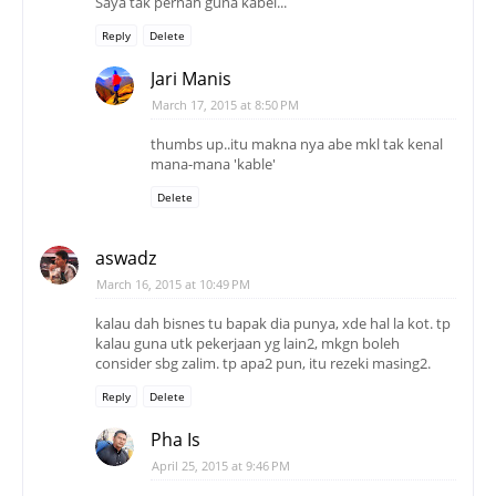
Saya tak pernah guna kabel...
Reply
Delete
Jari Manis
March 17, 2015 at 8:50 PM
thumbs up..itu makna nya abe mkl tak kenal
mana-mana 'kable'
Delete
aswadz
March 16, 2015 at 10:49 PM
kalau dah bisnes tu bapak dia punya, xde hal la kot. tp
kalau guna utk pekerjaan yg lain2, mkgn boleh
consider sbg zalim. tp apa2 pun, itu rezeki masing2.
Reply
Delete
Pha Is
April 25, 2015 at 9:46 PM