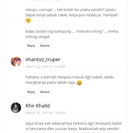
setuju.. corrupt ... tak boleh ke usaha sendiri? pastu
dapat kerja sebab cable, kerja pun malas je.. hampeh
kalau istilah org kampung ... "mintak tolong" ... minta
tolong sangat
Reply
Delete
imantizz_truper
March 22, 2015 at 1:18 AM
hahaha..x pernah meqasa masuk dgn kabel..selalu
mengharap pada takdir saja..
Reply
Delete
Khir Khalid
March 23, 2015 at 1:20 PM
Saya bnyk kali sebenarnya terkena dgn lintasan2 kabel
ni terutama dlm urusan kerja. Maklumlah erja sendiri