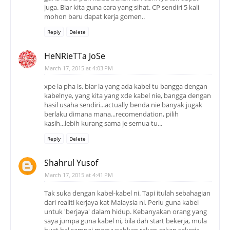
juga. Biar kita guna cara yang sihat. CP sendiri 5 kali
mohon baru dapat kerja gomen..
Reply
Delete
HeNRieTTa JoSe
March 17, 2015 at 4:03 PM
xpe la pha is, biar la yang ada kabel tu bangga dengan
kabelnye, yang kita yang xde kabel nie, bangga dengan
hasil usaha sendiri...actually benda nie banyak jugak
berlaku dimana mana...recomendation, pilih
kasih...lebih kurang sama je semua tu...
Reply
Delete
Shahrul Yusof
March 17, 2015 at 4:41 PM
Tak suka dengan kabel-kabel ni. Tapi itulah sebahagian
dari realiti kerjaya kat Malaysia ni. Perlu guna kabel
untuk 'berjaya' dalam hidup. Kebanyakan orang yang
saya jumpa guna kabel ni, bila dah start bekerja, mula
buat hal sampai menyusahkan rakan-rakan sekerja