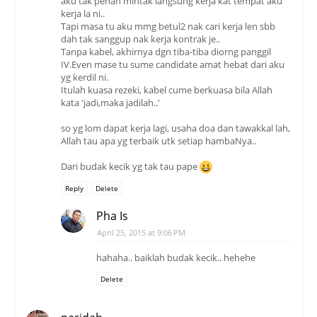
aku tak penah mintak langsung kerja kat tempat aku
kerja la ni..
Tapi masa tu aku mmg betul2 nak cari kerja len sbb
dah tak sanggup nak kerja kontrak je..
Tanpa kabel, akhirnya dgn tiba-tiba diorng panggil
IV.Even mase tu sume candidate amat hebat dari aku
yg kerdil ni.
Itulah kuasa rezeki, kabel cume berkuasa bila Allah
kata 'jadi,maka jadilah..'
so yg lom dapat kerja lagi, usaha doa dan tawakkal lah,
Allah tau apa yg terbaik utk setiap hambaNya..
Dari budak kecik yg tak tau pape
Reply
Delete
Pha Is
April 25, 2015 at 9:06 PM
hahaha.. baiklah budak kecik.. hehehe
Delete