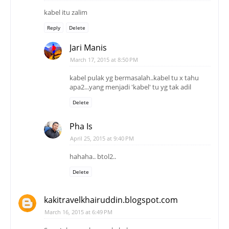
kabel itu zalim
Reply
Delete
Jari Manis
March 17, 2015 at 8:50 PM
kabel pulak yg bermasalah..kabel tu x tahu
apa2...yang menjadi 'kabel' tu yg tak adil
Delete
Pha Is
April 25, 2015 at 9:40 PM
hahaha.. btol2..
Delete
kakitravelkhairuddin.blogspot.com
March 16, 2015 at 6:49 PM