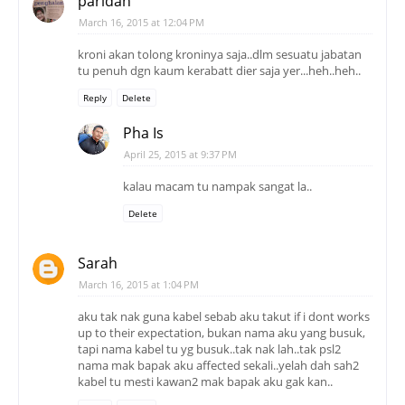
paridah
March 16, 2015 at 12:04 PM
kroni akan tolong kroninya saja..dlm sesuatu jabatan
tu penuh dgn kaum kerabatt dier saja yer...heh..heh..
Reply
Delete
Pha Is
April 25, 2015 at 9:37 PM
kalau macam tu nampak sangat la..
Delete
Sarah
March 16, 2015 at 1:04 PM
aku tak nak guna kabel sebab aku takut if i dont works
up to their expectation, bukan nama aku yang busuk,
tapi nama kabel tu yg busuk..tak nak lah..tak psl2
nama mak bapak aku affected sekali..yelah dah sah2
kabel tu mesti kawan2 mak bapak aku gak kan..