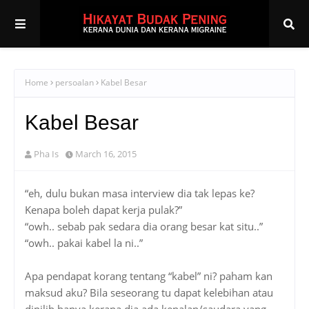
Home
persoalan
Kabel Besar
Kabel Besar
Pha Is
March 16, 2015
“eh, dulu bukan masa interview dia tak lepas ke?
Kenapa boleh dapat kerja pulak?”
“owh.. sebab pak sedara dia orang besar kat situ..”
“owh.. pakai kabel la ni..”
Apa pendapat korang tentang “kabel” ni? paham kan
maksud aku? Bila seseorang tu dapat kelebihan atau
dipilih hanya kerana dia ada kenalan/saudara yang