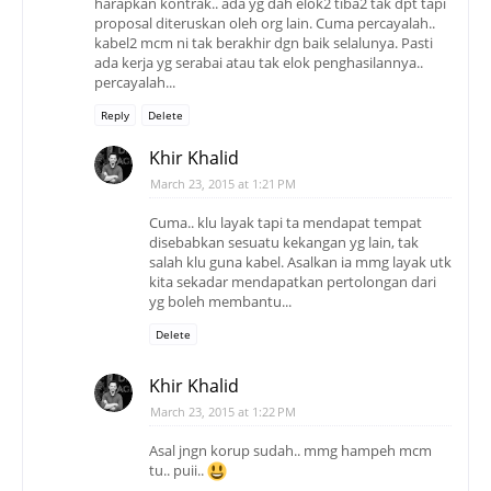
harapkan kontrak.. ada yg dah elok2 tiba2 tak dpt tapi
proposal diteruskan oleh org lain. Cuma percayalah..
kabel2 mcm ni tak berakhir dgn baik selalunya. Pasti
ada kerja yg serabai atau tak elok penghasilannya..
percayalah...
Reply
Delete
Khir Khalid
March 23, 2015 at 1:21 PM
Cuma.. klu layak tapi ta mendapat tempat
disebabkan sesuatu kekangan yg lain, tak
salah klu guna kabel. Asalkan ia mmg layak utk
kita sekadar mendapatkan pertolongan dari
yg boleh membantu...
Delete
Khir Khalid
March 23, 2015 at 1:22 PM
Asal jngn korup sudah.. mmg hampeh mcm
tu.. puii..