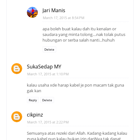
Jari Manis
March 17, 2015 at 8:54 PM
apa boleh buat kalau dah itu kenalan or
saudara yang minta tolong....nak tolak putus
hubungan or serba salah nanti...huhuh
Delete
SukaSedap MY
March 17, 2015 at 1:10 PM
kalau usaha xde harap kabel je pon macam tak guna
gak kan
Reply
Delete
cikpinz
March 17, 2015 at 2:22 PM
Semuanya atas rezeki dari Allah. Kadang-kadang kalau
guna kabel pun kalau bukan izin dariNya tak dapat