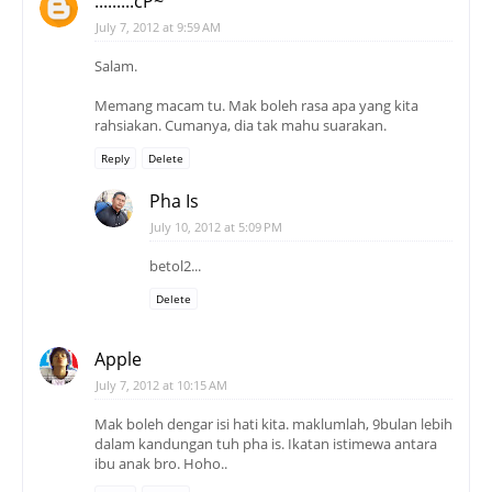
.........cP~
July 7, 2012 at 9:59 AM
Salam.
Memang macam tu. Mak boleh rasa apa yang kita
rahsiakan. Cumanya, dia tak mahu suarakan.
Reply
Delete
Pha Is
July 10, 2012 at 5:09 PM
betol2...
Delete
Apple
July 7, 2012 at 10:15 AM
Mak boleh dengar isi hati kita. maklumlah, 9bulan lebih
dalam kandungan tuh pha is. Ikatan istimewa antara
ibu anak bro. Hoho..