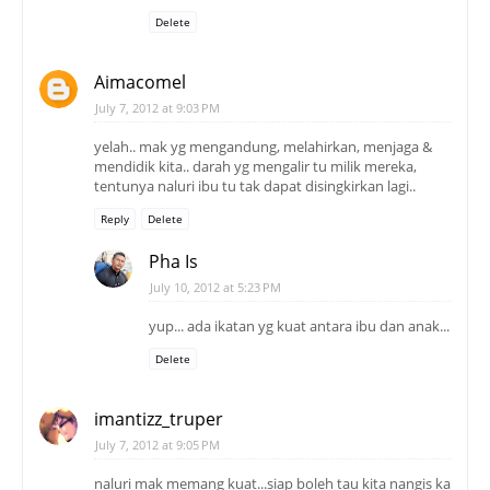
Delete
Aimacomel
July 7, 2012 at 9:03 PM
yelah.. mak yg mengandung, melahirkan, menjaga &
mendidik kita.. darah yg mengalir tu milik mereka,
tentunya naluri ibu tu tak dapat disingkirkan lagi..
Reply
Delete
Pha Is
July 10, 2012 at 5:23 PM
yup... ada ikatan yg kuat antara ibu dan anak...
Delete
imantizz_truper
July 7, 2012 at 9:05 PM
naluri mak memang kuat...siap boleh tau kita nangis ka