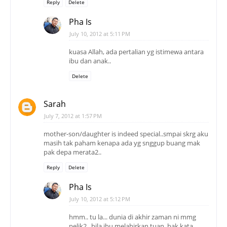
Reply
Delete
Pha Is
July 10, 2012 at 5:11 PM
kuasa Allah, ada pertalian yg istimewa antara
ibu dan anak..
Delete
Sarah
July 7, 2012 at 1:57 PM
mother-son/daughter is indeed special..smpai skrg aku
masih tak paham kenapa ada yg snggup buang mak
pak depa merata2..
Reply
Delete
Pha Is
July 10, 2012 at 5:12 PM
hmm.. tu la... dunia di akhir zaman ni mmg
pelik2.. bila ibu melahirkan tuan, bak kata