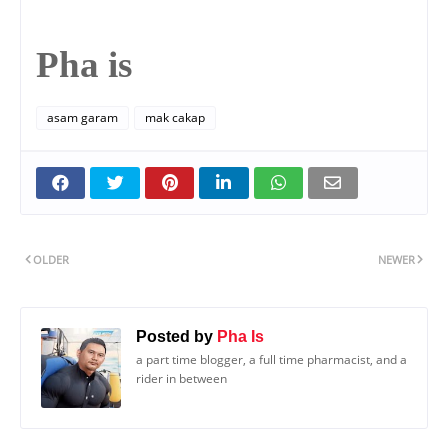
Pha is
asam garam
mak cakap
OLDER
NEWER
Posted by
Pha Is
a part time blogger, a full time pharmacist, and a
rider in between