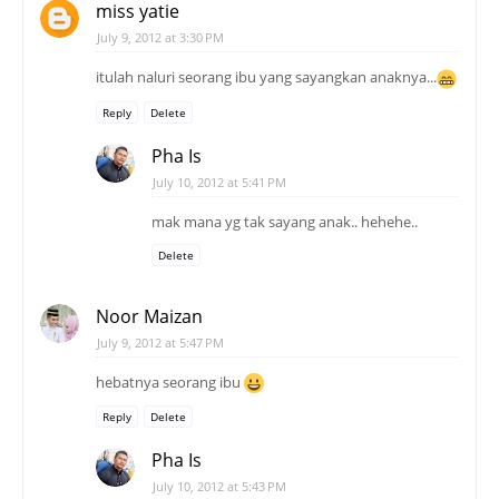
miss yatie
July 9, 2012 at 3:30 PM
itulah naluri seorang ibu yang sayangkan anaknya...
Reply
Delete
Pha Is
July 10, 2012 at 5:41 PM
mak mana yg tak sayang anak.. hehehe..
Delete
Noor Maizan
July 9, 2012 at 5:47 PM
hebatnya seorang ibu
Reply
Delete
Pha Is
July 10, 2012 at 5:43 PM