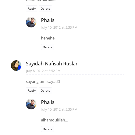
Reply
Delete
Pha Is
July 10, 2012 at 5:33 PM
hehehe...
Delete
Sayidah Nafisah Ruslan
July 8, 2012 at 5:52 PM
sayang umi saya ;D
Reply
Delete
Pha Is
July 10, 2012 at 5:35 PM
alhamdulillah...
Delete