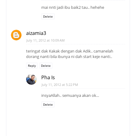
mai nnti jadi ibu baik2 tau.. hehehe
Delete
aizamia3
July 11, 2012 at 10:09 AM
teringat dak Kakak dengan dak Adik.. camanelah
dorang nanti bila ibunya ni dah start keje nanti..
Reply
Delete
Pha Is
July 11, 2012 at 5:22 PM
insyaAllah.. semuanya akan ok...
Delete