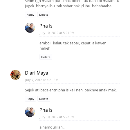
sedih tgh malam pun, mak boleh tau dan kol malam tu
jugak. hbtnya ibu. tak sabar nak jd ibu. hahahaaha
Reply
Delete
Pha Is
July 10, 2012 at 5:21 PM
amboi.. kalau tak sabar, cepat la kawen..
heheh
Delete
Diari Maya
July 7, 2012 at 4:21 PM
Sejuk ati baca entri pha is kali neh, baiknye anak mak.
Reply
Delete
Pha Is
July 10, 2012 at 5:22 PM
alhamdulillah...