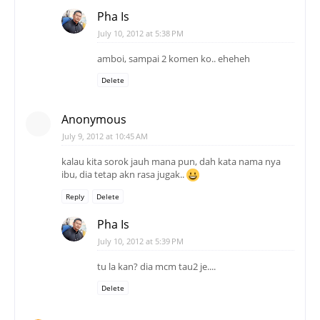
Pha Is
July 10, 2012 at 5:38 PM
amboi, sampai 2 komen ko.. eheheh
Delete
Anonymous
July 9, 2012 at 10:45 AM
kalau kita sorok jauh mana pun, dah kata nama nya
ibu, dia tetap akn rasa jugak..
Reply
Delete
Pha Is
July 10, 2012 at 5:39 PM
tu la kan? dia mcm tau2 je....
Delete