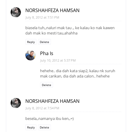
NORSHAHFEZA HAMSAN
July 8, 2012 at 7:51 PM
biasela tuh,,naluri mak tau ,, ke kalau ko nak kawen
dah mak ko mesti tau,ahahha
Reply
Delete
Pha Is
July 10, 2012 at 5:37 PM
hehehe.. dia dah kata siap2, kalau nk suruh
mak carikan, dia dah ada calon.. hehehe
Delete
NORSHAHFEZA HAMSAN
July 8, 2012 at 7:54 PM
besela,,namanya ibu ken,,=)
Reply
Delete