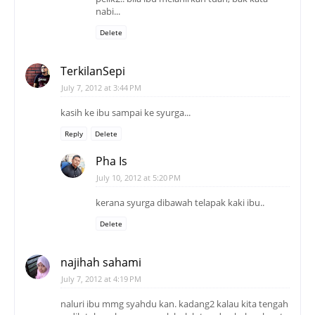
nabi...
Delete
TerkilanSepi
July 7, 2012 at 3:44 PM
kasih ke ibu sampai ke syurga...
Reply
Delete
Pha Is
July 10, 2012 at 5:20 PM
kerana syurga dibawah telapak kaki ibu..
Delete
najihah sahami
July 7, 2012 at 4:19 PM
naluri ibu mmg syahdu kan. kadang2 kalau kita tengah