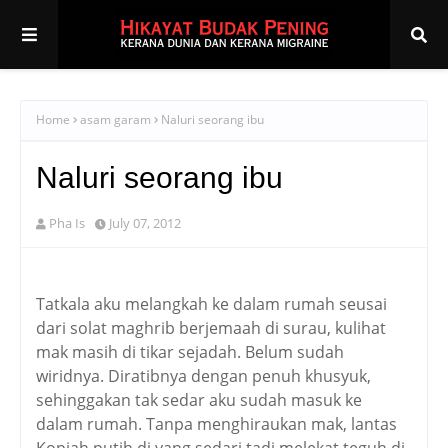
Home
asam garam
Naluri seorang ibu
Naluri seorang ibu
Pha Is
July 07, 2012
Tatkala aku melangkah ke dalam rumah seusai
dari solat maghrib berjemaah di surau, kulihat
mak masih di tikar sejadah. Belum sudah
wiridnya. Diratibnya dengan penuh khusyuk,
sehinggakan tak sedar aku sudah masuk ke
dalam rumah. Tanpa menghiraukan mak, lantas
Kopiah putih di yang sedari tadi melekat teguh di