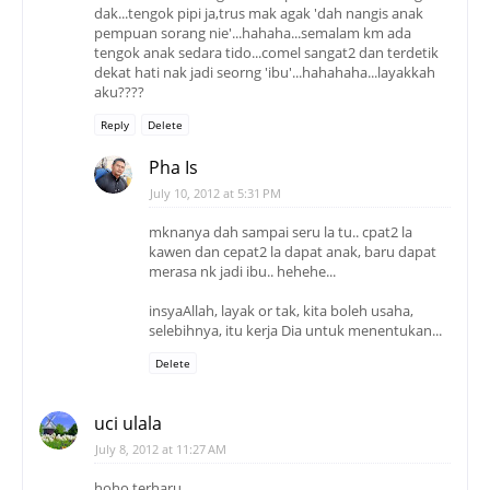
dak...tengok pipi ja,trus mak agak 'dah nangis anak
pempuan sorang nie'...hahaha...semalam km ada
tengok anak sedara tido...comel sangat2 dan terdetik
dekat hati nak jadi seorng 'ibu'...hahahaha...layakkah
aku????
Reply
Delete
Pha Is
July 10, 2012 at 5:31 PM
mknanya dah sampai seru la tu.. cpat2 la
kawen dan cepat2 la dapat anak, baru dapat
merasa nk jadi ibu.. hehehe...
insyaAllah, layak or tak, kita boleh usaha,
selebihnya, itu kerja Dia untuk menentukan...
Delete
uci ulala
July 8, 2012 at 11:27 AM
hoho terharu......