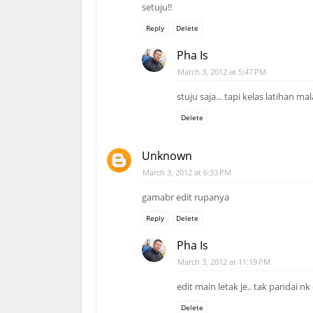
setuju!!
Reply
Delete
Pha Is
March 3, 2012 at 5:47 PM
stuju saja... tapi kelas latihan m
Delete
Unknown
March 3, 2012 at 6:33 PM
gamabr edit rupanya
Reply
Delete
Pha Is
March 3, 2012 at 11:19 PM
edit main letak je.. tak pandai nk
Delete