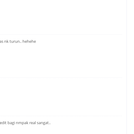
alas nk turun.. hehehe
 edit bagi nmpak real sangat..