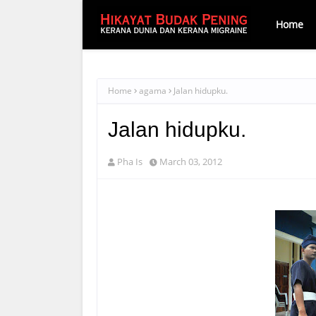
Home
Home
agama
Jalan hidupku.
Jalan hidupku.
Pha Is
March 03, 2012