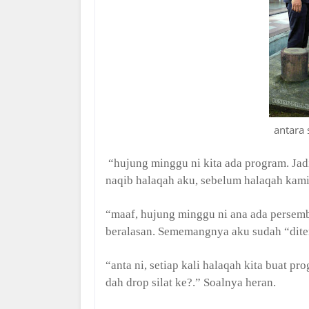
antara 
“hujung minggu ni kita ada program. Jadi
naqib halaqah aku, sebelum halaqah kami
“maaf, hujung minggu ni ana ada persemba
beralasan. Sememangnya aku sudah “dite
“anta ni, setiap kali halaqah kita buat pr
dah drop silat ke?.” Soalnya heran.