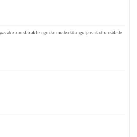
 lpas ak xtrun sbb ak bz ngn rkn mude ckit..mgu lpas ak xtrun sbb de