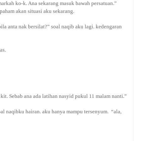
k markah ko-k. Ana sekarang masuk bawah persatuan.”
paham akan situasi aku sekarang.
bila anta nak bersilat?” soal naqib aku lagi. kedengaran
as.
ikit. Sebab ana ada latihan nasyid pukul 11 malam nanti.”
soal naqibku hairan. aku hanya mampu tersenyum. “ala,