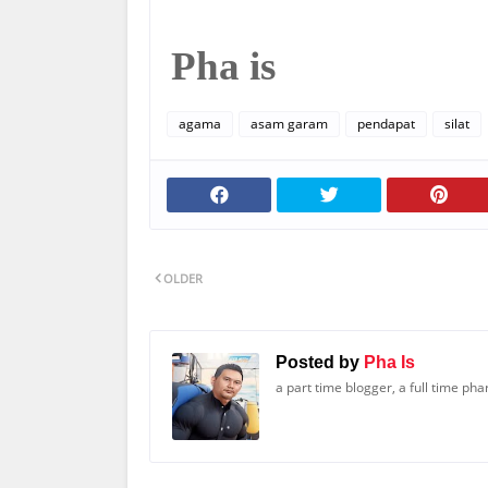
Pha is
agama
asam garam
pendapat
silat
OLDER
Posted by
Pha Is
a part time blogger, a full time ph