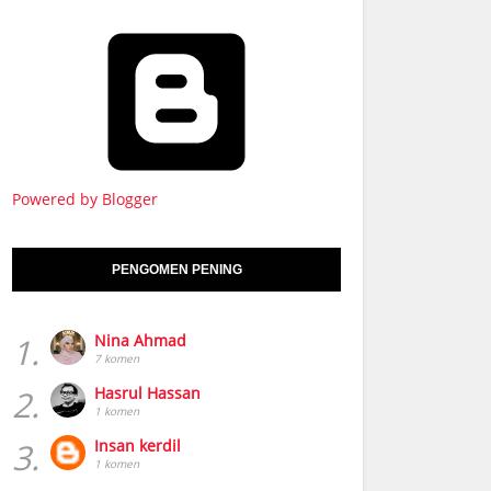
Powered by Blogger
PENGOMEN PENING
1.
Nina Ahmad
7 komen
2.
Hasrul Hassan
1 komen
3.
Insan kerdil
1 komen