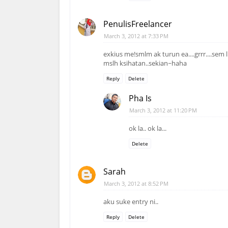
PenulisFreelancer
March 3, 2012 at 7:33 PM
exkius me!smlm ak turun ea....grrr....sem
mslh ksihatan..sekian~haha
Reply
Delete
Pha Is
March 3, 2012 at 11:20 PM
ok la.. ok la...
Delete
Sarah
March 3, 2012 at 8:52 PM
aku suke entry ni..
Reply
Delete