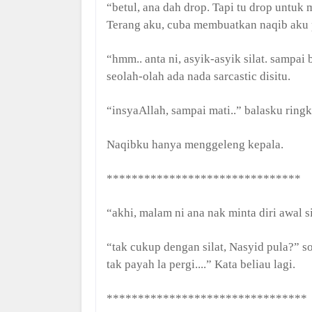
“betul, ana dah drop. Tapi tu drop untu
Terang aku, cuba membuatkan naqib aku 
“hmm.. anta ni, asyik-asyik silat. sampai 
seolah-olah ada nada sarcastic disitu.
“insyaAllah, sampai mati..” balasku ringk
Naqibku hanya menggeleng kepala.
*******************************
“akhi, malam ni ana nak minta diri awal s
“tak cukup dengan silat, Nasyid pula?” 
tak payah la pergi....” Kata beliau lagi.
********************************