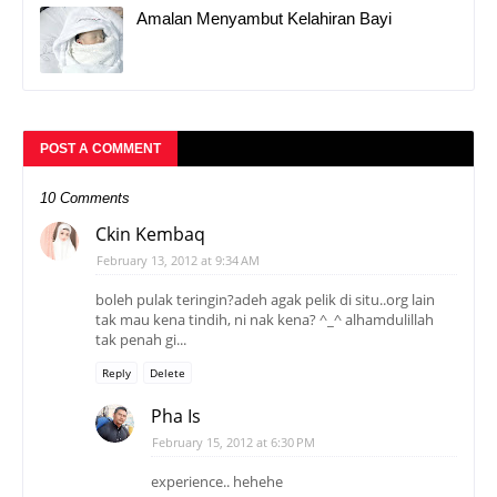
Amalan Menyambut Kelahiran Bayi
POST A COMMENT
10 Comments
Ckin Kembaq
February 13, 2012 at 9:34 AM
boleh pulak teringin?adeh agak pelik di situ..org lain
tak mau kena tindih, ni nak kena? ^_^ alhamdulillah
tak penah gi...
Reply
Delete
Pha Is
February 15, 2012 at 6:30 PM
experience.. hehehe