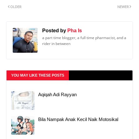
OLDER
NEWER
Posted by
Pha Is
a part time blogger, a full time pharmacist, and a
rider in between
YOU MAY LIKE THESE POSTS
Aqiqah Adi Rayyan
Bila Nampak Anak Kecil Naik Motosikal