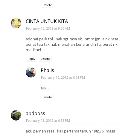
Delete
CINTA UNTUK KITA
February 13, 2012 at 9:56 AM
adohai pelik tol.. nak sgt rasa ek.. hmm jgn la nk rasa..
penat tau tak nak menahan kena tindih tu, berat nk
mati! hehe..
Reply
Delete
Pha Is
February 15, 2012 at 6:31 PM
erk...
Delete
abdooss
February 13, 2012 at 6:53 PM
aku pernah rasa.. kali pertama tahun 1985/6, masa