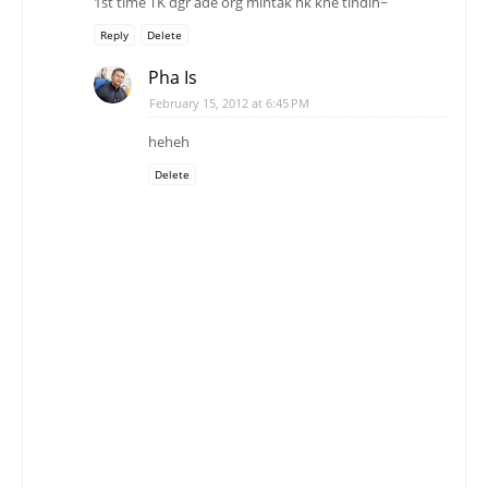
1st time TK dgr ade org mintak nk kne tindih~
Reply
Delete
Pha Is
February 15, 2012 at 6:45 PM
heheh
Delete