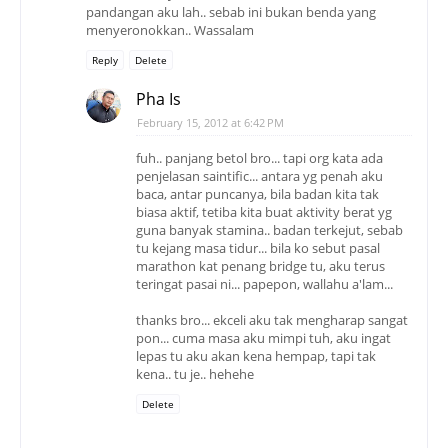
pandangan aku lah.. sebab ini bukan benda yang
menyeronokkan.. Wassalam
Reply
Delete
Pha Is
February 15, 2012 at 6:42 PM
fuh.. panjang betol bro... tapi org kata ada
penjelasan saintific... antara yg penah aku
baca, antar puncanya, bila badan kita tak
biasa aktif, tetiba kita buat aktivity berat yg
guna banyak stamina.. badan terkejut, sebab
tu kejang masa tidur... bila ko sebut pasal
marathon kat penang bridge tu, aku terus
teringat pasai ni... papepon, wallahu a'lam...
thanks bro... ekceli aku tak mengharap sangat
pon... cuma masa aku mimpi tuh, aku ingat
lepas tu aku akan kena hempap, tapi tak
kena.. tu je.. hehehe
Delete