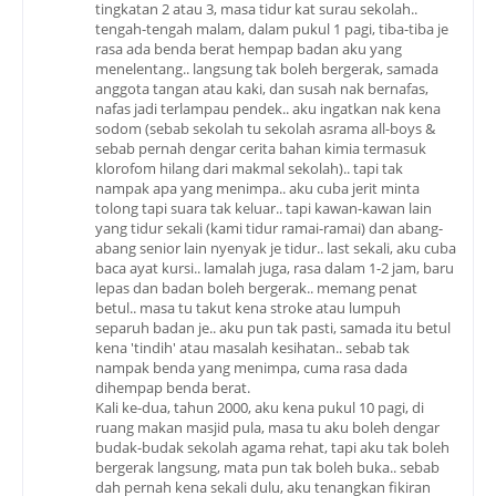
tingkatan 2 atau 3, masa tidur kat surau sekolah..
tengah-tengah malam, dalam pukul 1 pagi, tiba-tiba je
rasa ada benda berat hempap badan aku yang
menelentang.. langsung tak boleh bergerak, samada
anggota tangan atau kaki, dan susah nak bernafas,
nafas jadi terlampau pendek.. aku ingatkan nak kena
sodom (sebab sekolah tu sekolah asrama all-boys &
sebab pernah dengar cerita bahan kimia termasuk
klorofom hilang dari makmal sekolah).. tapi tak
nampak apa yang menimpa.. aku cuba jerit minta
tolong tapi suara tak keluar.. tapi kawan-kawan lain
yang tidur sekali (kami tidur ramai-ramai) dan abang-
abang senior lain nyenyak je tidur.. last sekali, aku cuba
baca ayat kursi.. lamalah juga, rasa dalam 1-2 jam, baru
lepas dan badan boleh bergerak.. memang penat
betul.. masa tu takut kena stroke atau lumpuh
separuh badan je.. aku pun tak pasti, samada itu betul
kena 'tindih' atau masalah kesihatan.. sebab tak
nampak benda yang menimpa, cuma rasa dada
dihempap benda berat.
Kali ke-dua, tahun 2000, aku kena pukul 10 pagi, di
ruang makan masjid pula, masa tu aku boleh dengar
budak-budak sekolah agama rehat, tapi aku tak boleh
bergerak langsung, mata pun tak boleh buka.. sebab
dah pernah kena sekali dulu, aku tenangkan fikiran