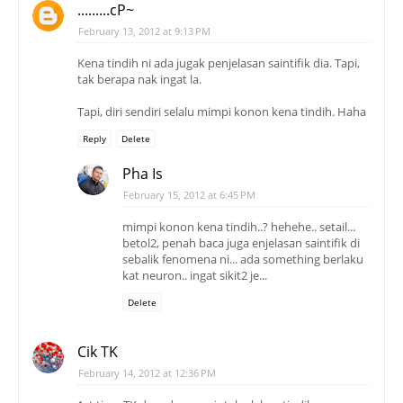
.........cP~
February 13, 2012 at 9:13 PM
Kena tindih ni ada jugak penjelasan saintifik dia. Tapi,
tak berapa nak ingat la.
Tapi, diri sendiri selalu mimpi konon kena tindih. Haha
Reply
Delete
Pha Is
February 15, 2012 at 6:45 PM
mimpi konon kena tindih..? hehehe.. setail...
betol2, penah baca juga enjelasan saintifik di
sebalik fenomena ni... ada something berlaku
kat neuron.. ingat sikit2 je...
Delete
Cik TK
February 14, 2012 at 12:36 PM