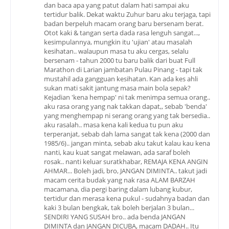
dan baca apa yang patut dalam hati sampai aku
tertidur balik. Dekat waktu Zuhur baru aku terjaga, tapi
badan berpeluh macam orang baru bersenam berat.
Otot kaki & tangan serta dada rasa lenguh sangat...,
kesimpulannya, mungkin itu 'ujian' atau masalah
kesihatan.. walaupun masa tu aku cergas, selalu
bersenam - tahun 2000 tu baru balik dari buat Full
Marathon di Larian jambatan Pulau Pinang - tapi tak
mustahil ada gangguan kesihatan. Kan ada kes ahli
sukan mati sakit jantung masa main bola sepak?
Kejadian 'kena hempap' ni tak menimpa semua orang..
aku rasa orang yang nak takkan dapat,, sebab 'benda'
yang menghempap ni serang orang yang tak bersedia..
aku rasalah.. masa kena kali kedua tu pun aku
terperanjat, sebab dah lama sangat tak kena (2000 dan
1985/6).. jangan minta, sebab aku takut kalau kau kena
nanti, kau kuat sangat melawan, ada saraf boleh
rosak.. nanti keluar suratkhabar, REMAJA KENA ANGIN
AHMAR... Boleh jadi, bro, JANGAN DIMINTA.. takut jadi
macam cerita budak yang nak rasa ALAM BARZAH
macamana, dia pergi baring dalam lubang kubur,
tertidur dan merasa kena pukul - sudahnya badan dan
kaki 3 bulan bengkak, tak boleh berjalan 3 bulan...
SENDIRI YANG SUSAH bro.. ada benda JANGAN
DIMINTA dan JANGAN DICUBA, macam DADAH.. Itu