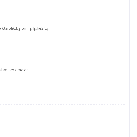
 kta blik.bg pning lg.he2.tq
alam perkenalan..