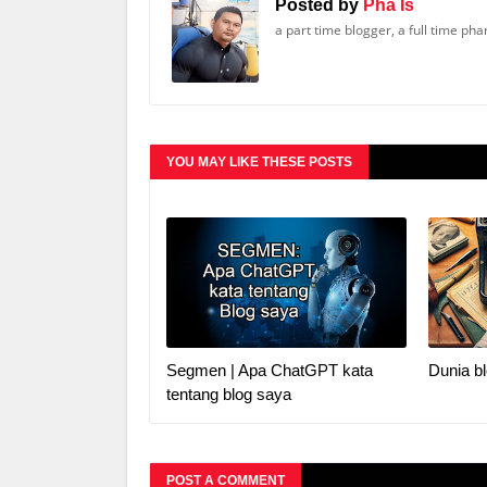
Posted by
Pha Is
a part time blogger, a full time ph
YOU MAY LIKE THESE POSTS
Segmen | Apa ChatGPT kata
Dunia bl
tentang blog saya
POST A COMMENT