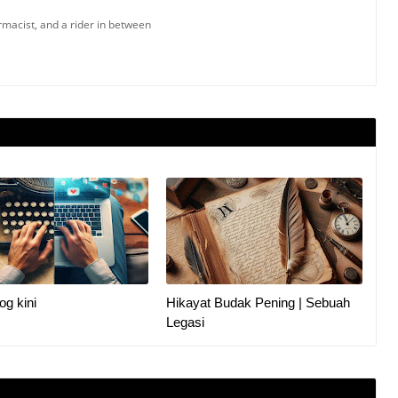
armacist, and a rider in between
og kini
Hikayat Budak Pening | Sebuah
Legasi