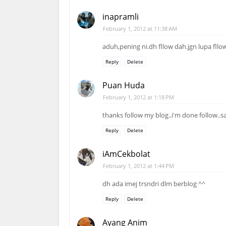
inapramli
February 1, 2012 at 11:38 AM
aduh,pening ni.dh fllow dah.jgn lupa fllow
Reply
Delete
Puan Huda
February 1, 2012 at 1:18 PM
thanks follow my blog..i'm done follow..s
Reply
Delete
iAmCekbolat
February 1, 2012 at 1:44 PM
dh ada imej trsndri dlm berblog ^^
Reply
Delete
Ayang Anim