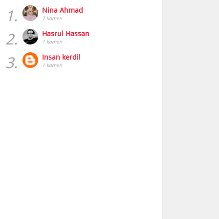
1.
Nina Ahmad
7 komen
2.
Hasrul Hassan
1 komen
3.
Insan kerdil
1 komen