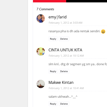
7 Comments
emy|farid
February 1, 2012 at 3:03 AM
rasanya pha is dh ada rentak sendiri.
Reply
Delete
CINTA UNTUK KITA
February 1, 2012 at 10:12 AM
slm knl.. dtg dr segmen yg sm ya.. done fo
Reply
Delete
Makwe Kintan
February 1, 2012 at 10:41 AM
salam ukhwah...^__^
Reply
Delete