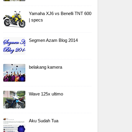
Yamaha XJ6 vs Benelli TNT 600
| specs
Segmen Azam Blog 2014
belakang kamera
Wave 125x ultimo
Aku Sudah Tua