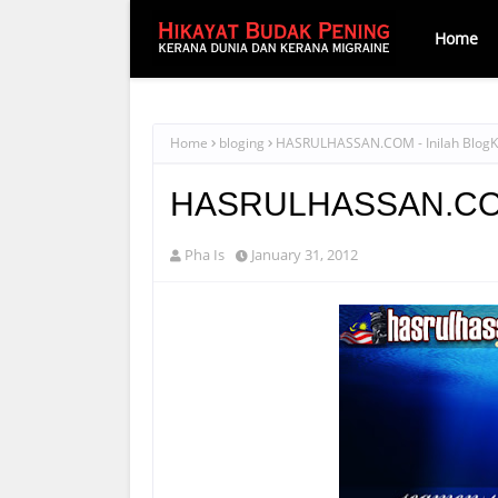
Home
Home
bloging
HASRULHASSAN.COM - Inilah Blog
HASRULHASSAN.COM 
Pha Is
January 31, 2012