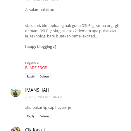
Assalamualaikum...
stakat ni, blm bpluang nak guna DSLR lg. smua org tgh
demam DSLR lg skrg ni. esok2 demam apa pulak xtau
la. teknologi baru buatkan ramai excited...
happy blogging :-)
regards,
BLADE EDGE
Reply
Delete
IMANSHAH
July 18, 2011 at 10:46 AM
aku pakai hp cap hayam je
Reply
Delete
Cik Kasut