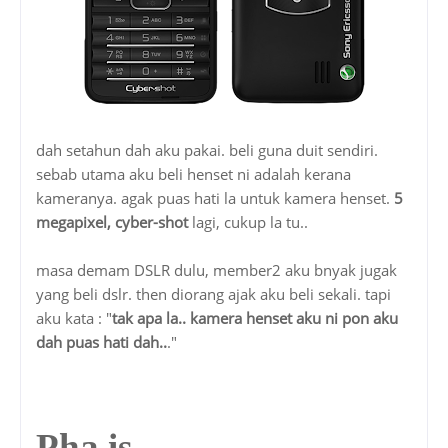
dah setahun dah aku pakai. beli guna duit sendiri.
sebab utama aku beli henset ni adalah kerana
kameranya. agak puas hati la untuk kamera henset.
5
megapixel, cyber-shot
lagi, cukup la tu..
masa demam DSLR dulu, member2 aku bnyak jugak
yang beli dslr. then diorang ajak aku beli sekali. tapi
aku kata : "
tak apa la.. kamera henset aku ni pon aku
dah puas hati dah..
."
Pha is