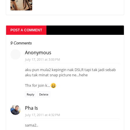
POST A COMMENT
9 Comments
Anonymous
July 17, 2011 at 3:00 PM
aku pun mula2 kepingin nak DSLR tapi tak jadi sebab
aku tak minat snap picture ne...hehe
Thx for join k...
Reply
Delete
Pha Is
July 17, 2011 at 4:32 PM
sama2..