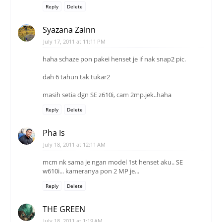
Reply
Delete
Syazana Zainn
July 17, 2011 at 11:11 PM
haha schaze pon pakei henset je if nak snap2 pic.
dah 6 tahun tak tukar2
masih setia dgn SE z610i, cam 2mp.jek..haha
Reply
Delete
Pha Is
July 18, 2011 at 12:11 AM
mcm nk sama je ngan model 1st henset aku.. SE
w610i... kameranya pon 2 MP je...
Reply
Delete
THE GREEN
July 18, 2011 at 1:19 AM