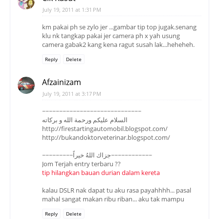
July 19, 2011 at 1:31 PM
km pakai ph se zylo jer ...gambar tip top jugak.senang
klu nk tangkap pakai jer camera ph x yah usung
camera gabak2 kang kena ragut susah lak...heheheh.
Reply
Delete
Afzainizam
July 19, 2011 at 3:17 PM
~~~~~~~~~~~~~~~~~~~~~~~~~~~~~
السلام عليكم ورحمة الله و بركاته
http://firestartingautomobil.blogspot.com/
http://bukandoktorveterinar.blogspot.com/
~~~~~~~~~جزاك اللهُ خيراً~~~~~~~~~~~~
Jom Terjah entry terbaru ??
tip hilangkan bauan durian dalam kereta
kalau DSLR nak dapat tu aku rasa payahhhh... pasal
mahal sangat makan ribu riban... aku tak mampu
Reply
Delete