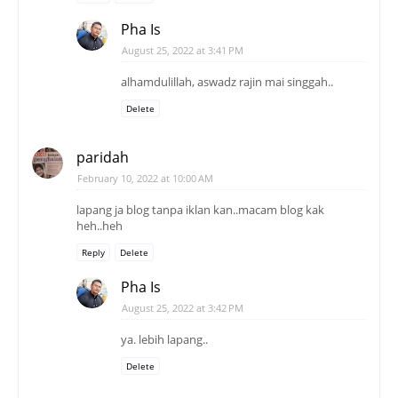
Pha Is
August 25, 2022 at 3:41 PM
alhamdulillah, aswadz rajin mai singgah..
Delete
paridah
February 10, 2022 at 10:00 AM
lapang ja blog tanpa iklan kan..macam blog kak
heh..heh
Reply
Delete
Pha Is
August 25, 2022 at 3:42 PM
ya. lebih lapang..
Delete