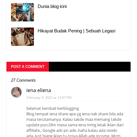
Dunia blog kini
Hikayat Budak Pening | Sebuah Legasi
POST A COMMENT
27 Comments
iena eliena
February 9, 2022 at 12:07 PM
Selamat kembali berblogging
Blog tempat iena share apa yg iena nak share bila ada
masa terutamanya. Kalau takde maa memang takde
update pun.Dlm masa sama iena mmg letak iklan dari
affiliate.. Google ads pn ade..haha kalau ada rezeki
ada..Just biarje iklan tu Insya Allah ade income..Mcm