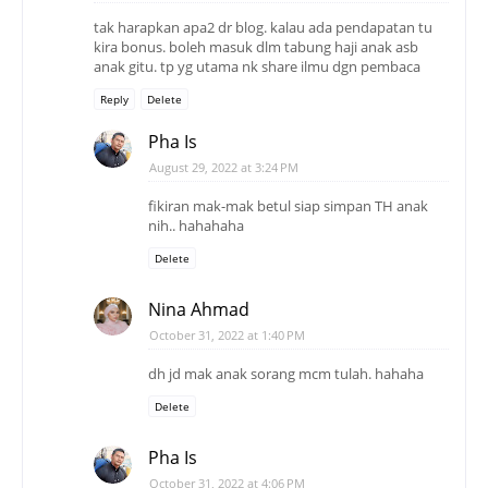
tak harapkan apa2 dr blog. kalau ada pendapatan tu
kira bonus. boleh masuk dlm tabung haji anak asb
anak gitu. tp yg utama nk share ilmu dgn pembaca
Reply
Delete
Pha Is
August 29, 2022 at 3:24 PM
fikiran mak-mak betul siap simpan TH anak
nih.. hahahaha
Delete
Nina Ahmad
October 31, 2022 at 1:40 PM
dh jd mak anak sorang mcm tulah. hahaha
Delete
Pha Is
October 31, 2022 at 4:06 PM