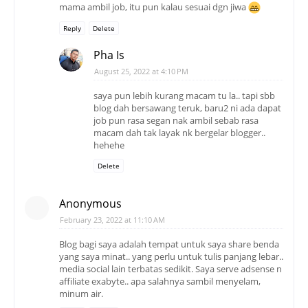
mama ambil job, itu pun kalau sesuai dgn jiwa
Reply
Delete
Pha Is
August 25, 2022 at 4:10 PM
saya pun lebih kurang macam tu la.. tapi sbb
blog dah bersawang teruk, baru2 ni ada dapat
job pun rasa segan nak ambil sebab rasa
macam dah tak layak nk bergelar blogger..
hehehe
Delete
Anonymous
February 23, 2022 at 11:10 AM
Blog bagi saya adalah tempat untuk saya share benda
yang saya minat.. yang perlu untuk tulis panjang lebar..
media social lain terbatas sedikit. Saya serve adsense n
affiliate exabyte.. apa salahnya sambil menyelam,
minum air.