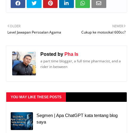
OLDER
NEWER
Level Jawapan Persoalan Agama
Cukup ke motosikal 600cc?
Posted by
Pha Is
a part time blogger, a full time pharmacist, and a
rider in between
YOU MAY LIKE THESE POSTS
Segmen | Apa ChatGPT kata tentang blog
saya