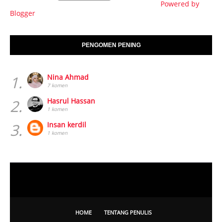
Powered by
Blogger
PENGOMEN PENING
1.
Nina Ahmad
7 komen
2.
Hasrul Hassan
1 komen
3.
Insan kerdil
1 komen
HOME
TENTANG PENULIS