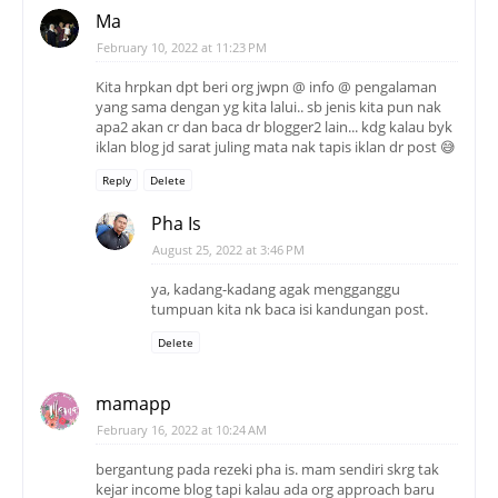
Ma
February 10, 2022 at 11:23 PM
Kita hrpkan dpt beri org jwpn @ info @ pengalaman
yang sama dengan yg kita lalui.. sb jenis kita pun nak
apa2 akan cr dan baca dr blogger2 lain... kdg kalau byk
iklan blog jd sarat juling mata nak tapis iklan dr post 😅
Reply
Delete
Pha Is
August 25, 2022 at 3:46 PM
ya, kadang-kadang agak mengganggu
tumpuan kita nk baca isi kandungan post.
Delete
mamapp
February 16, 2022 at 10:24 AM
bergantung pada rezeki pha is. mam sendiri skrg tak
kejar income blog tapi kalau ada org approach baru