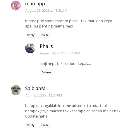
mamapp
August 25, 2022 at 11:32 AM
mama pun sama macam phais.. tak mau dah kejar
apa.. yg penting mama hepi
Reply
Delete
Pha Is
August 29, 2022 at 3:27 PM
janji hepi. tak serabut kepala..
Delete
SalbiahM
April 1, 2023 at 12:50 PM
harapkan jugaklah income adsense tu ada, tapi
nampak gaya macam tak kesampaian sebab malas nak
update.haha
Reply
Delete