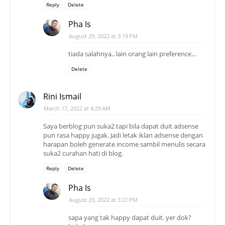
Reply
Delete
Pha Is
August 29, 2022 at 3:19 PM
tiada salahnya.. lain orang lain preference...
Delete
Rini Ismail
March 17, 2022 at 4:29 AM
Saya berblog pun suka2 tapi bila dapat duit adsense
pun rasa happy jugak. Jadi letak iklan adsense dengan
harapan boleh generate income sambil menulis secara
suka2 curahan hati di blog.
Reply
Delete
Pha Is
August 29, 2022 at 3:21 PM
sapa yang tak happy dapat duit. yer dok?