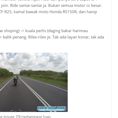
join. Ride santai-santai ja. Bukan semua motor cc besar.
YZF-R25, kamal bawak moto Honda RS150R, dan hanip
 shoping) -> kuala perlis (daging bakar harimau
 balik penang. Rilex-rilex je. Tak ada layan konar, tak ada
g (route 79) terbentang luas.