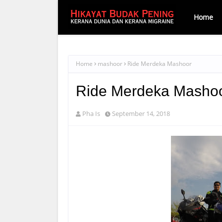
Home
Home
mashoor
Ride Merdeka Mashoor
Ride Merdeka Masho
Pha Is
September 14, 2018