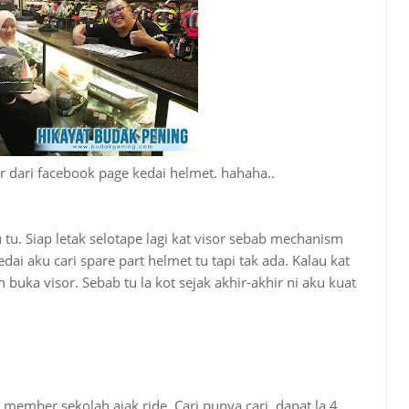
ar dari facebook page kedai helmet. hahaha..
tu. Siap letak selotape lagi kat visor sebab mechanism
dai aku cari spare part helmet tu tapi tak ada. Kalau kat
 buka visor. Sebab tu la kot sejak akhir-akhir ni aku kuat
member sekolah ajak ride. Cari punya cari, dapat la 4