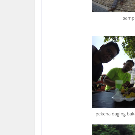
sampa
pekena daging baka