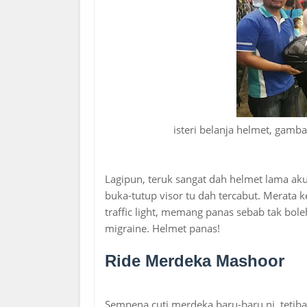
isteri belanja helmet, gamb
Lagipun, teruk sangat dah helmet lama aku 
buka-tutup visor tu dah tercabut. Merata ke
traffic light, memang panas sebab tak boleh
migraine. Helmet panas!
Ride Merdeka Mashoor
Sempena cuti merdeka baru-baru ni, tetiba 