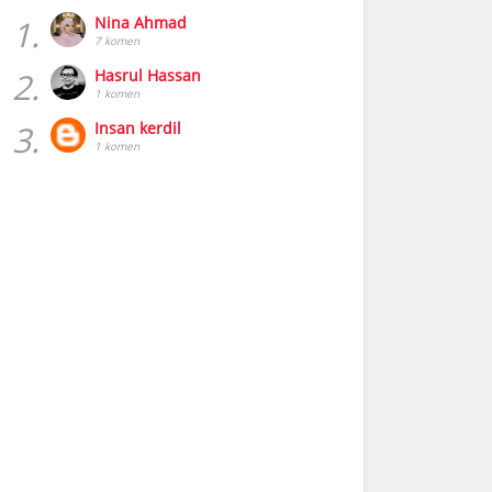
1.
Nina Ahmad
7 komen
2.
Hasrul Hassan
1 komen
3.
Insan kerdil
1 komen