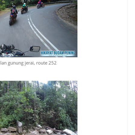
lan gunung jerai, route 252