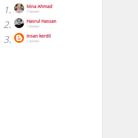
1.
Nina Ahmad
7 komen
2.
Hasrul Hassan
1 komen
3.
Insan kerdil
1 komen