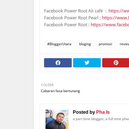
Facebook Power Root Ali café :
https://w
Facebook Power Root Pearl ;
https://www.
Facebook Power Root :
https://www.faceb
#BloggerUtara
bloging
promosi
revie
OLDER
Cabaran fasa bertunang
Posted by
Pha Is
a part time blogger, a full time ph