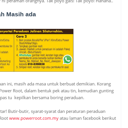
r ni peramah orangnya. Tak poyo gais! Tak poyo! Hahaha..
ah Masih ada
an ini, masih ada masa untuk berbuat demikian. Korang
wer Root, dalam bentuk pek atau tin, kemudian gunting
epas tu kepilkan bersama boring peraduan.
ntar! Butir-butir, syarat-syarat dan peraturan peraduan
 Root
www.powerroot.com.my
atau laman facebook berikut