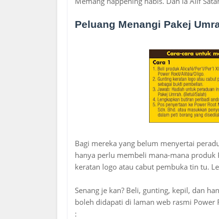
Memang happening habis. Dah la Alif Sata
Peluang Menangi Pakej Umr
Bagi mereka yang belum menyertai peradu
hanya perlu membeli mana-mana produk Po
keratan logo atau cabut pembuka tin tu. L
Senang je kan? Beli, gunting, kepil, dan ha
boleh didapati di laman web rasmi Power
: