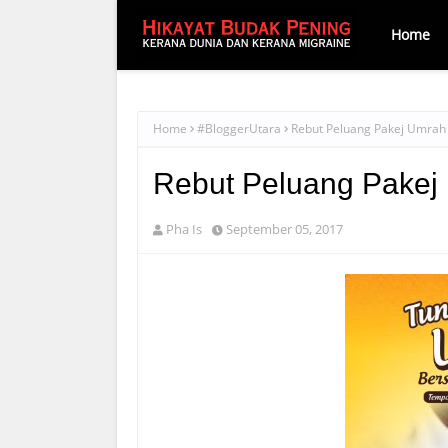
Home
Home
#BloggerUtara
Rebut Peluang Pakej Umrah
Rebut Peluang Pakej
Pha Is
September 05, 2017