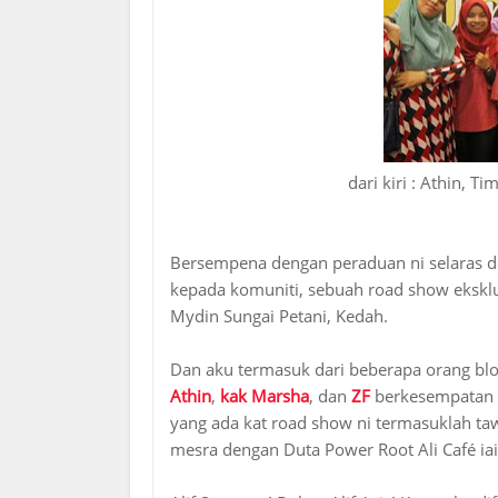
dari kiri : Athin, T
Bersempena dengan peraduan ni selaras 
kepada komuniti, sebuah road show eksklu
Mydin Sungai Petani, Kedah.
Dan aku termasuk dari beberapa orang blo
Athin
,
kak Marsha
, dan
ZF
berkesempatan 
yang ada kat road show ni termasuklah t
mesra dengan Duta Power Root Ali Café iait