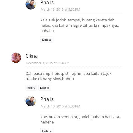
Pha Is
March 13, 2016 at 5:32 PM
kalau nk jodoh sampai, hutang kereta dah
habis, kna kahwin lagi 9 tahun la nmpaknya..
hahaha
Delete
Cikna
December 3, 2015 at 9:56 AM
Dah baca smpi hbis tp still xphm apa kaitan tajuk
tu....ke cikna yg slow,huhuu
Reply
Delete
Pha Is
March 13, 2016 at 5:33 PM
xpe, bukan semua org boleh paham hati kita..
hehehe
Delete