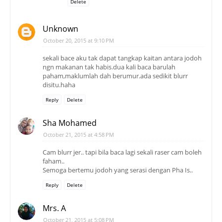
Delete
Unknown
October 20, 2015 at 9:10 PM
sekali bace aku tak dapat tangkap kaitan antara jodoh
ngn makanan tak habis.dua kali baca barulah
paham,maklumlah dah berumur.ada sedikit blurr
disitu.haha
Reply
Delete
Sha Mohamed
October 21, 2015 at 4:58 PM
Cam blurr jer.. tapi bila baca lagi sekali raser cam boleh
faham..
Semoga bertemu jodoh yang serasi dengan Pha Is..
Reply
Delete
Mrs. A
October 21, 2015 at 5:08 PM