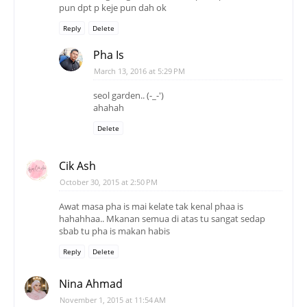
pun dpt p keje pun dah ok
Reply
Delete
Pha Is
March 13, 2016 at 5:29 PM
seol garden.. (-_-')
ahahah
Delete
Cik Ash
October 30, 2015 at 2:50 PM
Awat masa pha is mai kelate tak kenal phaa is
hahahhaa.. Mkanan semua di atas tu sangat sedap
sbab tu pha is makan habis
Reply
Delete
Nina Ahmad
November 1, 2015 at 11:54 AM