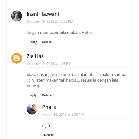
Inani Hazwani
October 19, 2015 at 12:58 PM
Jangan membazir bila makan. Hehe
Reply
Delete
Zie Has
October 19, 2015 at 1:03 PM
biasa pasangan ni kontra
.
.
.
kalau pha is makan sampai
licin, isteri makan tak habis
.
.
.
sesuai la dengan lala.
hehe ;)
Reply
Delete
Pha Is
March 13, 2016 at 5:09 PM
(-_-')
Delete