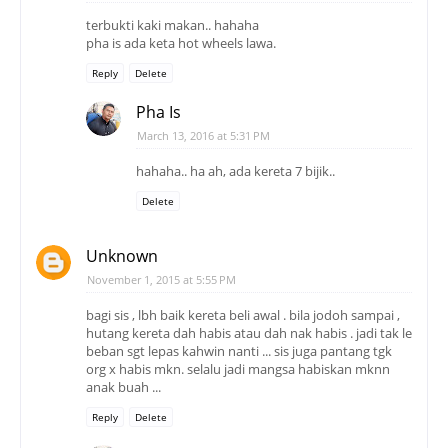
terbukti kaki makan.. hahaha
pha is ada keta hot wheels lawa.
Reply
Delete
Pha Is
March 13, 2016 at 5:31 PM
hahaha.. ha ah, ada kereta 7 bijik..
Delete
Unknown
November 1, 2015 at 5:55 PM
bagi sis , lbh baik kereta beli awal . bila jodoh sampai ,
hutang kereta dah habis atau dah nak habis . jadi tak le
beban sgt lepas kahwin nanti ... sis juga pantang tgk
org x habis mkn. selalu jadi mangsa habiskan mknn
anak buah ...
Reply
Delete