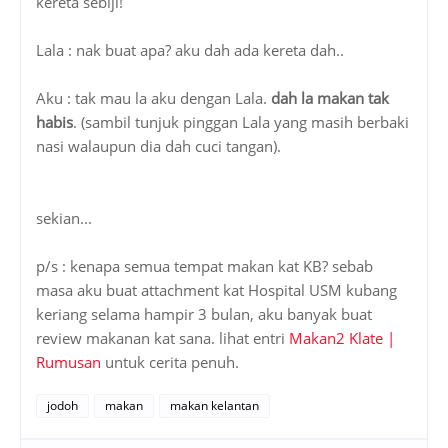
kereta sebiji!
Lala : nak buat apa? aku dah ada kereta dah..
Aku : tak mau la aku dengan Lala.
dah la makan tak
habis
. (sambil tunjuk pinggan Lala yang masih berbaki
nasi walaupun dia dah cuci tangan).
sekian...
p/s : kenapa semua tempat makan kat KB? sebab
masa aku buat attachment kat Hospital USM kubang
keriang selama hampir 3 bulan, aku banyak buat
review makanan kat sana. lihat entri
Makan2 Klate |
Rumusan
untuk cerita penuh.
jodoh
makan
makan kelantan