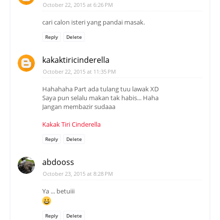
October 22, 2015 at 6:26 PM
cari calon isteri yang pandai masak.
Reply
Delete
kakaktiricinderella
October 22, 2015 at 11:35 PM
Hahahaha Part ada tulang tuu lawak XD
Saya pun selalu makan tak habis... Haha
Jangan membazir sudaaa
Kakak Tiri Cinderella
Reply
Delete
abdooss
October 23, 2015 at 8:28 PM
Ya ... betuiii
Reply
Delete