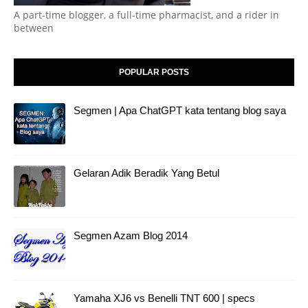
A part-time blogger, a full-time pharmacist, and a rider in
between
POPULAR POSTS
Segmen | Apa ChatGPT kata tentang blog saya
Gelaran Adik Beradik Yang Betul
Segmen Azam Blog 2014
Yamaha XJ6 vs Benelli TNT 600 | specs