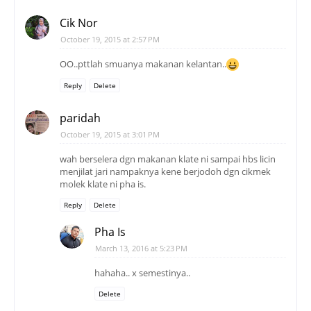
Cik Nor
October 19, 2015 at 2:57 PM
OO..pttlah smuanya makanan kelantan..
Reply
Delete
paridah
October 19, 2015 at 3:01 PM
wah berselera dgn makanan klate ni sampai hbs licin
menjilat jari nampaknya kene berjodoh dgn cikmek
molek klate ni pha is.
Reply
Delete
Pha Is
March 13, 2016 at 5:23 PM
hahaha.. x semestinya..
Delete