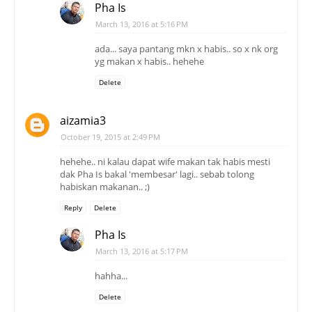
Pha Is
March 13, 2016 at 5:16 PM
ada... saya pantang mkn x habis.. so x nk org
yg makan x habis.. hehehe
Delete
aizamia3
October 19, 2015 at 2:49 PM
hehehe.. ni kalau dapat wife makan tak habis mesti
dak Pha Is bakal 'membesar' lagi.. sebab tolong
habiskan makanan.. ;)
Reply
Delete
Pha Is
March 13, 2016 at 5:17 PM
hahha...
Delete