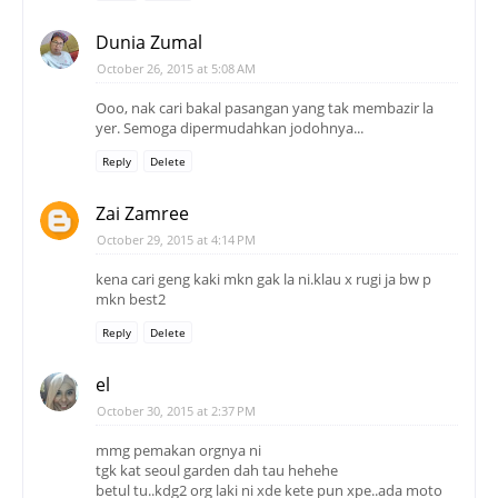
Dunia Zumal
October 26, 2015 at 5:08 AM
Ooo, nak cari bakal pasangan yang tak membazir la
yer. Semoga dipermudahkan jodohnya...
Reply
Delete
Zai Zamree
October 29, 2015 at 4:14 PM
kena cari geng kaki mkn gak la ni.klau x rugi ja bw p
mkn best2
Reply
Delete
el
October 30, 2015 at 2:37 PM
mmg pemakan orgnya ni
tgk kat seoul garden dah tau hehehe
betul tu..kdg2 org laki ni xde kete pun xpe..ada moto