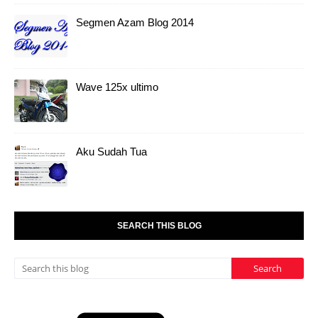
Segmen Azam Blog 2014
Wave 125x ultimo
Aku Sudah Tua
SEARCH THIS BLOG