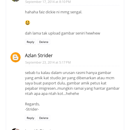
September 17, 2014 at 8:10 PM
hahaha faiz dickie ni mmg sengal.
dah lama tak upload gambar seniri hewhew
Reply
Delete
Azlan Strider
September 23, 2014 at 5:17 PM
sebab tu kalau dalam urusan rasmi hanya gambar
yang amik kat studio jer yang dibenarkan atau mcm
saya buat pasport dulu, gambar amik petus kat
pejabar imigresen..mungkin ramai yang hantar gambar
ntah apa apa ntah kot...hehehe
Regards,
-Strider-
Reply
Delete