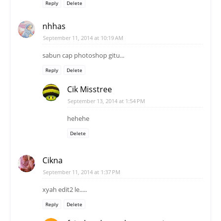
Reply
Delete
nhhas
September 11, 2014 at 10:19 AM
sabun cap photoshop gitu...
Reply
Delete
Cik Misstree
September 13, 2014 at 1:54 PM
hehehe
Delete
Cikna
September 11, 2014 at 1:37 PM
xyah edit2 le.....
Reply
Delete