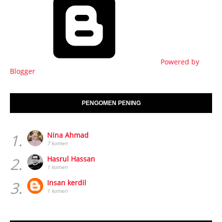
Powered by
Blogger
PENGOMEN PENING
1.
Nina Ahmad
7 komen
2.
Hasrul Hassan
1 komen
3.
Insan kerdil
1 komen