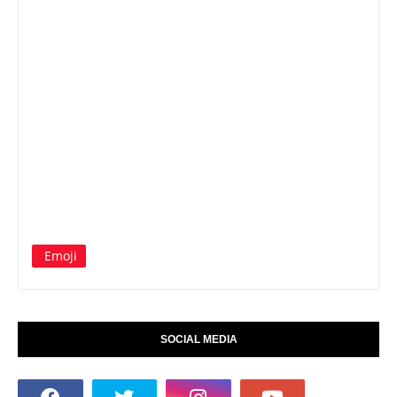
Emoji
SOCIAL MEDIA