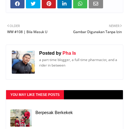
OLDER
NEWER
WW #108 | Bila Masuk U
Gambar Digunakan Tanpa Izin
Posted by
Pha Is
a part time blogger, a full time pharmacist, and a
rider in between
YOU MAY LIKE THESE POSTS
Berpesak Berkekek