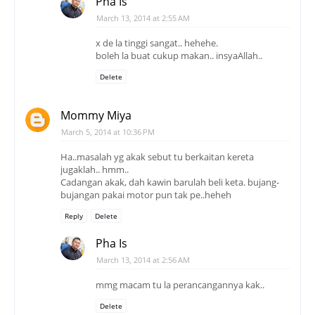
Pha Is
March 13, 2014 at 2:55 AM
x de la tinggi sangat.. hehehe.
boleh la buat cukup makan.. insyaAllah..
Delete
Mommy Miya
March 5, 2014 at 10:36 PM
Ha..masalah yg akak sebut tu berkaitan kereta
jugaklah.. hmm..
Cadangan akak, dah kawin barulah beli keta. bujang-
bujangan pakai motor pun tak pe..heheh
Reply
Delete
Pha Is
March 13, 2014 at 2:56 AM
mmg macam tu la perancangannya kak..
Delete