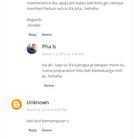
maintenance dia..apa2 pin kalau beli kete jgn sampai
memberi beban extra utk kita...hehehe
Regards,
-Strider-
Reply
Delete
Pha Is
March 13, 2014 at 3:00 AM
ha ah.. tapi so fra bahagia je dengan moto tu..
cuma preparation bila dah berkeluarga nnti
je.. hehehe
Delete
Unknown
March 6, 2014 at 6:53 PM
beli ikut kemampuan c;
Reply
Delete