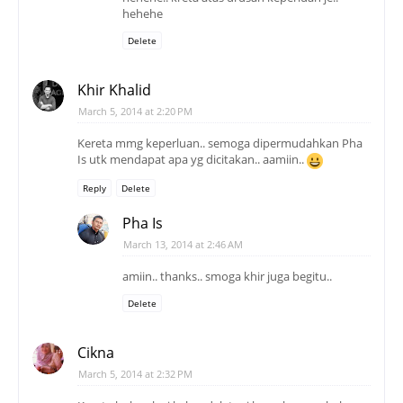
hehehe
Delete
Khir Khalid
March 5, 2014 at 2:20 PM
Kereta mmg keperluan.. semoga dipermudahkan Pha
Is utk mendapat apa yg dicitakan.. aamiin..
Reply
Delete
Pha Is
March 13, 2014 at 2:46 AM
amiin.. thanks.. smoga khir juga begitu..
Delete
Cikna
March 5, 2014 at 2:32 PM