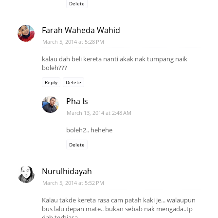
Delete
Farah Waheda Wahid
March 5, 2014 at 5:28 PM
kalau dah beli kereta nanti akak nak tumpang naik
boleh???
Reply
Delete
Pha Is
March 13, 2014 at 2:48 AM
boleh2.. hehehe
Delete
Nurulhidayah
March 5, 2014 at 5:52 PM
Kalau takde kereta rasa cam patah kaki je... walaupun
bus lalu depan mate.. bukan sebab nak mengada..tp
dah terbiasa