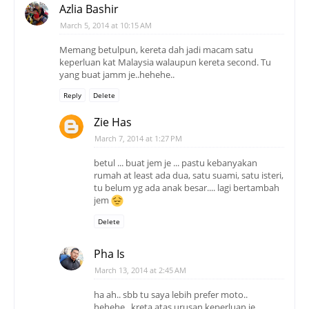
Azlia Bashir
March 5, 2014 at 10:15 AM
Memang betulpun, kereta dah jadi macam satu
keperluan kat Malaysia walaupun kereta second. Tu
yang buat jamm je..hehehe..
Reply
Delete
Zie Has
March 7, 2014 at 1:27 PM
betul ... buat jem je ... pastu kebanyakan
rumah at least ada dua, satu suami, satu isteri,
tu belum yg ada anak besar.... lagi bertambah
jem
Delete
Pha Is
March 13, 2014 at 2:45 AM
ha ah.. sbb tu saya lebih prefer moto..
hehehe.. kreta atas urusan keperluan je..