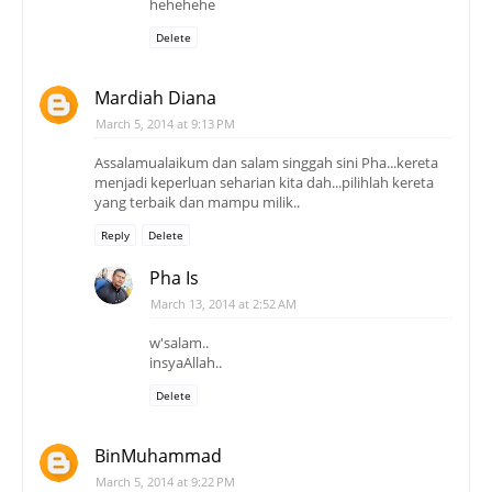
hehehehe
Delete
Mardiah Diana
March 5, 2014 at 9:13 PM
Assalamualaikum dan salam singgah sini Pha...kereta
menjadi keperluan seharian kita dah...pilihlah kereta
yang terbaik dan mampu milik..
Reply
Delete
Pha Is
March 13, 2014 at 2:52 AM
w'salam..
insyaAllah..
Delete
BinMuhammad
March 5, 2014 at 9:22 PM