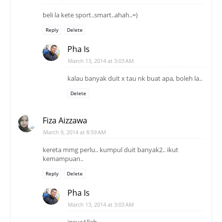
beli la kete sport..smart..ahah..=)
Reply
Delete
Pha Is
March 13, 2014 at 3:03 AM
kalau banyak duit x tau nk buat apa, boleh la..
Delete
Fiza Aizzawa
March 9, 2014 at 8:59 AM
kereta mmg perlu.. kumpul duit banyak2.. ikut
kemampuan..
Reply
Delete
Pha Is
March 13, 2014 at 3:03 AM