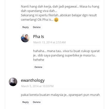
Nanti hang dah kerja, dah jadi pegawai... Masa tu hang
dah xpandang viva dah...
Sekarang ni xperlu fikirlah..abiskan belajar dgn result
cemerlang! Ok Pha Is...
Reply
Delete
Pha Is
March 13, 2014 at 2:53 AM
hahaha... mana tau.. viva tu buat cukup syarat
je.. sbb saya pandang superbike je masa tu..
hehehe
Delete
ewanthology
March 5, 2014 at 10:03 PM
pakai kereta buatan malaysia je...sparepart pun murah
Reply
Delete