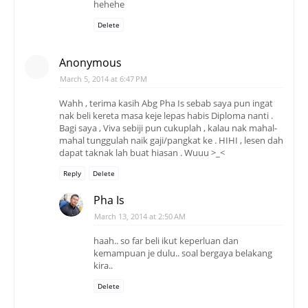
hehehe
Delete
Anonymous
March 5, 2014 at 6:47 PM
Wahh , terima kasih Abg Pha Is sebab saya pun ingat
nak beli kereta masa keje lepas habis Diploma nanti .
Bagi saya , Viva sebiji pun cukuplah , kalau nak mahal-
mahal tunggulah naik gaji/pangkat ke . HIHI , lesen dah
dapat taknak lah buat hiasan . Wuuu >_<
Reply
Delete
Pha Is
March 13, 2014 at 2:50 AM
haah.. so far beli ikut keperluan dan
kemampuan je dulu.. soal bergaya belakang
kira..
Delete