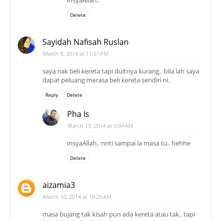
insyaAllah..
Delete
Sayidah Nafisah Ruslan
March 9, 2014 at 11:51 PM
saya nak beli kereta tapi duitnya kurang.. bila lah saya
dapat peluang merasa beli kereta sendiri ni.
Reply
Delete
Pha Is
March 13, 2014 at 3:04 AM
insyaAllah.. nnti sampai la masa tu.. hehhe
Delete
aizamia3
March 10, 2014 at 10:20 AM
masa bujang tak kisah pun ada kereta atau tak.. tapi