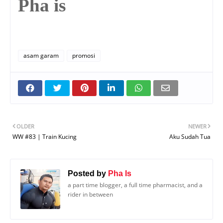
Pha is
asam garam
promosi
OLDER
NEWER
WW #83 | Train Kucing
Aku Sudah Tua
Posted by
Pha Is
a part time blogger, a full time pharmacist, and a
rider in between