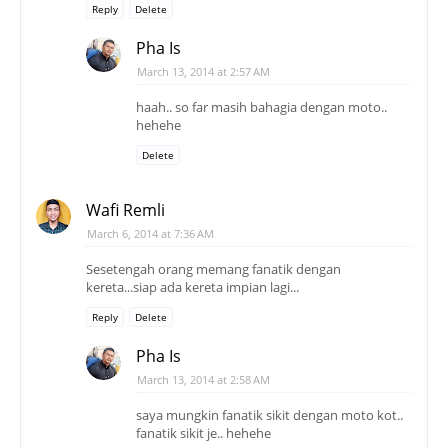
Reply
Delete
Pha Is
March 13, 2014 at 2:57 AM
haah.. so far masih bahagia dengan moto..
hehehe
Delete
Wafi Remli
March 6, 2014 at 7:36 AM
Sesetengah orang memang fanatik dengan
kereta...siap ada kereta impian lagi...
Reply
Delete
Pha Is
March 13, 2014 at 2:58 AM
saya mungkin fanatik sikit dengan moto kot..
fanatik sikit je.. hehehe