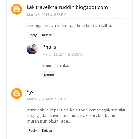
kakitravelkhairuddin.blogspot.com
March 5, 2014 at 6:55 PM
semoga berjaya mendapat kete idaman kalbu.
Reply
Delete
Pha Is
March 13, 2014 at 2:50 AM
amiin.. thanks.
Delete
Sya
March 5, 2014 at 7:33 PM
kerta dah jd keperluan..kalau xde kereta agak ssh sikit
la bg yg dah kawen and ada anak..xpe, kecik and
murah pun ok..jnji ada...
Reply
Delete