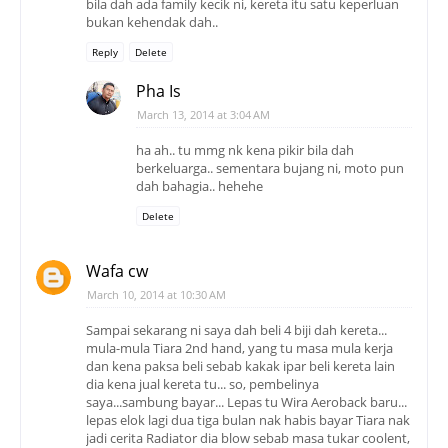
bila dah ada family kecik ni, kereta itu satu keperluan
bukan kehendak dah..
Reply
Delete
Pha Is
March 13, 2014 at 3:04 AM
ha ah.. tu mmg nk kena pikir bila dah
berkeluarga.. sementara bujang ni, moto pun
dah bahagia.. hehehe
Delete
Wafa cw
March 10, 2014 at 10:30 AM
Sampai sekarang ni saya dah beli 4 biji dah kereta...
mula-mula Tiara 2nd hand, yang tu masa mula kerja
dan kena paksa beli sebab kakak ipar beli kereta lain
dia kena jual kereta tu... so, pembelinya
saya...sambung bayar... Lepas tu Wira Aeroback baru...
lepas elok lagi dua tiga bulan nak habis bayar Tiara nak
jadi cerita Radiator dia blow sebab masa tukar coolent,