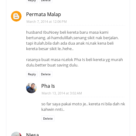
Reply
Delete
Permata Malap
March 7, 2014 at 12:06 PM
husband IbuNoey beli kereta baru masa kami
bertunang. al-hamdulillah,senang sikit nak berjalan.
tapi itulah,bila dah ada dua anak ni,nak kena beli
kereta besar sikit le..hehe..
rasanya buat masa ni,elok Pha Is beli kereta yg murah
dulu.better buat saving dulu.
Reply
Delete
Pha Is
March 13, 2014 at 3:02 AM
so far saya pakai moto je.. kereta ni bila dah nk
kahwin nnti..
Delete
Niesa