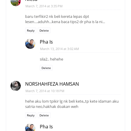
March 7, 2014 at 3:35 PM
baru terfikir2 nk beli kereta lepas dpt
lesen....aduhh...kena baca tips2 dr pha is la ni...
Reply
Delete
Pha Is
March 13, 2014 at 3:02 AM
sila2.. hehehe
Delete
NORSHAHFEZA HAMSAN
March 7, 2014 at 10:18 PM
hehe aku lom tpikir lg nk beli kete,,tp kete idaman aku
satria neo,hakhak doakan weh
Reply
Delete
Pha Is