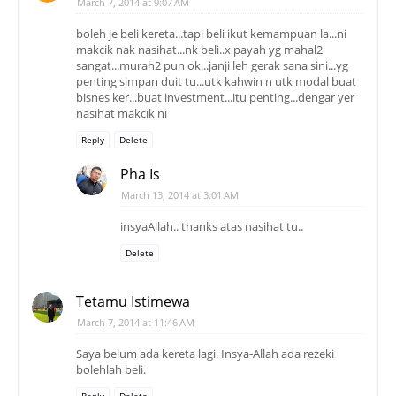
March 7, 2014 at 9:07 AM
boleh je beli kereta...tapi beli ikut kemampuan la...ni
makcik nak nasihat...nk beli..x payah yg mahal2
sangat...murah2 pun ok...janji leh gerak sana sini...yg
penting simpan duit tu...utk kahwin n utk modal buat
bisnes ker...buat investment...itu penting...dengar yer
nasihat makcik ni
Reply
Delete
Pha Is
March 13, 2014 at 3:01 AM
insyaAllah.. thanks atas nasihat tu..
Delete
Tetamu Istimewa
March 7, 2014 at 11:46 AM
Saya belum ada kereta lagi. Insya-Allah ada rezeki
bolehlah beli.