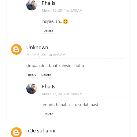
Pha Is
March 13, 2014 at 3:00 AM
insyaAllah..
Delete
Unknown
March 6, 2014 at 8:43 PM
simpan duit buat kahwin.. hoho
Reply
Delete
Pha Is
March 13, 2014 at 3:00 AM
amboi.. hahaha.. itu sudah pasti..
Delete
nOe suhaimi