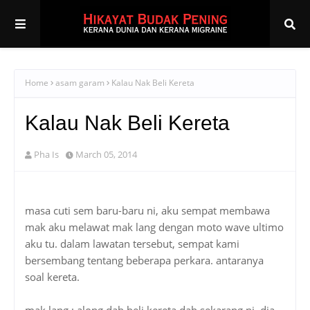
Home
asam garam
Kalau Nak Beli Kereta
Kalau Nak Beli Kereta
Pha Is
March 05, 2014
masa cuti sem baru-baru ni, aku sempat membawa
mak aku melawat mak lang dengan moto wave ultimo
aku tu. dalam lawatan tersebut, sempat kami
bersembang tentang beberapa perkara. antaranya
soal kereta.
mak lang : along dah beli kereta dah sekarang ni. dia