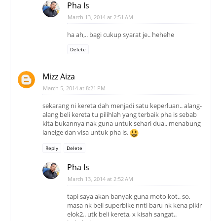
Pha Is
March 13, 2014 at 2:51 AM
ha ah,.. bagi cukup syarat je.. hehehe
Delete
Mizz Aiza
March 5, 2014 at 8:21 PM
sekarang ni kereta dah menjadi satu keperluan.. alang-
alang beli kereta tu pilihlah yang terbaik pha is sebab
kita bukannya nak guna untuk sehari dua.. menabung
laneige dan visa untuk pha is.
Reply
Delete
Pha Is
March 13, 2014 at 2:52 AM
tapi saya akan banyak guna moto kot.. so,
masa nk beli superbike nnti baru nk kena pikir
elok2.. utk beli kereta, x kisah sangat..