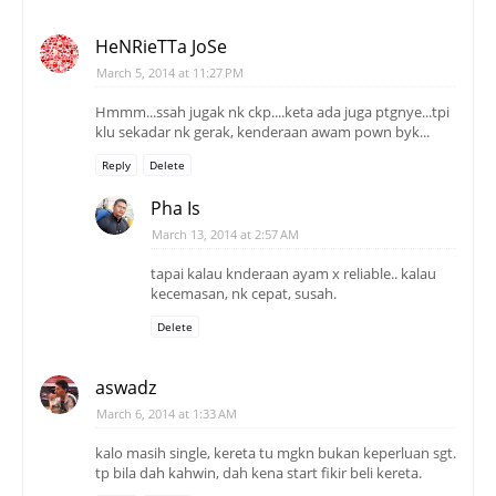
HeNRieTTa JoSe
March 5, 2014 at 11:27 PM
Hmmm...ssah jugak nk ckp....keta ada juga ptgnye...tpi
klu sekadar nk gerak, kenderaan awam pown byk...
Reply
Delete
Pha Is
March 13, 2014 at 2:57 AM
tapai kalau knderaan ayam x reliable.. kalau
kecemasan, nk cepat, susah.
Delete
aswadz
March 6, 2014 at 1:33 AM
kalo masih single, kereta tu mgkn bukan keperluan sgt.
tp bila dah kahwin, dah kena start fikir beli kereta.