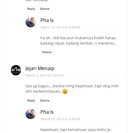
Reply
Delete
Pha Is
March 13, 2014 at 2:49 AM
ha ah.. sbb bas pun bukannya boleh harap..
kadang cepat, kadang lambat.. x menentu..
Delete
Jejari Menaip
March 5, 2014 at 6:22 PM
tips yg bagus.....kereta mmg keperluan..tapi skrg msh
blm berkemmpuan...
Reply
Delete
Pha Is
March 13, 2014 at 2:49 AM
keperluan, tapi kemahuan saya moto je..