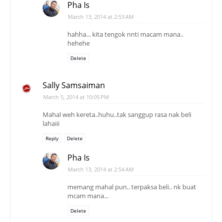
Pha Is
March 13, 2014 at 2:53 AM
hahha... kita tengok nnti macam mana..
hehehe
Delete
Sally Samsaiman
March 5, 2014 at 10:05 PM
Mahal weh kereta..huhu..tak sanggup rasa nak beli
lahaiii
Reply
Delete
Pha Is
March 13, 2014 at 2:54 AM
memang mahal pun.. terpaksa beli.. nk buat
mcam mana...
Delete