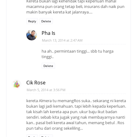
Kereta bukan lagi kehendak tapi keperluan mahal
macamna pun orang tetap beli, insurans dah naik pun
makin banyak kereta kat jalanraya....
Reply
Delete
Pha Is
March 13, 2014 at 2:47 AM
ha ah.. permintaan tinggi... sbb tu harga
tinggi..
Delete
Cik Rose
March 5, 2014 at 3:56 PM
kereta Almera tu memangRos suka.. sekarang ni kereta
bukan lagi jadi kemahuan. tapi lebih kepada keperluan.
tak kisah lah kereta apa pun. ukur baju ikut badan
sendiri. sebab kita jugak yang nak membayarnya nanti
kan.. pasal beli kereta awal tahun, memang betul . Ros
pun tahu dari orang sekeliling...