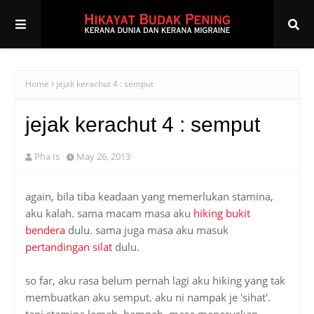
Home
jejak kerachut 4 : semput
jejak kerachut 4 : semput
Pha Is
May 26, 2013
again, bila tiba keadaan yang memerlukan stamina,
aku kalah. sama macam masa aku
hiking bukit
bendera
dulu. sama juga masa aku masuk
pertandingan silat
dulu.
so far, aku rasa belum pernah lagi aku hiking yang tak
membuatkan aku semput. aku ni nampak je 'sihat'.
tapi stamina lemah. hampeh. masa meneruskan