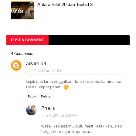
Antara Sifat 20 dan Tauhid 3
POST A COMMENT
4 Comments
aizamia3
June 7, 2013 at 1:34 PM
sejak dah lama tinggalkan dunia lasak ni, stamina pun
takde.. cepat penat..
Reply
Delete
Pha Is
June 7, 2013 at 3:35 PM
waaa.. kak aizami3 dulu mesti lasak kan.. siap
bergambar ngan impereza...