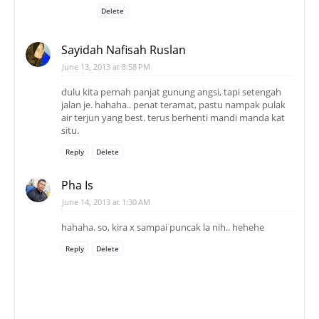
Delete
Sayidah Nafisah Ruslan
June 13, 2013 at 8:58 PM
dulu kita pernah panjat gunung angsi, tapi setengah
jalan je. hahaha.. penat teramat, pastu nampak pulak
air terjun yang best. terus berhenti mandi manda kat
situ.
Reply
Delete
Pha Is
June 14, 2013 at 1:30 AM
hahaha. so, kira x sampai puncak la nih.. hehehe
Reply
Delete