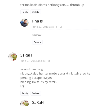
terima kasih diatas perkongsian...... thumb up~~
Reply
Delete
Pha Is
June 27, 2013 at 8:18 PM
sama2...
Delete
SaRaH
June 27, 2013 at 8:33 PM
salam tuan blog,
nk tny,,kalau hantar moto guna ktmb ...dr arau ke
penang berape TM ye?
bleh bg link x utk sy refer..
tQ
Reply
Delete
SaRaH