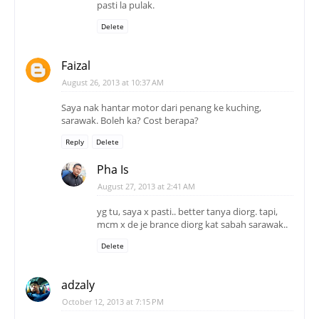
pasti la pulak.
Delete
Faizal
August 26, 2013 at 10:37 AM
Saya nak hantar motor dari penang ke kuching,
sarawak. Boleh ka? Cost berapa?
Reply
Delete
Pha Is
August 27, 2013 at 2:41 AM
yg tu, saya x pasti.. better tanya diorg. tapi,
mcm x de je brance diorg kat sabah sarawak..
Delete
adzaly
October 12, 2013 at 7:15 PM