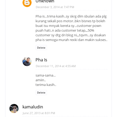
Unknown
December 3, 2014 at 7:47 PM
Pha is...trima kasih..sy skrg dlm sbulan ada plg
kurang sekali pos motor..bkn bisnes tp boleh
buat isu mnyak kereta sy...customer pown
puah hati..n ada customer tetap,,,50%
customer sy dtg dri blog ni,,,tqvm...sy doakan
pha is semoga murah rexki dan makin sukses..
Delete
Pha Is
December 11, 2014 at 4:55 AM
sama-sama...
amiin..
terima kasih..
Delete
kamaludin
June 27, 2013 at 8:01 PM