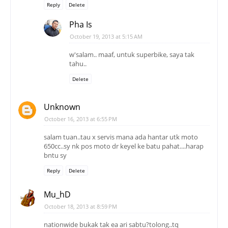
Reply
Delete
Pha Is
October 19, 2013 at 5:15 AM
w'salam.. maaf, untuk superbike, saya tak
tahu..
Delete
Unknown
October 16, 2013 at 6:55 PM
salam tuan..tau x servis mana ada hantar utk moto
650cc..sy nk pos moto dr keyel ke batu pahat....harap
bntu sy
Reply
Delete
Mu_hD
October 18, 2013 at 8:59 PM
nationwide bukak tak ea ari sabtu?tolong..tq