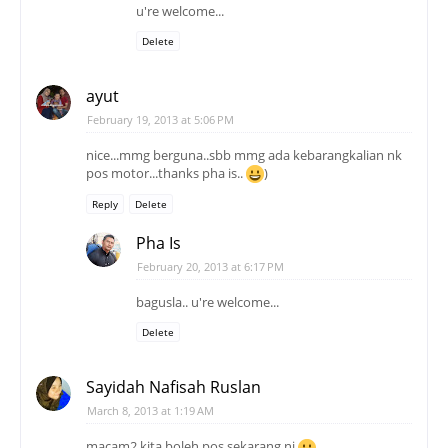
u're welcome...
Delete
ayut
February 19, 2013 at 5:06 PM
nice...mmg berguna..sbb mmg ada kebarangkalian nk
pos motor...thanks pha is..
)
Reply
Delete
Pha Is
February 20, 2013 at 6:17 PM
bagusla.. u're welcome...
Delete
Sayidah Nafisah Ruslan
March 8, 2013 at 1:19 AM
macam2 kita boleh pos sekarang ni