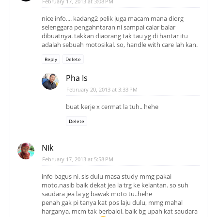
February 17, 2013 at 3:08 PM
nice info.... kadang2 pelik juga macam mana diorg
selenggara pengahntaran ni sampai calar balar
dibuatnya. takkan diaorang tak tau yg di hantar itu
adalah sebuah motosikal. so, handle with care lah kan.
Reply
Delete
Pha Is
February 20, 2013 at 3:33 PM
buat kerje x cermat la tuh.. hehe
Delete
Nik
February 17, 2013 at 5:58 PM
info bagus ni. sis dulu masa study mmg pakai
moto.nasib baik dekat jea la trg ke kelantan. so suh
saudara jea la yg bawak moto tu..hehe
penah gak pi tanya kat pos laju dulu, mmg mahal
harganya. mcm tak berbaloi. baik bg upah kat saudara