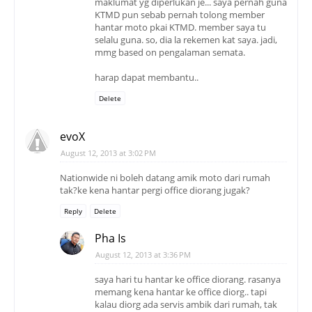
maklumat yg diperlukan je... saya pernah guna
KTMD pun sebab pernah tolong member
hantar moto pkai KTMD. member saya tu
selalu guna. so, dia la rekemen kat saya. jadi,
mmg based on pengalaman semata.
harap dapat membantu..
Delete
evoX
August 12, 2013 at 3:02 PM
Nationwide ni boleh datang amik moto dari rumah
tak?ke kena hantar pergi office diorang jugak?
Reply
Delete
Pha Is
August 12, 2013 at 3:36 PM
saya hari tu hantar ke office diorang. rasanya
memang kena hantar ke office diorg.. tapi
kalau diorg ada servis ambik dari rumah, tak