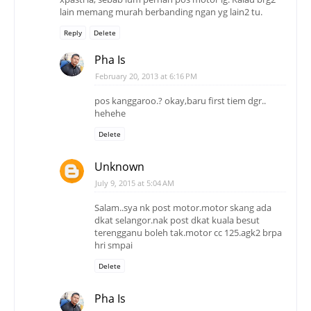
lain memang murah berbanding ngan yg lain2 tu.
Reply
Delete
Pha Is
February 20, 2013 at 6:16 PM
pos kanggaroo.? okay,baru first tiem dgr..
hehehe
Delete
Unknown
July 9, 2015 at 5:04 AM
Salam..sya nk post motor.motor skang ada
dkat selangor.nak post dkat kuala besut
terengganu boleh tak.motor cc 125.agk2 brpa
hri smpai
Delete
Pha Is