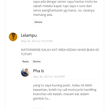
saya ada dengar senior saya hantar moto ke
sabah melalui kapal. tapi saya x sure dari
servis penghantaran yg mana.. so, rasanya
memang ada.
Delete
Lelampu
May 30, 2013 at 10:27 PM
NATIONWIDE KALAU KAT AREA KEDAH AHAD BUKA KE
TUTUP?
Reply
Delete
Pha Is
May 30, 2013 at 10:53 PM
yang tu saya kurang pasti.. kalau nk lebih
kepastian, boleh try call motocycle handling
branches utk kedah, macam kat dalam
gambar tu...