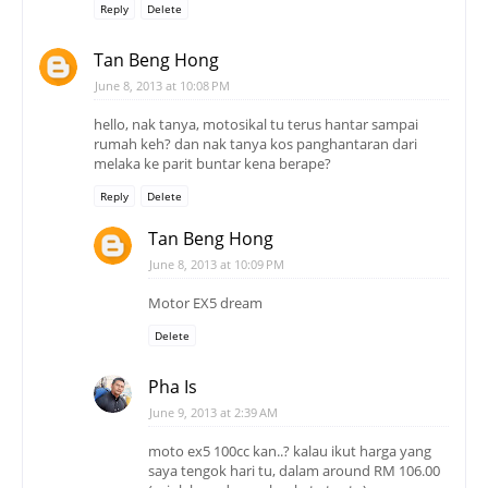
Reply
Delete
Tan Beng Hong
June 8, 2013 at 10:08 PM
hello, nak tanya, motosikal tu terus hantar sampai
rumah keh? dan nak tanya kos panghantaran dari
melaka ke parit buntar kena berape?
Reply
Delete
Tan Beng Hong
June 8, 2013 at 10:09 PM
Motor EX5 dream
Delete
Pha Is
June 9, 2013 at 2:39 AM
moto ex5 100cc kan..? kalau ikut harga yang
saya tengok hari tu, dalam around RM 106.00