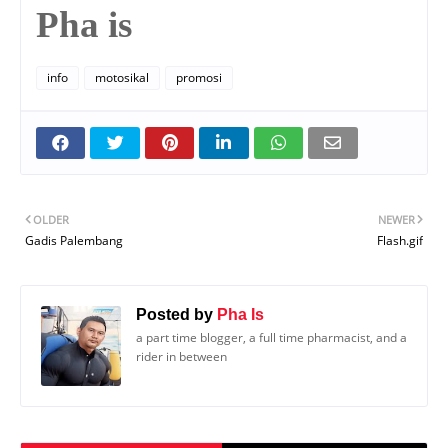
Pha is
info
motosikal
promosi
OLDER
NEWER
Gadis Palembang
Flash.gif
Posted by
Pha Is
a part time blogger, a full time pharmacist, and a
rider in between