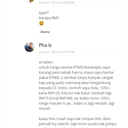
June 27, 2013 at 8:34 PM
typo*
berapa RM?
Delete
Pha Is
June 27, 2013 at 8:51 PM
w'salam.
untuk harga servise KTMD (keretapi), saya
kurang pasti sebab hari tu masa saya hantar
pakai KTMD, x sembat tanya banyak sangat.
tapi yang pasti, memang akan bergantung
kepada CC moto. contoh saya dulu, 125cc,
kena RM125. KALAU nak balut, tambah lagi
RM15 (total RM140). so, kalau moto 125cc,
range macam tu je... kalau cc lagi rendah, lagi
murah.
kalau link, maaf, saya tak simpan link. dulu
pernah try search, tapi mcm susah nak jumpa