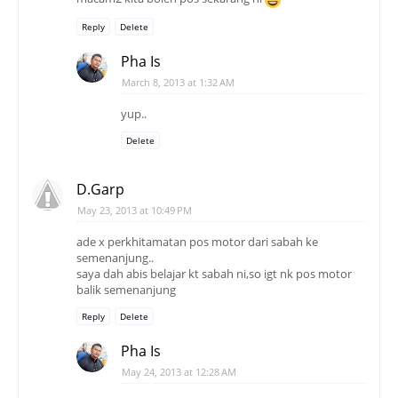
Reply
Delete
Pha Is
March 8, 2013 at 1:32 AM
yup..
Delete
D.Garp
May 23, 2013 at 10:49 PM
ade x perkhitamatan pos motor dari sabah ke
semenanjung..
saya dah abis belajar kt sabah ni,so igt nk pos motor
balik semenanjung
Reply
Delete
Pha Is
May 24, 2013 at 12:28 AM