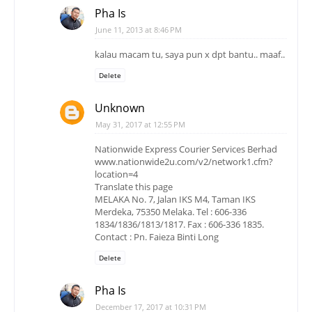
Pha Is
June 11, 2013 at 8:46 PM
kalau macam tu, saya pun x dpt bantu.. maaf..
Delete
Unknown
May 31, 2017 at 12:55 PM
Nationwide Express Courier Services Berhad
www.nationwide2u.com/v2/network1.cfm?
location=4
Translate this page
MELAKA No. 7, Jalan IKS M4, Taman IKS
Merdeka, 75350 Melaka. Tel : 606-336
1834/1836/1813/1817. Fax : 606-336 1835.
Contact : Pn. Faieza Binti Long
Delete
Pha Is
December 17, 2017 at 10:31 PM