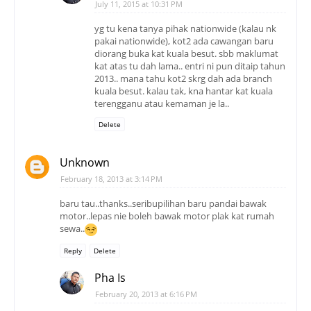
July 11, 2015 at 10:31 PM
yg tu kena tanya pihak nationwide (kalau nk
pakai nationwide), kot2 ada cawangan baru
diorang buka kat kuala besut. sbb maklumat
kat atas tu dah lama.. entri ni pun ditaip tahun
2013.. mana tahu kot2 skrg dah ada branch
kuala besut. kalau tak, kna hantar kat kuala
terengganu atau kemaman je la..
Delete
Unknown
February 18, 2013 at 3:14 PM
baru tau..thanks..seribupilihan baru pandai bawak
motor..lepas nie boleh bawak motor plak kat rumah
sewa..
Reply
Delete
Pha Is
February 20, 2013 at 6:16 PM