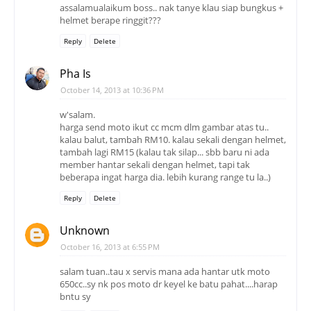
assalamualaikum boss.. nak tanye klau siap bungkus +
helmet berape ringgit???
Reply
Delete
Pha Is
October 14, 2013 at 10:36 PM
w'salam.
harga send moto ikut cc mcm dlm gambar atas tu..
kalau balut, tambah RM10. kalau sekali dengan helmet,
tambah lagi RM15 (kalau tak silap... sbb baru ni ada
member hantar sekali dengan helmet, tapi tak
beberapa ingat harga dia. lebih kurang range tu la..)
Reply
Delete
Unknown
October 16, 2013 at 6:55 PM
salam tuan..tau x servis mana ada hantar utk moto
650cc..sy nk pos moto dr keyel ke batu pahat....harap
bntu sy