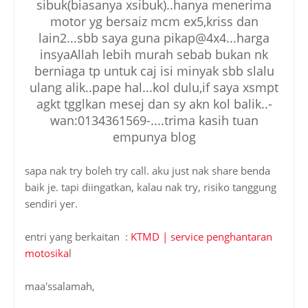
sibuk(biasanya xsibuk)..hanya menerima
motor yg bersaiz mcm ex5,kriss dan
lain2...sbb saya guna pikap@4x4...harga
insyaAllah lebih murah sebab bukan nk
berniaga tp untuk caj isi minyak sbb slalu
ulang alik..pape hal...kol dulu,if saya xsmpt
agkt tgglkan mesej dan sy akn kol balik..-
wan:0134361569-....trima kasih tuan
empunya blog
sapa nak try boleh try call. aku just nak share benda
baik je. tapi diingatkan, kalau nak try, risiko tanggung
sendiri yer.
entri yang berkaitan :
KTMD | service penghantaran
motosika
l
maa'ssalamah,