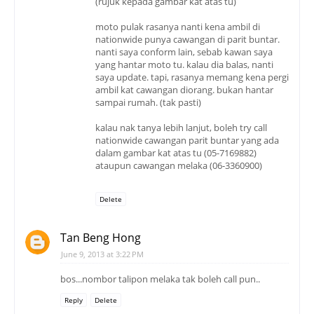
(rujuk kepada gambar kat atas tu)
moto pulak rasanya nanti kena ambil di
nationwide punya cawangan di parit buntar.
nanti saya conform lain, sebab kawan saya
yang hantar moto tu. kalau dia balas, nanti
saya update. tapi, rasanya memang kena pergi
ambil kat cawangan diorang. bukan hantar
sampai rumah. (tak pasti)
kalau nak tanya lebih lanjut, boleh try call
nationwide cawangan parit buntar yang ada
dalam gambar kat atas tu (05-7169882)
ataupun cawangan melaka (06-3360900)
Delete
Tan Beng Hong
June 9, 2013 at 3:22 PM
bos...nombor talipon melaka tak boleh call pun..
Reply
Delete