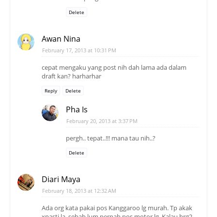
Delete
Awan Nina
February 17, 2013 at 10:31 PM
cepat mengaku yang post nih dah lama ada dalam
draft kan? harharhar
Reply
Delete
Pha Is
February 20, 2013 at 3:37 PM
pergh.. tepat..!!! mana tau nih..?
Delete
Diari Maya
February 18, 2013 at 12:32 AM
Ada org kata pakai pos Kanggaroo lg murah. Tp akak
xpasti la, sebab lum pernah pos motor lg. Kalau brg2