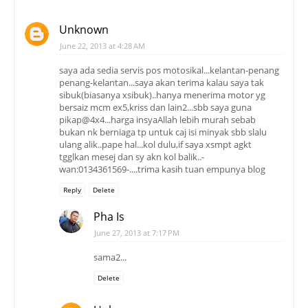
Unknown
June 22, 2013 at 4:28 AM
saya ada sedia servis pos motosikal...kelantan-penang
penang-kelantan...saya akan terima kalau saya tak
sibuk(biasanya xsibuk)..hanya menerima motor yg
bersaiz mcm ex5,kriss dan lain2...sbb saya guna
pikap@4x4...harga insyaAllah lebih murah sebab
bukan nk berniaga tp untuk caj isi minyak sbb slalu
ulang alik..pape hal...kol dulu,if saya xsmpt agkt
tgglkan mesej dan sy akn kol balik..-
wan:0134361569-....trima kasih tuan empunya blog
Reply
Delete
Pha Is
June 27, 2013 at 7:17 PM
sama2...
Delete