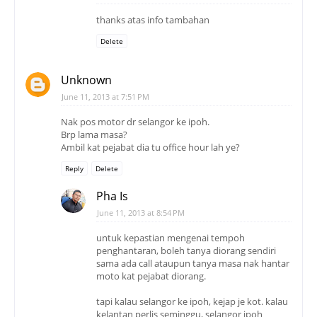
thanks atas info tambahan
Delete
Unknown
June 11, 2013 at 7:51 PM
Nak pos motor dr selangor ke ipoh.
Brp lama masa?
Ambil kat pejabat dia tu office hour lah ye?
Reply
Delete
Pha Is
June 11, 2013 at 8:54 PM
untuk kepastian mengenai tempoh
penghantaran, boleh tanya diorang sendiri
sama ada call ataupun tanya masa nak hantar
moto kat pejabat diorang.
tapi kalau selangor ke ipoh, kejap je kot. kalau
kelantan perlis seminggu, selangor ipoh