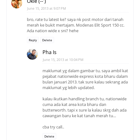
Okie (--')
June 15, 2013 at 9:07 PM
bro, rate tu latest ke? saya nk post motor dari tanah
merah ke bukit mertajam. Modenas Elit Sport 150 cc.
Ada nation wide x sni? hehe
Reply
Delete
Pha Is
June 15, 2013 at 10:04 PM
maklumat yg dalam gambar tu, saya ambil kat
pejabat nationwide express kota bharu dalam
bulan januari 2013. tak sure kalau sekrang ada
maklumat yg lebih updated.
kalau ikutkan handling branch tu, nationwide
cuma ada kat area kota bharu dan
butterworth. tapi x sure la kalau skrg dah ada
cawangan baru ke kat tanah merah tu...
cba try call..
Delete