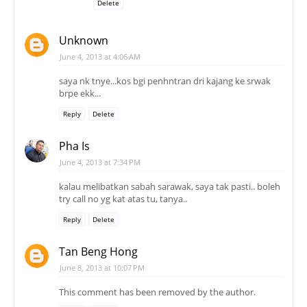
Delete
Unknown
June 4, 2013 at 4:06 AM
saya nk tnye...kos bgi penhntran dri kajang ke srwak
brpe ekk...
Reply
Delete
Pha Is
June 4, 2013 at 7:34 PM
kalau melibatkan sabah sarawak, saya tak pasti.. boleh
try call no yg kat atas tu, tanya..
Reply
Delete
Tan Beng Hong
June 8, 2013 at 10:07 PM
This comment has been removed by the author.