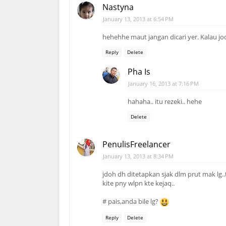
Nastyna
January 13, 2013 at 6:54 PM
hehehhe maut jangan dicari yer. Kalau j
Reply
Delete
Pha Is
January 16, 2013 at 7:16 PM
hahaha.. itu rezeki.. hehe
Delete
PenulisFreelancer
January 13, 2013 at 8:34 PM
jdoh dh ditetapkan sjak dlm prut mak lg..
kite pny wlpn kte kejaq..
# pais,anda bile lg?
Reply
Delete