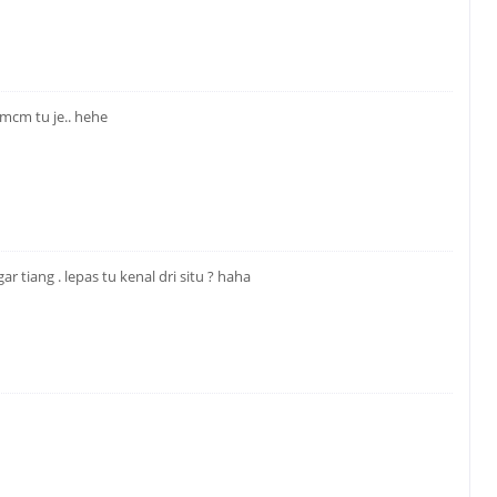
 mcm tu je.. hehe
 tiang . lepas tu kenal dri situ ? haha