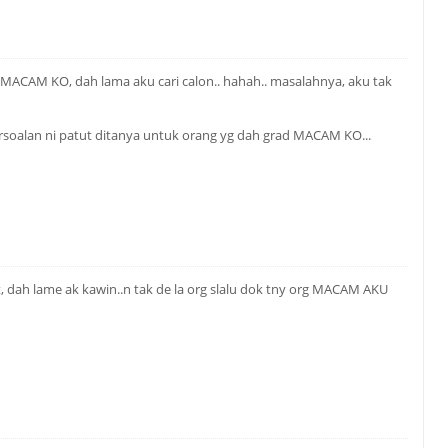
 MACAM KO, dah lama aku cari calon.. hahah.. masalahnya, aku tak
ersoalan ni patut ditanya untuk orang yg dah grad MACAM KO...
, dah lame ak kawin..n tak de la org slalu dok tny org MACAM AKU