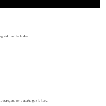
rgolek best la. Haha.
..berangan..kena usaha gak la kan..