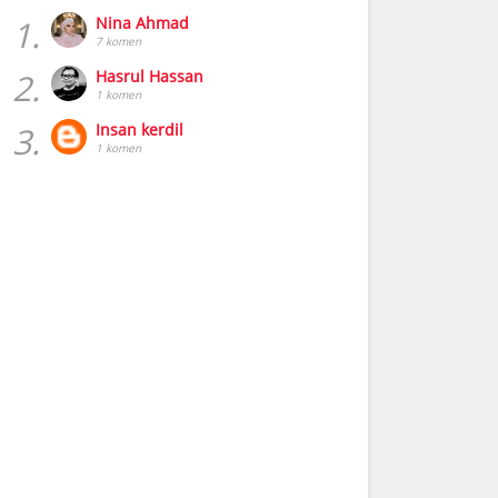
1.
Nina Ahmad
7 komen
2.
Hasrul Hassan
1 komen
3.
Insan kerdil
1 komen