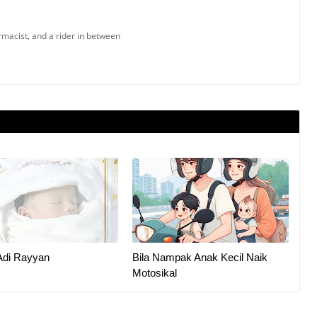
armacist, and a rider in between
Adi Rayyan
Bila Nampak Anak Kecil Naik
Motosikal