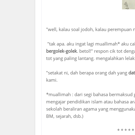
"well, kalau soal jodoh, kalau perempuan ni
"tak apa. aku ingat lagi muallimah* aku cak
bergolek-golek
. betol!" respon cik tot de
tot yang paling lantang. mengalahkan lelak
"setakat ni, dah berapa orang dah yang
da
kami.
*muallimah : dari segi bahasa bermaksud
mengajar pendidikan islam atau bahasa ara
sekolah beraliran agama yang menggunaka
BM, sejarah, dsb.)
* * * * * 