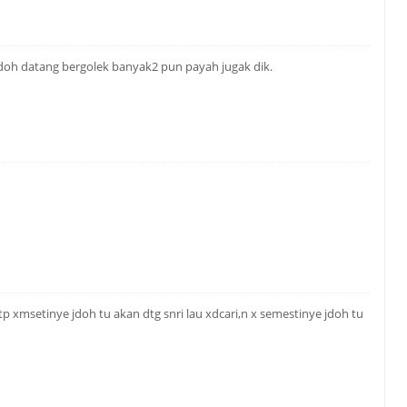
odoh datang bergolek banyak2 pun payah jugak dik.
tp xmsetinye jdoh tu akan dtg snri lau xdcari,n x semestinye jdoh tu