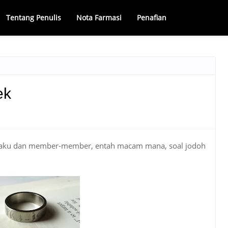
Tentang Penulis
Nota Farmasi
Penafian
ek
a aku dan member-member, entah macam mana, soal jodoh