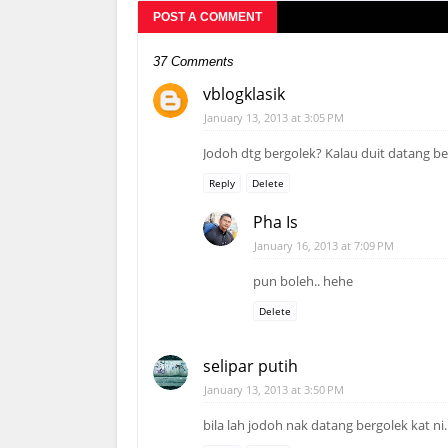
POST A COMMENT
37 Comments
vblogklasik
January 13, 2013 at 3:05 PM
Jodoh dtg bergolek? Kalau duit datang be
Reply
Delete
Pha Is
January 16, 2013 at 7:09 PM
pun boleh.. hehe
Delete
selipar putih
January 13, 2013 at 3:50 PM
bila lah jodoh nak datang bergolek kat ni