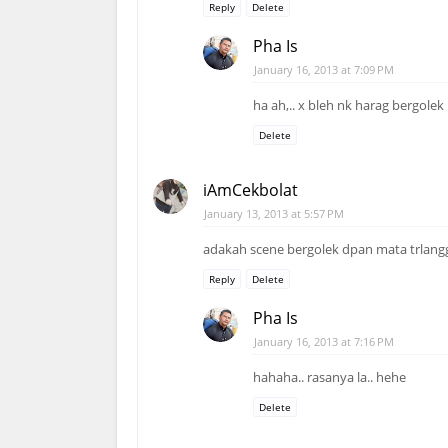
Reply
Delete
Pha Is
January 16, 2013 at 7:09 PM
ha ah,.. x bleh nk harag bergolek
Delete
iAmCekbolat
January 13, 2013 at 5:57 PM
adakah scene bergolek dpan mata trlanggar
Reply
Delete
Pha Is
January 16, 2013 at 7:16 PM
hahaha.. rasanya la.. hehe
Delete