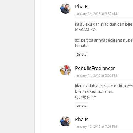
Pha Is
January 14, 2013 at 3:39 AM
kalau aku dah grad dan dah keje
MACAM KO..
so, persoalannya sekarang ni, p
hahaha
Delete
PenulisFreelancer
January 14, 2013 at 2:00 PM
klau ak dah ade calon n ckup wet
bile nak kawin..haha..
ngeng pais~
Delete
Pha Is
January 16, 2013 at 7:01 PM