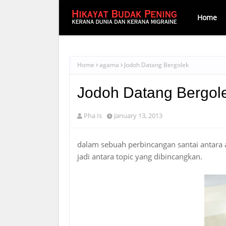
Home
Home
agama
Jodoh Datang Bergolek
Jodoh Datang Bergol
Pha Is
January 13, 2013
dalam sebuah perbincangan santai antar
jadi antara topic yang dibincangkan.