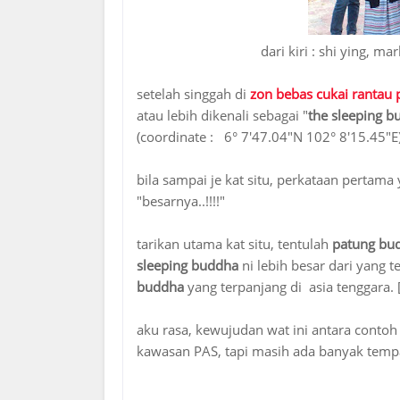
dari kiri : shi ying, m
setelah singgah di
zon bebas cukai rantau 
atau lebih dikenali sebagai "
the sleeping 
(coordinate : 6° 7'47.04"N 102° 8'15.45"E
bila sampai je kat situ, perkataan pertama
"besarnya..!!!!"
tarikan utama kat situ, tentulah
patung bu
sleeping buddha
ni lebih besar dari yang
buddha
yang terpanjang di asia tenggara. 
aku rasa, kewujudan wat ini antara conto
kawasan PAS, tapi masih ada banyak tempat