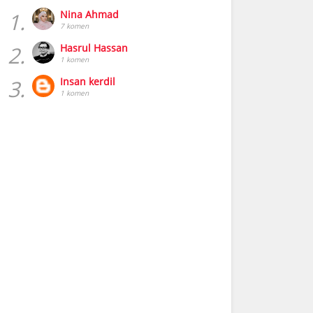
1.
Nina Ahmad
7 komen
2.
Hasrul Hassan
1 komen
3.
Insan kerdil
1 komen