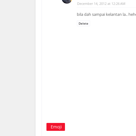
December 14, 2012 at 12:26 AM
bila dah sampai kelantan la.. he
Delete
Emoji