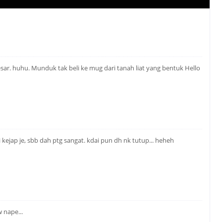
sar. huhu. Munduk tak beli ke mug dari tanah liat yang bentuk Hello
i kejap je, sbb dah ptg sangat. kdai pun dh nk tutup... heheh
 nape...