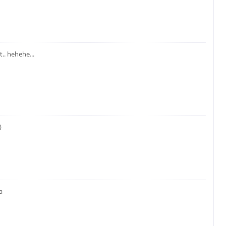
.. hehehe...
)
a