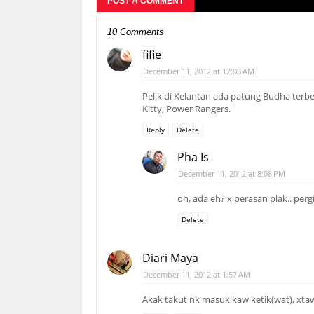
POST A COMMENT
10 Comments
fifie
December 11, 2012 at 12:08 AM
Pelik di Kelantan ada patung Budha terbe
Kitty, Power Rangers.
Reply
Delete
Pha Is
December 11, 2012 at 8:08 PM
oh, ada eh? x perasan plak.. perg
Delete
Diari Maya
December 11, 2012 at 1:57 AM
Akak takut nk masuk kaw ketik(wat), xtaw