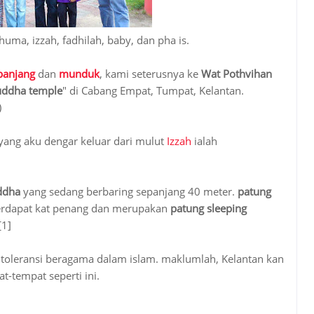
arhuma, izzah, fadhilah, baby, dan pha is.
panjang
dan
munduk
, kami seterusnya ke
Wat Pothvihan
buddha temple
" di Cabang Empat, Tumpat, Kelantan.
)
 yang aku dengar keluar dari mulut
Izzah
ialah
ddha
yang sedang berbaring sepanjang 40 meter.
patung
 terdapat kat penang dan merupakan
patung sleeping
[1]
h toleransi beragama dalam islam. maklumlah, Kelantan kan
-tempat seperti ini.