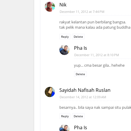
Nik
December 11, 2012 at 7:44 PM
rakyat kelantan pun berbilang bangsa.
tak pelik mana kalau ada patung buddh
Reply
Delete
Pha Is
December 11, 2012 at 8:10 PM
yup... cma besar gila.. hehehe
Delete
Sayidah Nafisah Ruslan
December 14, 2012 at 12:09 AM
besarnya.. bila saya nak sampai situ pul
Reply
Delete
Pha Is