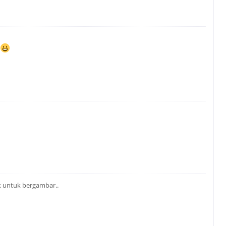
a
ak untuk bergambar..