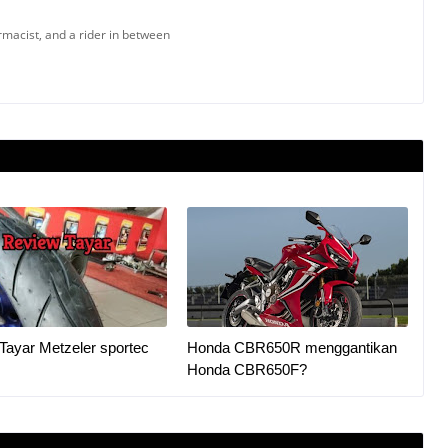
armacist, and a rider in between
Tayar Metzeler sportec
Honda CBR650R menggantikan
Honda CBR650F?