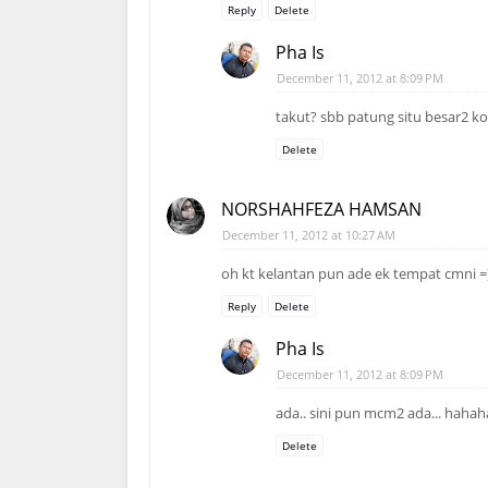
Reply
Delete
Pha Is
December 11, 2012 at 8:09 PM
takut? sbb patung situ besar2 kot
Delete
NORSHAHFEZA HAMSAN
December 11, 2012 at 10:27 AM
oh kt kelantan pun ade ek tempat cmni =
Reply
Delete
Pha Is
December 11, 2012 at 8:09 PM
ada.. sini pun mcm2 ada... hahah
Delete