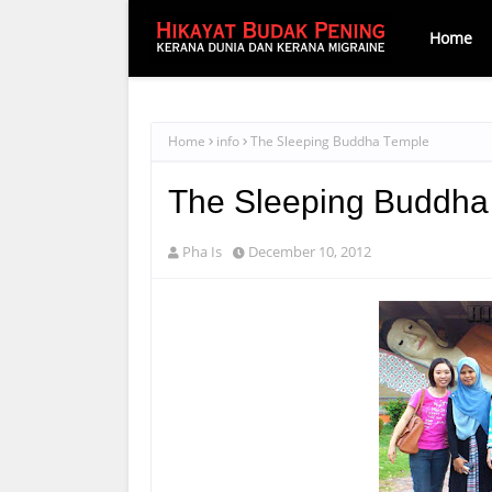
Home
Home
info
The Sleeping Buddha Temple
The Sleeping Buddha
Pha Is
December 10, 2012