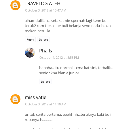
TRAVELOG ATEH
October 3, 2012 at 10:47 AM
alhamdulillah... setakat nie xpernah lagi kene buli
teruk2 cam tue. kene buli belanja senoir ada la. kaki
makan betul la
Reply
Delete
Pha Is
October 4, 2012 at 8:53 PM
hahaha.. itu normal... cma kat sini, terbalik..
senior kna blanja junior...
Delete
miss yatie
October 3, 2012 at 11:10 AM
untuk cerita pertama, eeehhhh...teruknya kaki buli
rupanya haaaaa