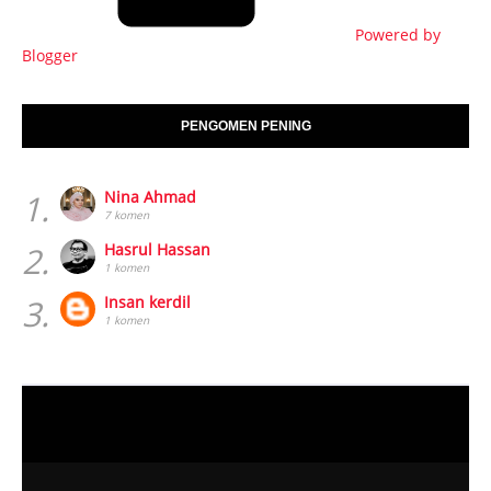
Powered by
Blogger
PENGOMEN PENING
1.
Nina Ahmad
7 komen
2.
Hasrul Hassan
1 komen
3.
Insan kerdil
1 komen