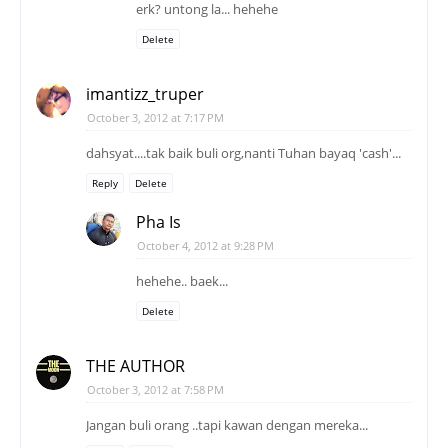
erk? untong la... hehehe
Delete
imantizz_truper
October 3, 2012 at 7:17 PM
dahsyat....tak baik buli org,nanti Tuhan bayaq 'cash'...
Reply
Delete
Pha Is
October 4, 2012 at 9:28 PM
hehehe.. baek...
Delete
THE AUTHOR
October 3, 2012 at 7:58 PM
Jangan buli orang ..tapi kawan dengan mereka...