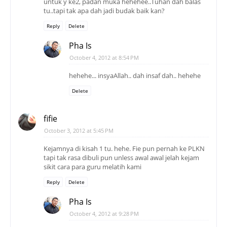
untuk y ke2, padan muka hehehee..Tuhan dah balas
tu..tapi tak apa dah jadi budak baik kan?
Reply
Delete
Pha Is
October 4, 2012 at 8:54 PM
hehehe... insyaAllah.. dah insaf dah.. hehehe
Delete
fifie
October 3, 2012 at 5:45 PM
Kejamnya di kisah 1 tu. hehe. Fie pun pernah ke PLKN
tapi tak rasa dibuli pun unless awal awal jelah kejam
sikit cara para guru melatih kami
Reply
Delete
Pha Is
October 4, 2012 at 9:28 PM