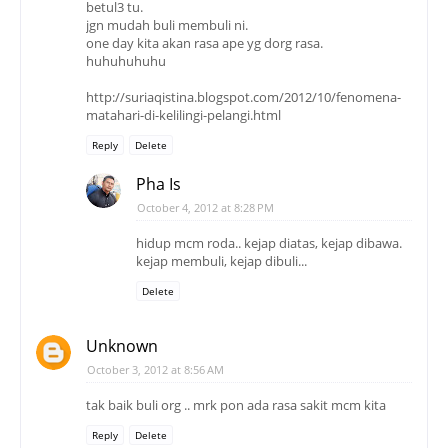
betul3 tu.
jgn mudah buli membuli ni.
one day kita akan rasa ape yg dorg rasa.
huhuhuhuhu
http://suriaqistina.blogspot.com/2012/10/fenomena-
matahari-di-kelilingi-pelangi.html
Reply
Delete
Pha Is
October 4, 2012 at 8:28 PM
hidup mcm roda.. kejap diatas, kejap dibawa.
kejap membuli, kejap dibuli...
Delete
Unknown
October 3, 2012 at 8:56 AM
tak baik buli org .. mrk pon ada rasa sakit mcm kita
Reply
Delete