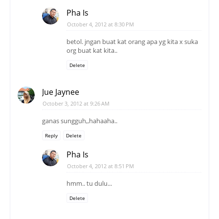
Pha Is
October 4, 2012 at 8:30 PM
betol. jngan buat kat orang apa yg kita x suka
org buat kat kita..
Delete
Jue Jaynee
October 3, 2012 at 9:26 AM
ganas sungguh,,hahaaha..
Reply
Delete
Pha Is
October 4, 2012 at 8:51 PM
hmm.. tu dulu...
Delete