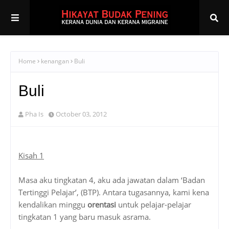
Home
kenangan
Buli
Buli
Pha Is
October 03, 2012
Kisah 1
Masa aku tingkatan 4, aku ada jawatan dalam ‘Badan
Tertinggi Pelajar’, (BTP). Antara tugasannya, kami kena
kendalikan minggu
orentasi
untuk pelajar-pelajar
tingkatan 1 yang baru masuk asrama.