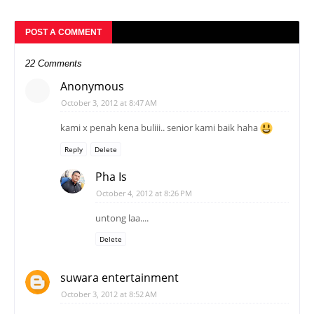
POST A COMMENT
22 Comments
Anonymous
October 3, 2012 at 8:47 AM
kami x penah kena buliii.. senior kami baik haha
Reply
Delete
Pha Is
October 4, 2012 at 8:26 PM
untong laa....
Delete
suwara entertainment
October 3, 2012 at 8:52 AM