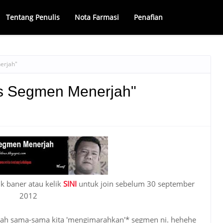
Tentang Penulis
Nota Farmasi
Penafian
erjah"
us Segmen Menerjah"
ik baner atau kelik
SINI
untuk join sebelum 30 september
2012
rilah sama-sama kita 'mengimarahkan'* segmen ni. hehehe