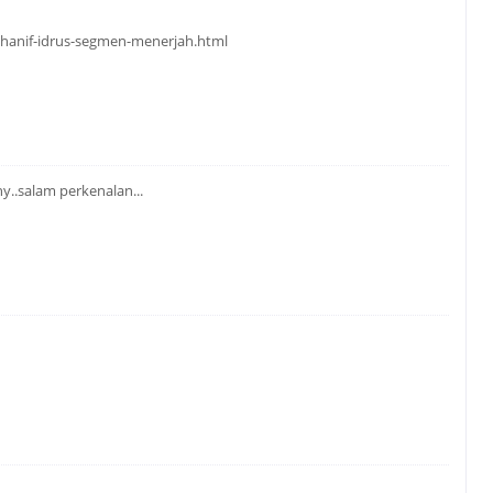
/hanif-idrus-segmen-menerjah.html
y..salam perkenalan...