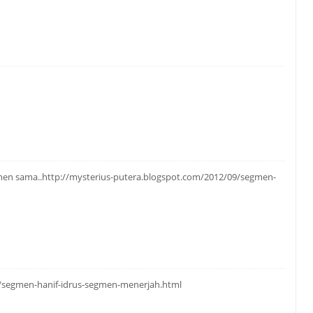
egmen sama..http://mysterius-putera.blogspot.com/2012/09/segmen-
/segmen-hanif-idrus-segmen-menerjah.html