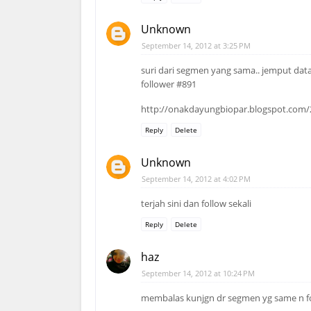
Unknown
September 14, 2012 at 3:25 PM
suri dari segmen yang sama.. jemput data
follower #891
http://onakdayungbiopar.blogspot.com/
Reply
Delete
Unknown
September 14, 2012 at 4:02 PM
terjah sini dan follow sekali
Reply
Delete
haz
September 14, 2012 at 10:24 PM
membalas kunjgn dr segmen yg same n fo