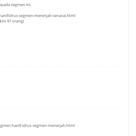
pada segmen ini.
/hanifidrus-segmen-menerjah-senarai.html
kini 97 orang)
segmen-hanif-idrus-segmen-menerjah.html