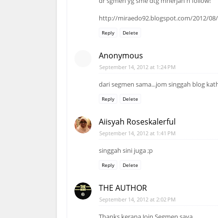
dr sgmen yg sme dtg mnerjah n follow!
http://miraedo92.blogspot.com/2012/08
Reply
Delete
Anonymous
September 14, 2012 at 1:24 PM
dari segmen sama...jom singgah blog kath
Reply
Delete
Aiisyah Roseskalerful
September 14, 2012 at 1:41 PM
singgah sini juga ;p
Reply
Delete
THE AUTHOR
September 14, 2012 at 2:02 PM
Thanks kerana Join Segmen saya.