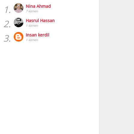
1.
Nina Ahmad
7 komen
2.
Hasrul Hassan
1 komen
3.
Insan kerdil
1 komen