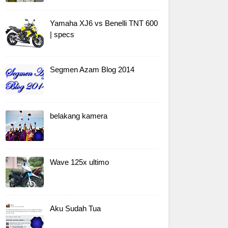
Yamaha XJ6 vs Benelli TNT 600
| specs
Segmen Azam Blog 2014
belakang kamera
Wave 125x ultimo
Aku Sudah Tua