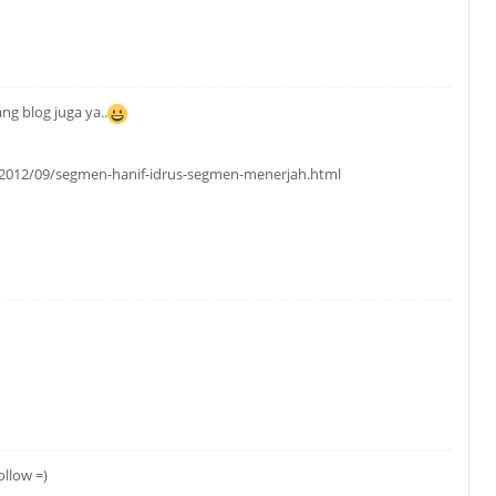
ng blog juga ya..
2012/09/segmen-hanif-idrus-segmen-menerjah.html
llow =)