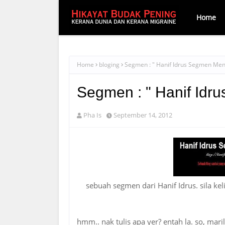
Home
Home
bloging
Segmen : " Hanif Idrus Segmen Men
Segmen : " Hanif Idr
Pha Is
September 14, 2012
sebuah segmen dari Hanif Idrus. sila kel
hmm.. nak tulis apa yer? entah la. so, ma