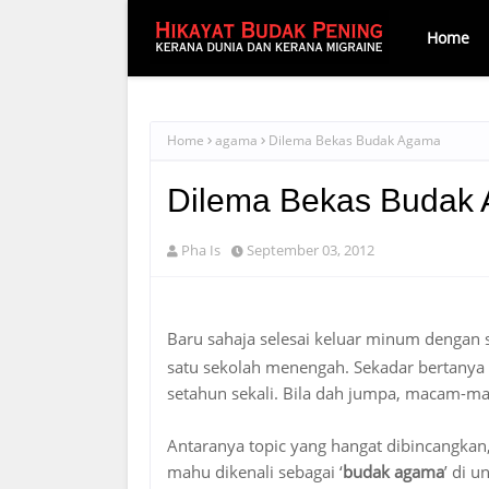
Home
Home
agama
Dilema Bekas Budak Agama
Dilema Bekas Budak
Pha Is
September 03, 2012
Baru sahaja selesai keluar minum dengan
satu sekolah menengah. Sekadar bertany
setahun sekali. Bila dah jumpa, macam-m
Antaranya topic yang hangat dibincangkan
mahu dikenali sebagai ‘
budak agama
’ di 