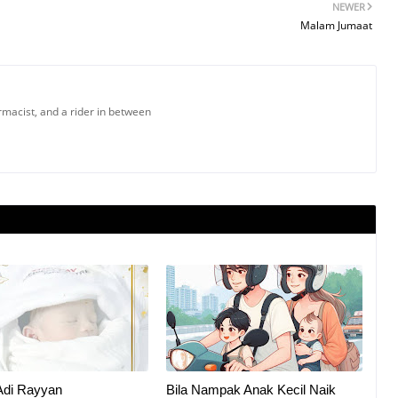
NEWER
Malam Jumaat
armacist, and a rider in between
Adi Rayyan
Bila Nampak Anak Kecil Naik