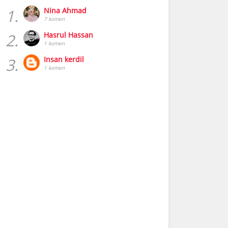
1.
Nina Ahmad
7 komen
2.
Hasrul Hassan
1 komen
3.
Insan kerdil
1 komen