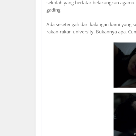
sekolah yang berlatar belakangkan agama.
gading.
Ada sesetengah dari kalangan kami yang se
rakan-rakan university. Bukannya apa, Cu