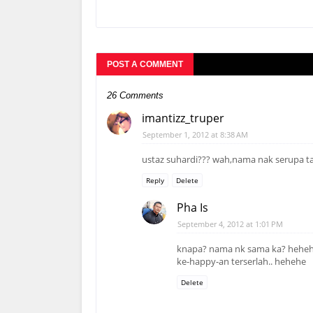
POST A COMMENT
26 Comments
imantizz_truper
September 1, 2012 at 8:38 AM
ustaz suhardi??? wah,nama nak serupa ta
Reply
Delete
Pha Is
September 4, 2012 at 1:01 PM
knapa? nama nk sama ka? hehe
ke-happy-an terserlah.. hehehe
Delete