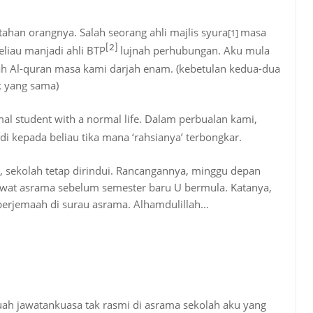
ahan orangnya. Salah seorang ahli majlis syura
masa
[1]
[2]
eliau manjadi ahli BTP
lujnah perhubungan. Aku mula
ah Al-quran masa kami darjah enam. (kebetulan kedua-dua
ok yang sama)
al student with a normal life. Dalam perbualan kami,
di kepada beliau tika mana ‘rahsianya’ terbongkar.
, sekolah tetap dirindui. Rancangannya, minggu depan
awat asrama sebelum semester baru U bermula. Katanya,
berjemaah di surau asrama. Alhamdulillah...
ebuah jawatankuasa tak rasmi di asrama sekolah aku yang