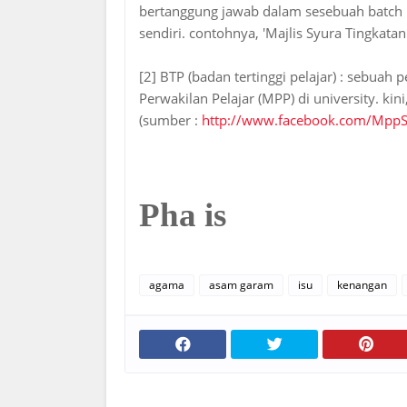
bertanggung jawab dalam sesebuah batch di
sendiri. contohnya, 'Majlis Syura Tingkatan
[2] BTP (badan tertinggi pelajar) : sebuah
Perwakilan Pelajar (MPP) di university. ki
(sumber :
http://www.facebook.com/Mpp
Pha is
agama
asam garam
isu
kenangan