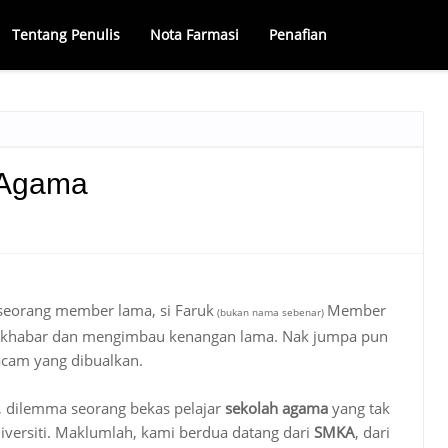
Tentang Penulis
Nota Farmasi
Penafian
 Agama
 seorang member lama, si Faruk
Member
(bukan nama sebenar)
a khabar dan mengimbau kenangan lama. Nak jumpa pun
acam yang dibualkan.
, dilemma seorang bekas pelajar
sekolah agama
yang tak
universiti. Maklumlah, kami berdua datang dari
SMKA
, dari