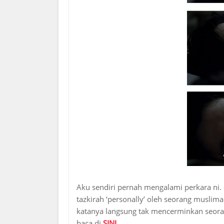
Aku sendiri pernah mengalami perkara ni. 
tazkirah ‘personally’ oleh seorang muslim
katanya langsung tak mencerminkan seora
baca di
SINI
.