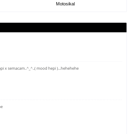
Motosikal
pi x semacam..^_^..( mood hepi )...hehehehe
he