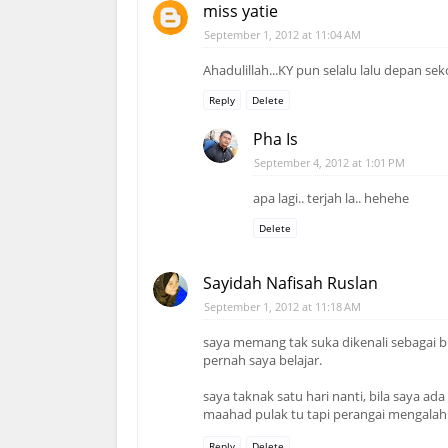
miss yatie
September 1, 2012 at 11:04 AM
Ahadulillah...KY pun selalu lalu depan sek
Reply
Delete
Pha Is
September 4, 2012 at 1:01 PM
apa lagi.. terjah la.. hehehe
Delete
Sayidah Nafisah Ruslan
September 1, 2012 at 11:18 AM
saya memang tak suka dikenali sebagai 
pernah saya belajar.
saya taknak satu hari nanti, bila saya ad
maahad pulak tu tapi perangai mengalahkan
Reply
Delete