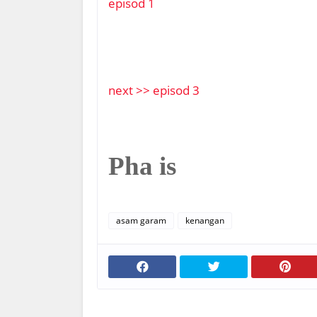
episod 1
next >> episod 3
Pha is
asam garam
kenangan