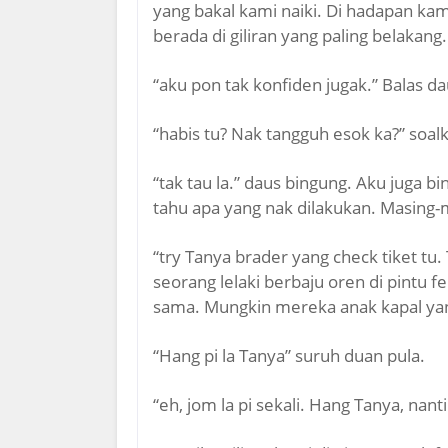
yang bakal kami naiki. Di hadapan ka
berada di giliran yang paling belakang.
“aku pon tak konfiden jugak.” Balas da
“habis tu? Nak tangguh esok ka?” soal
“tak tau la.” daus bingung. Aku juga 
tahu apa yang nak dilakukan. Masing-
“try Tanya brader yang check tiket tu
seorang lelaki berbaju oren di pintu fe
sama. Mungkin mereka anak kapal ya
“Hang pi la Tanya” suruh duan pula.
“eh, jom la pi sekali. Hang Tanya, nant