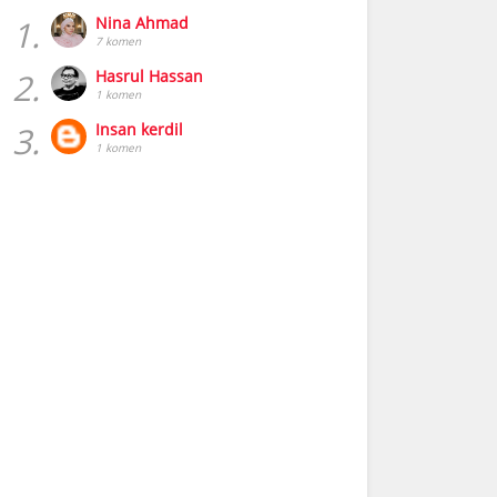
1.
Nina Ahmad
7 komen
2.
Hasrul Hassan
1 komen
3.
Insan kerdil
1 komen