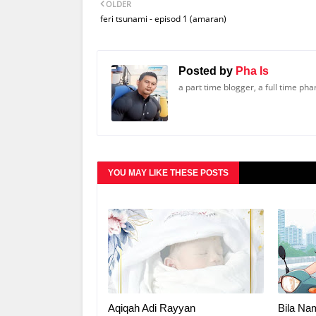
OLDER
feri tsunami - episod 1 (amaran)
Posted by
Pha Is
a part time blogger, a full time ph
YOU MAY LIKE THESE POSTS
Aqiqah Adi Rayyan
Bila Na