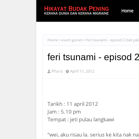
Home
Home
asam garam
feri tsunami - episod 2 (tak yak
feri tsunami - episod 2
Pha Is
April 11, 2012
Tarikh : 11 april 2012
Jam : 5.10 pm
Tempat : jeti pulau langkawi
“wei, aku risau la. serius ke kita nak 