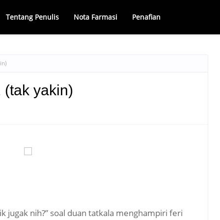
Tentang Penulis
Nota Farmasi
Penafian
in)
 (tak yakin)
naik jugak nih?” soal duan tatkala menghampiri feri