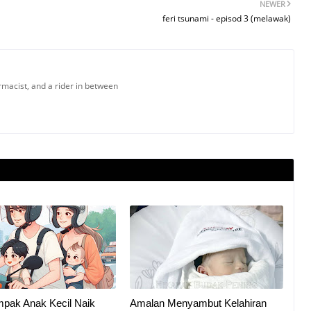
NEWER
feri tsunami - episod 3 (melawak)
armacist, and a rider in between
mpak Anak Kecil Naik
Amalan Menyambut Kelahiran