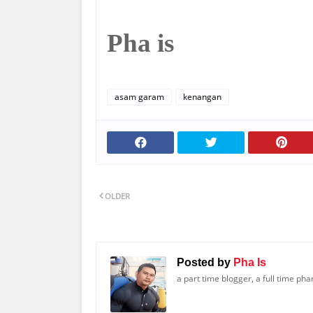
Pha is
asam garam
kenangan
OLDER
Posted by
Pha Is
a part time blogger, a full time ph