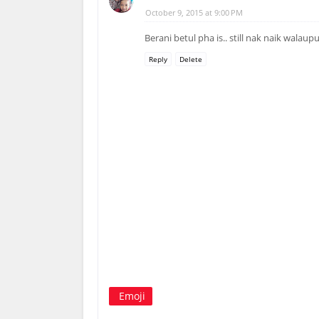
October 9, 2015 at 9:00 PM
Berani betul pha is.. still nak naik walaup
Reply
Delete
Emoji