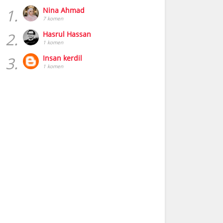
1.
Nina Ahmad
7 komen
2.
Hasrul Hassan
1 komen
3.
Insan kerdil
1 komen