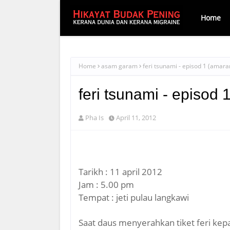
Home
Home
asam garam
feri tsunami - episod 1 (amara
feri tsunami - episod 
Pha Is
April 11, 2012
Tarikh : 11 april 2012
Jam : 5.00 pm
Tempat : jeti pulau langkawi
Saat daus menyerahkan tiket feri kepa