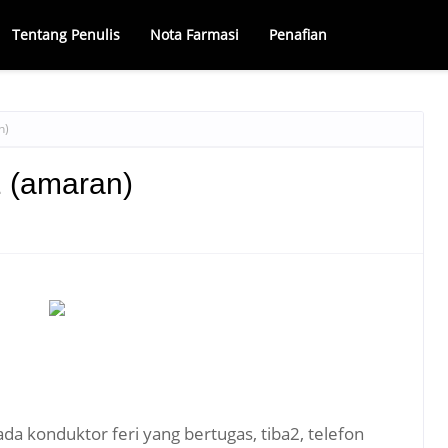
Tentang Penulis
Nota Farmasi
Penafian
n)
1 (amaran)
da konduktor feri yang bertugas, tiba2, telefon