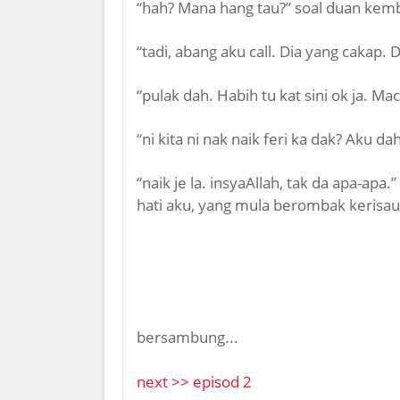
“hah? Mana hang tau?” soal duan kemb
“tadi, abang aku call. Dia yang cakap. 
“pulak dah. Habih tu kat sini ok ja. 
“ni kita ni nak naik feri ka dak? Aku dah
“naik je la. insyaAllah, tak da apa-ap
hati aku, yang mula berombak kerisau
bersambung...
next >> episod 2