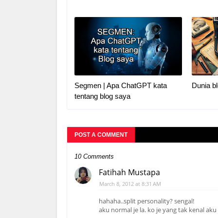
Segmen | Apa ChatGPT kata
Dunia bl
tentang blog saya
POST A COMMENT
10 Comments
Fatihah Mustapa
March 8, 2012 at 8:31 AM
hahaha..split personality? sengal!
aku normal je la. ko je yang tak kenal aku