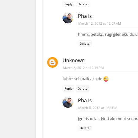
Reply
Delete
Pha Is
March 12, 2012 at 12:07 AM
hmm.. betol2.. rugi giler aku dulu
Delete
Unknown
March 8, 2012 at 12:19 PM
fuhh~ seb baik ak xde
Reply
Delete
Pha Is
March 8, 2012 at 1:35 PM
Jgn risau la... Nnti aku buat sena
Delete