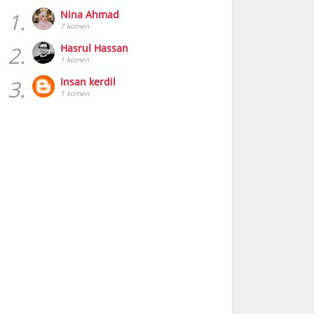
1.
Nina Ahmad
7 komen
2.
Hasrul Hassan
1 komen
3.
Insan kerdil
1 komen