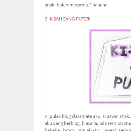
anak. boleh macam tu? hahaha..
2.
KISAH SANG PUTERI
ni pulak blog classmate aku, si azwa ishak
aku yang berblog. biasa la, bila tension s
hehehe.. hmm.. nnti aku try "reveal" semu