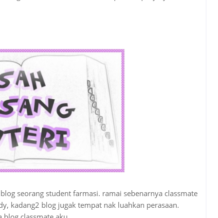
. blog seorang student farmasi. ramai sebenarnya classmate
tudy, kadang2 blog jugak tempat nak luahkan perasaan.
a blog classmate aku.