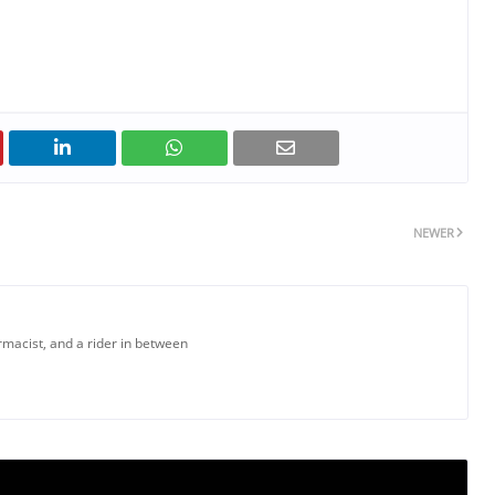
NEWER
armacist, and a rider in between