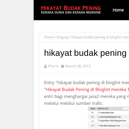
Home
Home
bloging
hikayat budak pening di bloglist me
hikayat budak pening 
Pha Is
March 08, 2012
Entry "hikayat budak pening di bloglist mer
"
Hikayat Budak Pening di Bloglist mereka 
entri bagi menghargai jasa2 mereka yang m
melalui melalui sumber trafic.