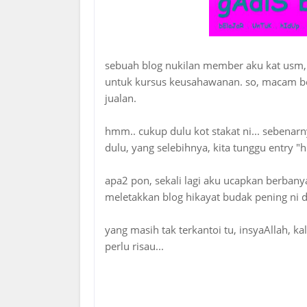
sebuah blog nukilan member aku kat usm, si
untuk kursus keusahawanan. so, macam beka
jualan.
hmm.. cukup dulu kot stakat ni... sebenarny
dulu, yang selebihnya, kita tunggu entry "h
apa2 pon, sekali lagi aku ucapkan berban
meletakkan blog hikayat budak pening ni di
yang masih tak terkantoi tu, insyaAllah, kala
perlu risau...