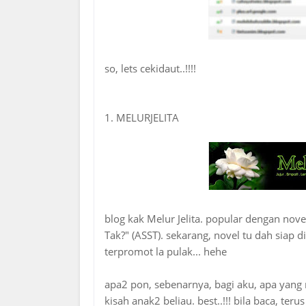
so, lets cekidaut..!!!!
1. MELURJELITA
blog kak Melur Jelita. popular dengan nove
Tak?" (ASST). sekarang, novel tu dah siap 
terpromot la pulak... hehe
apa2 pon, sebenarnya, bagi aku, apa yang m
kisah anak2 beliau. best..!!! bila baca, teru