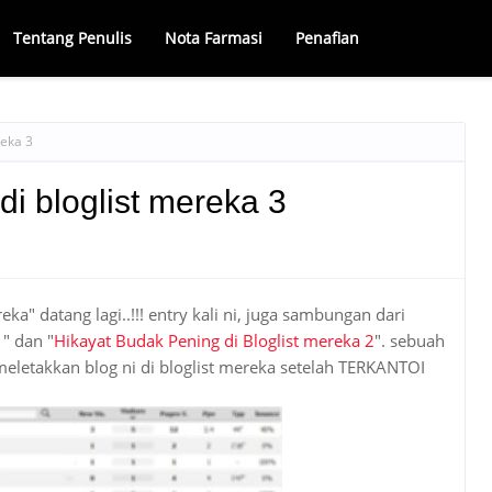
Tentang Penulis
Nota Farmasi
Penafian
reka 3
di bloglist mereka 3
eka" datang lagi..!!! entry kali ni, juga sambungan dari
1
" dan "
Hikayat Budak Pening di Bloglist mereka 2
". sebuah
eletakkan blog ni di bloglist mereka setelah TERKANTOI