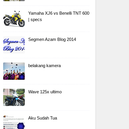
Yamaha XJ6 vs Benelli TNT 600
| specs
Segmen Azam Blog 2014
belakang kamera
Wave 125x ultimo
Aku Sudah Tua