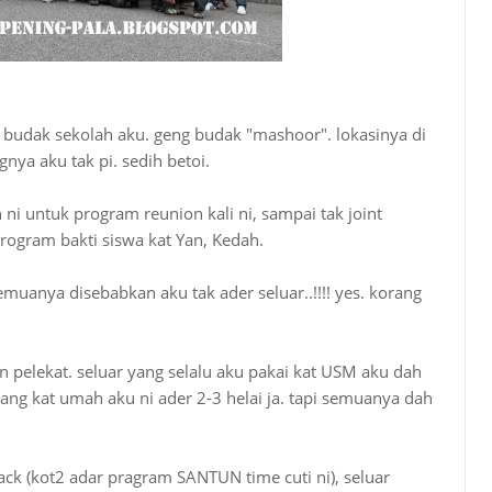
 budak sekolah aku. geng budak "mashoor". lokasinya di
nya aku tak pi. sedih betoi.
ni untuk program reunion kali ni, sampai tak joint
program bakti siswa kat Yan, Kedah.
emuanya disebabkan aku tak ader seluar..!!!! yes. korang
n pelekat. seluar yang selalu aku pakai kat USM aku dah
ang kat umah aku ni ader 2-3 helai ja. tapi semuanya dah
lack (kot2 adar pragram SANTUN time cuti ni), seluar