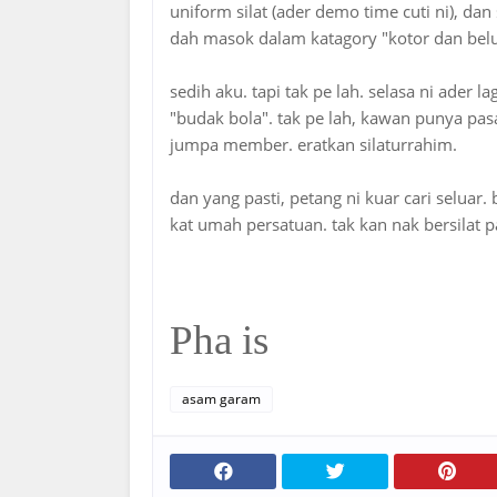
uniform silat (ader demo time cuti ni), da
dah masok dalam katagory "kotor dan bel
sedih aku. tapi tak pe lah. selasa ni ader la
"budak bola". tak pe lah, kawan punya pasa
jumpa member. eratkan silaturrahim.
dan yang pasti, petang ni kuar cari seluar
kat umah persatuan. tak kan nak bersilat p
Pha is
asam garam