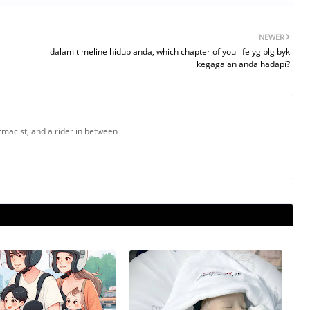
NEWER
dalam timeline hidup anda, which chapter of you life yg plg byk
kegagalan anda hadapi?
armacist, and a rider in between