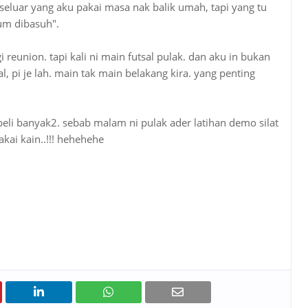
n seluar yang aku pakai masa nak balik umah, tapi yang tu
um dibasuh".
gi reunion. tapi kali ni main futsal pulak. dan aku in bukan
l, pi je lah. main tak main belakang kira. yang penting
. beli banyak2. sebab malam ni pulak ader latihan demo silat
akai kain..!!! hehehehe