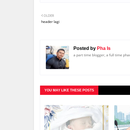
OLDER
header lagi
Posted by
Pha Is
a part time blogger, a full time ph
YOU MAY LIKE THESE POSTS