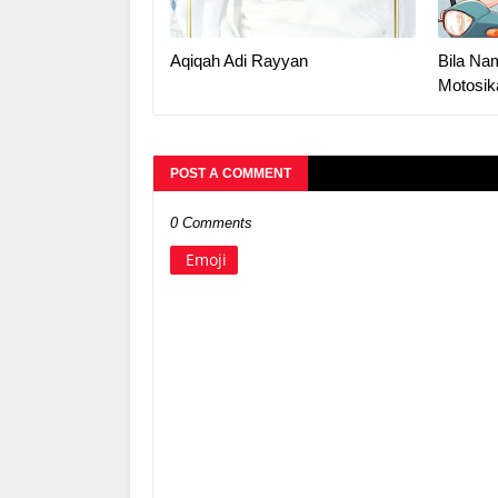
Aqiqah Adi Rayyan
Bila Na
Motosik
POST A COMMENT
0 Comments
Emoji