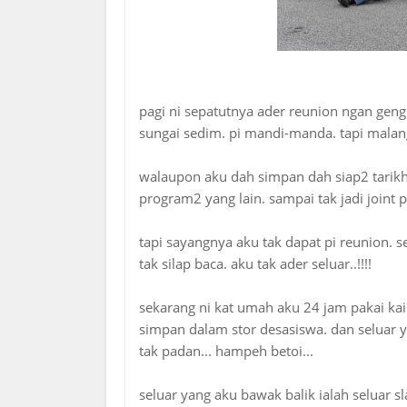
pagi ni sepatutnya ader reunion ngan geng
sungai sedim. pi mandi-manda. tapi malang
walaupon aku dah simpan dah siap2 tarikh 
program2 yang lain. sampai tak jadi joint 
tapi sayangnya aku tak dapat pi reunion. s
tak silap baca. aku tak ader seluar..!!!!
sekarang ni kat umah aku 24 jam pakai kai
simpan dalam stor desasiswa. dan seluar y
tak padan... hampeh betoi...
seluar yang aku bawak balik ialah seluar s