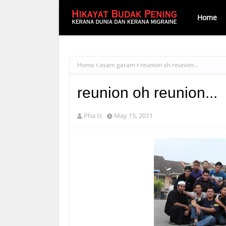
Home
Home
asam garam
reunion oh reunion...
reunion oh reunion...
Pha Is
May 15, 2011