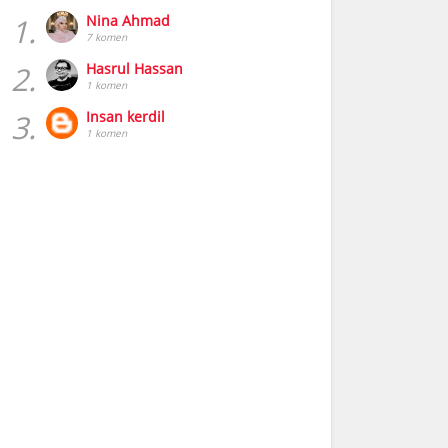
1.
Nina Ahmad
7 komen
2.
Hasrul Hassan
1 komen
3.
Insan kerdil
1 komen