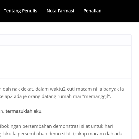
Tentang Penulis
Nota Farmasi
Penafian
n dah nak dekat. dalam waktu2 cuti macam ni la banyak la
kejap2 ada je orang datang rumah mai "memanggil".
n.
termasuklah aku
.
sibok ngan persembahan demonstrasi silat untuk hari
 laku la persembahan demo silat. (cakap macam dah ada