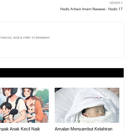
NEWER
Hadis Arbain Imam Nawawi - Hadis 17
armacist, and a rider in between
mpak Anak Kecil Naik
Amalan Menyambut Kelahiran