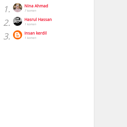
1.
Nina Ahmad
7 komen
2.
Hasrul Hassan
1 komen
3.
Insan kerdil
1 komen