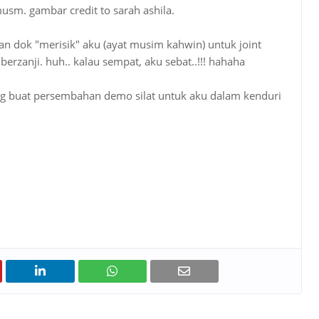
sm. gambar credit to sarah ashila.
n dok "merisik" aku (ayat musim kahwin) untuk joint
zanji. huh.. kalau sempat, aku sebat..!!! hahaha
ang buat persembahan demo silat untuk aku dalam kenduri