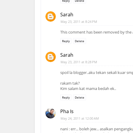
Reply
Delete
Sarah
May 23, 2011 at 8:24 PM
This comment has been removed by the 
Reply
Delete
Sarah
May 23, 2011 at 8:28 PM
spoil la blogger..aku tekan sekali kuar sm
rakam tak?
Kim salam kat mama bedah ek..
Reply
Delete
Pha Is
May 24, 2011 at 12:00 AM
nani : err... boleh jew... asalkan pengang