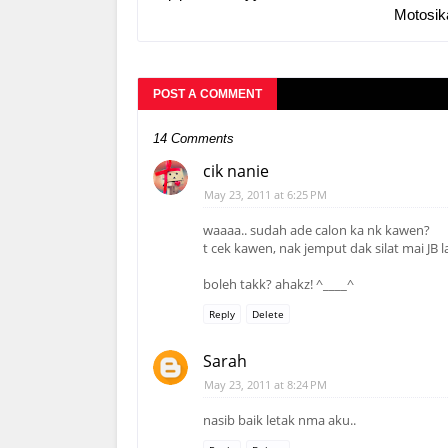
Motosik
POST A COMMENT
14 Comments
cik nanie
May 23, 2011 at 6:25 PM
waaaa.. sudah ade calon ka nk kawen?
t cek kawen, nak jemput dak silat mai JB l
boleh takk? ahakz! ^____^
Reply
Delete
Sarah
May 23, 2011 at 8:24 PM
nasib baik letak nma aku..