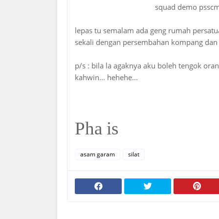
squad demo psscmu
lepas tu semalam ada geng rumah persatua
sekali dengan persembahan kompang dan ber
p/s : bila la agaknya aku boleh tengok or
kahwin... hehehe...
Pha is
asam garam
silat