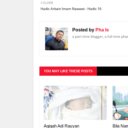
OLDER
Hadis Arbain Imam Nawawi - Hadis 16
Posted by
Pha Is
a part time blogger, a full time ph
YOU MAY LIKE THESE POSTS
Aqiqah Adi Rayyan
Bila Na