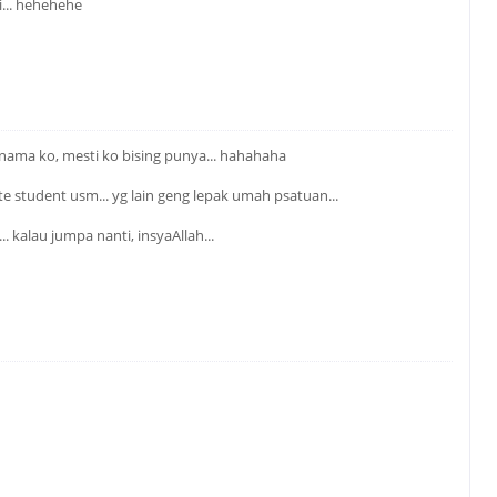
i... hehehehe
h nama ko, mesti ko bising punya... hahahaha
e student usm... yg lain geng lepak umah psatuan...
. kalau jumpa nanti, insyaAllah...