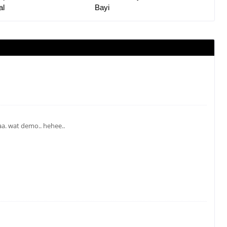
al
Bayi
aa. wat demo.. hehee..