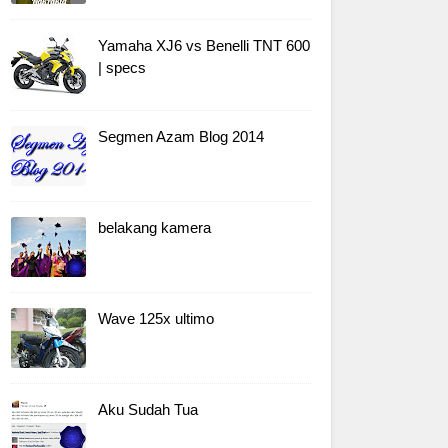
Yamaha XJ6 vs Benelli TNT 600
| specs
Segmen Azam Blog 2014
belakang kamera
Wave 125x ultimo
Aku Sudah Tua