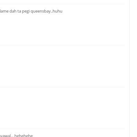
i..lame dah ta pegi queensbay..huhu
syawal... hehehehe