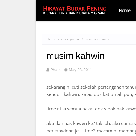
Home
Home
asam garam
musim kahwin
musim kahwin
Pha Is
May 23, 2011
sekarang ni cuti sekolah pertengahan tahu
kenduri kahwin. kalau dok kat umah pon, 
time ni la semua pakat dok sibok nak kawe
aku dah nak kawen ke? tak lah. aku cuma 
perkahwinan je... time2 macam ni memang