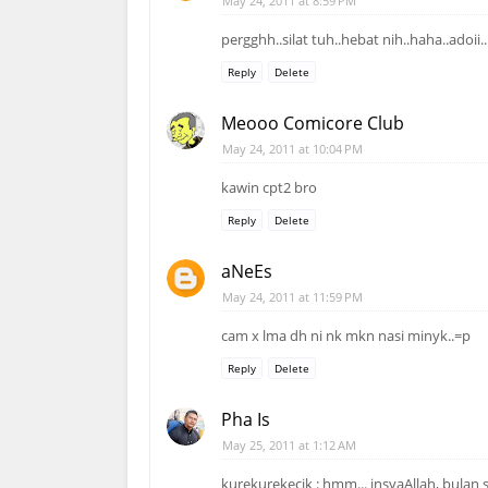
May 24, 2011 at 8:59 PM
pergghh..silat tuh..hebat nih..haha..adoi
Reply
Delete
Meooo Comicore Club
May 24, 2011 at 10:04 PM
kawin cpt2 bro
Reply
Delete
aNeEs
May 24, 2011 at 11:59 PM
cam x lma dh ni nk mkn nasi minyk..=p
Reply
Delete
Pha Is
May 25, 2011 at 1:12 AM
kurekurekecik : hmm... insyaAllah, bulan 