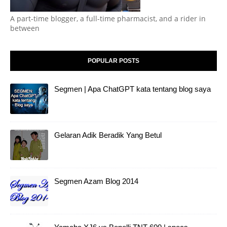
A part-time blogger, a full-time pharmacist, and a rider in
between
POPULAR POSTS
Segmen | Apa ChatGPT kata tentang blog saya
Gelaran Adik Beradik Yang Betul
Segmen Azam Blog 2014