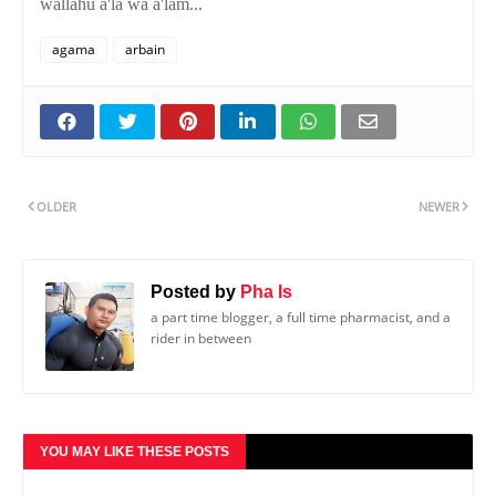
wallahu a'la wa a'lam...
agama
arbain
OLDER
NEWER
Posted by
Pha Is
a part time blogger, a full time pharmacist, and a
rider in between
YOU MAY LIKE THESE POSTS