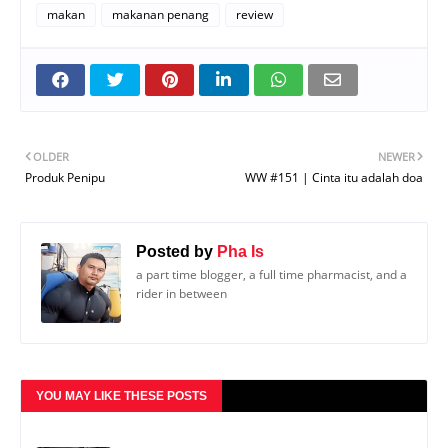
makan
makanan penang
review
OLDER
NEWER
Produk Penipu
WW #151 | Cinta itu adalah doa
Posted by
Pha Is
a part time blogger, a full time pharmacist, and a
rider in between
YOU MAY LIKE THESE POSTS