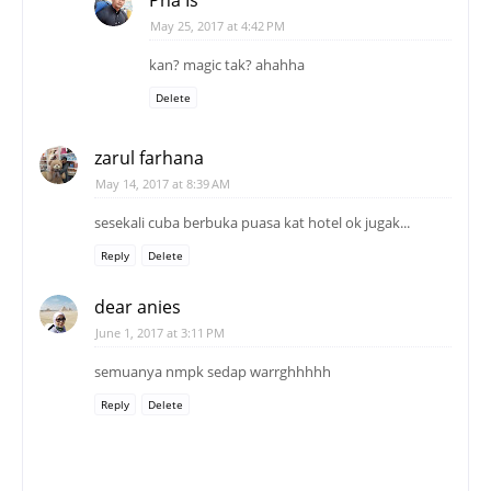
May 25, 2017 at 4:42 PM
kan? magic tak? ahahha
Delete
zarul farhana
May 14, 2017 at 8:39 AM
sesekali cuba berbuka puasa kat hotel ok jugak...
Reply
Delete
dear anies
June 1, 2017 at 3:11 PM
semuanya nmpk sedap warrghhhhh
Reply
Delete