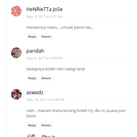
HeNRieTTa JoSe
May 9, 2017 at 9:21 AM
meriahnya menu....xmuat perut nie....
Reply
Delete
paridah
May 9, 2017 at 3:44 PM
Sedapnya boleh mkn selagi larat
Reply
Delete
aswadz
May 10, 2017 at 8:30 PM
uish... macam mana korang boleh try dlu ni. puasa pun
blom.
Reply
Delete
Pha Is