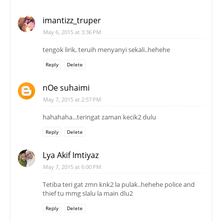
imantizz_truper
May 6, 2015 at 3:36 PM
tengok lirik, teruih menyanyi sekali..hehehe
Reply
Delete
nOe suhaimi
May 7, 2015 at 2:57 PM
hahahaha...teringat zaman kecik2 dulu
Reply
Delete
Lya Akif Imtiyaz
May 7, 2015 at 6:00 PM
Tetiba teri gat zmn knk2 la pulak..hehehe police and
thief tu mmg slalu la main dlu2
Reply
Delete