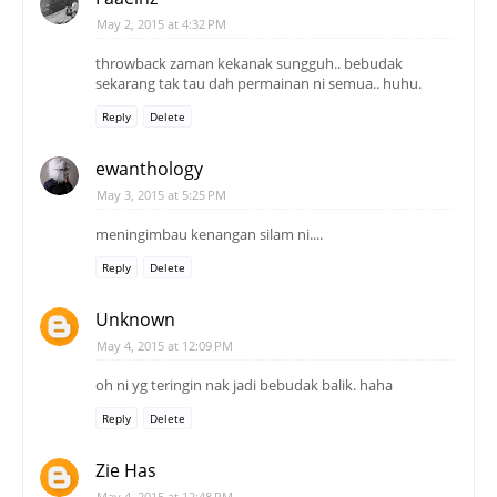
May 2, 2015 at 4:32 PM
throwback zaman kekanak sungguh.. bebudak
sekarang tak tau dah permainan ni semua.. huhu.
Reply
Delete
ewanthology
May 3, 2015 at 5:25 PM
meningimbau kenangan silam ni....
Reply
Delete
Unknown
May 4, 2015 at 12:09 PM
oh ni yg teringin nak jadi bebudak balik. haha
Reply
Delete
Zie Has
May 4, 2015 at 12:48 PM