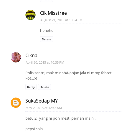
Cik Misstree
August 21, 2015 at 10:54 PM
hehehe
Delete
Cikna
April 30, 2015 at 10:35 PM
Polis sentri, mak minah&janjan jala ni mmg febret
kot...;-)
Reply
Delete
SukaSedap MY
May 2, 2015 at 12:43 AM
betul2 . yang ni pon mesti pernah main .
pepsi cola