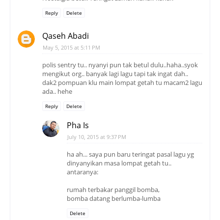
Reply
Delete
Qaseh Abadi
May 5, 2015 at 5:11 PM
polis sentry tu.. nyanyi pun tak betul dulu..haha..syok
mengikut org.. banyak lagi lagu tapi tak ingat dah..
dak2 pompuan klu main lompat getah tu macam2 lagu
ada.. hehe
Reply
Delete
Pha Is
July 10, 2015 at 9:37 PM
ha ah... saya pun baru teringat pasal lagu yg
dinyanyikan masa lompat getah tu..
antaranya:
rumah terbakar panggil bomba,
bomba datang berlumba-lumba
Delete