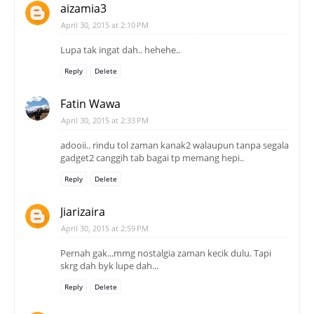
aizamia3
April 30, 2015 at 2:10 PM
Lupa tak ingat dah.. hehehe..
Reply
Delete
Fatin Wawa
April 30, 2015 at 2:33 PM
adooii.. rindu tol zaman kanak2 walaupun tanpa segala
gadget2 canggih tab bagai tp memang hepi..
Reply
Delete
Jiarizaira
April 30, 2015 at 2:59 PM
Pernah gak...mmg nostalgia zaman kecik dulu. Tapi
skrg dah byk lupe dah...
Reply
Delete