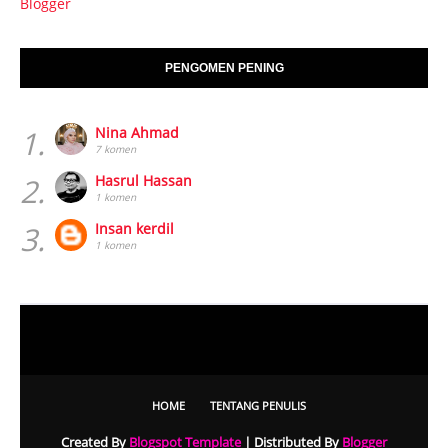
Blogger
PENGOMEN PENING
1.
Nina Ahmad
7 komen
2.
Hasrul Hassan
1 komen
3.
Insan kerdil
1 komen
HOME
TENTANG PENULIS
Created By
Blogspot Template
| Distributed By
Blogger