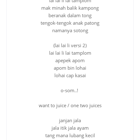
lai lai li lai tamplom
mak minah balik kampong
beranak dalam tong
tengok-tengok anak patong
namanya sotong
(lai lai li versi 2)
lai lai li lai tamplom
apepek apom
apom bin lohai
lohai cap kasai
o-som..!
want to juice / one two juices
janjan jala
jala itik jala ayam
tang mana lubang kecil