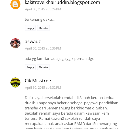
kakitravelkhairuddin.blogspot.com
April 30, 2015 at 3:24 PM
terkenang daku...
Reply
Delete
aswadz
April 30, 2015 at 5:36 PM
ada yg familiar, ada juga yg x pernah dgr.
Reply
Delete
Cik Misstree
April 30, 2015 at 6:32 PM
Dulu saya bersekolah rendah di Sabah kerana kedua-
dua ibu bapa saya bekerja sebagai pegawai pendidikan
transfer dari Semenanjung berkhidmat di Sabah.
Sekolah rendah saya berada dalam kawasan kem
tentera. Ramai kawan2 sekolah rendah saya
merupakan anak-anak askar RAMD dari Semenanjung
yang bertugas dalam kem tentera itu. Anak-anak askar