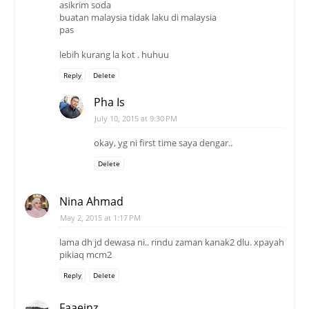
asikrim soda
buatan malaysia tidak laku di malaysia
pas
lebih kurang la kot . huhuu
Reply
Delete
Pha Is
July 10, 2015 at 9:30 PM
okay, yg ni first time saya dengar..
Delete
Nina Ahmad
May 2, 2015 at 1:17 PM
lama dh jd dewasa ni.. rindu zaman kanak2 dlu. xpayah
pikiaq mcm2
Reply
Delete
Faaeinz