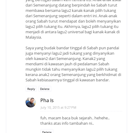
dari Semenanjung datang berpindah ke Sabah turut
membawa bersama lagu2 kanak-kanak pilih tukang
dari Semenanjung seperti dalam entri ini. Anak-anak
orang Sabah turut mendapat dan boleh menyanyikan
lagu2 pilih tukang itu. Akhirnya, lagu2 pilih tukang itu
menjadi di antara lagu2 universal bagi kanak-kanak di
Malaysia.
Saya yang budak bandar tinggal di Sabah pun pandai
juga menyanyi lagu2 jadi tukang yang dinyanyikan
oleh kawan2 dari Semenanjung. Kanak2 yang
mendiami di kawasan jauh di pedalaman Sabah
mungkin tidak tahu menyanyikan lagu2 pilih tukang
kerana anak2 orang Semenanjung yang berkhidmat di
Sabah kebiasaannya tinggal di kawasan bandar.
Reply
Delete
Pha Is
July 10, 2015 at 9:27 PM
fuh, macam baca buk sejarah.. hehehe..
thanks atas info tambahan ni..
Delete