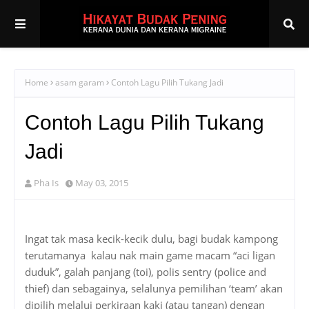
Home
asam garam
Contoh Lagu Pilih Tukang Jadi
Contoh Lagu Pilih Tukang
Jadi
Pha Is
May 03, 2015
Ingat tak masa kecik-kecik dulu, bagi budak kampong
terutamanya kalau nak main game macam “aci ligan
duduk”, galah panjang (toi), polis sentry (police and
thief) dan sebagainya, selalunya pemilihan ‘team’ akan
dipilih melalui perkiraan kaki (atau tangan) dengan