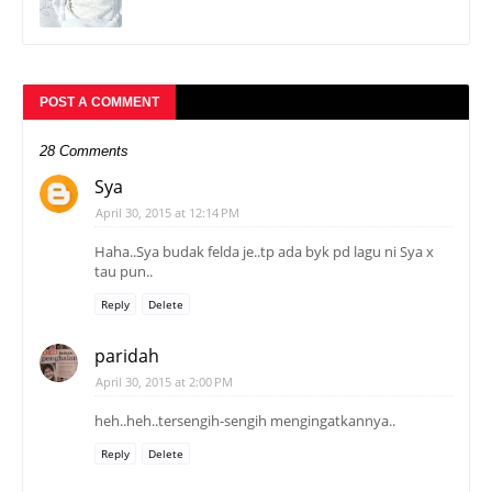
POST A COMMENT
28 Comments
Sya
April 30, 2015 at 12:14 PM
Haha..Sya budak felda je..tp ada byk pd lagu ni Sya x
tau pun..
Reply
Delete
paridah
April 30, 2015 at 2:00 PM
heh..heh..tersengih-sengih mengingatkannya..
Reply
Delete