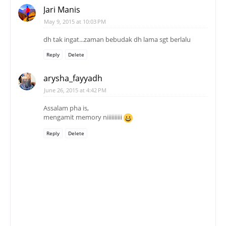
Jari Manis
May 9, 2015 at 10:03 PM
dh tak ingat...zaman bebudak dh lama sgt berlalu
Reply
Delete
arysha_fayyadh
June 26, 2015 at 4:42 PM
Assalam pha is,
mengamit memory niiiiiiiiii
Reply
Delete