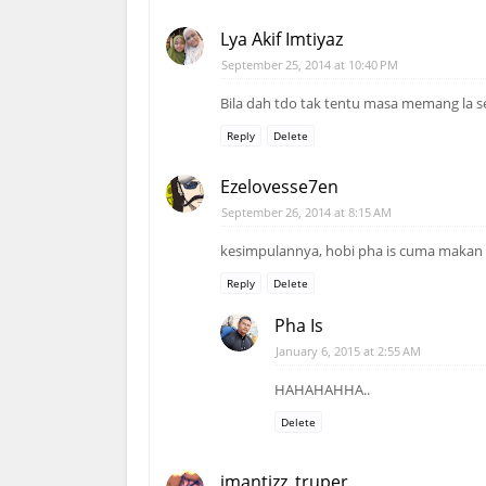
Lya Akif Imtiyaz
September 25, 2014 at 10:40 PM
Bila dah tdo tak tentu masa memang la s
Reply
Delete
Ezelovesse7en
September 26, 2014 at 8:15 AM
kesimpulannya, hobi pha is cuma makan ti
Reply
Delete
Pha Is
January 6, 2015 at 2:55 AM
HAHAHAHHA..
Delete
imantizz_truper