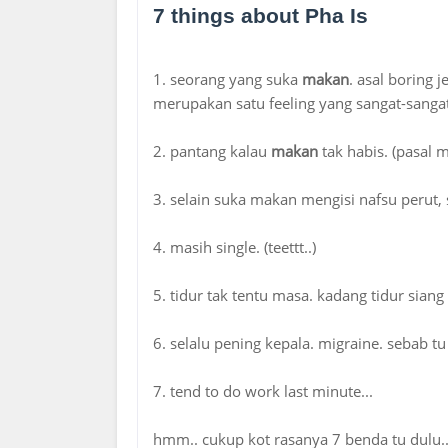
7 things about Pha Is
1. seorang yang suka
makan
. asal boring 
merupakan satu feeling yang sangat-sangat
2. pantang kalau
makan
tak habis. (pasal m
3. selain suka makan mengisi nafsu perut,
4. masih single. (teettt..)
5. tidur tak tentu masa. kadang tidur sian
6. selalu pening kepala. migraine. sebab t
7. tend to do work last minute...
hmm.. cukup kot rasanya 7 benda tu dulu..