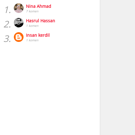
1.
Nina Ahmad
7 komen
2.
Hasrul Hassan
1 komen
3.
Insan kerdil
1 komen