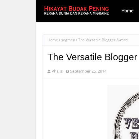
Home
Home
segmen
The Versatile Blogger Award
The Versatile Blogge
Pha Is
September 25, 2014