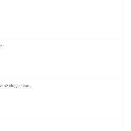
ni..
wan2 blogger kan...