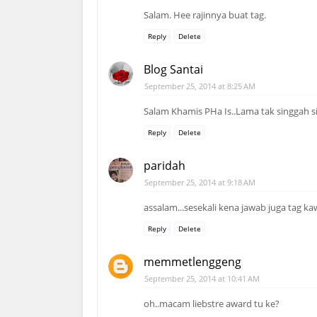
Salam. Hee rajinnya buat tag.
Reply
Delete
Blog Santai
September 25, 2014 at 8:25 AM
Salam Khamis PHa Is..Lama tak singgah si
Reply
Delete
paridah
September 25, 2014 at 9:18 AM
assalam...sesekali kena jawab juga tag ka
Reply
Delete
memmetlenggeng
September 25, 2014 at 10:41 AM
oh..macam liebstre award tu ke?