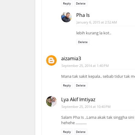
Reply
Delete
Pha Is
January 6, 2015 at 2:52 AM
lebih kurang la kot..
Delete
aizamia3
September 25, 2014 at 1:40 PM
Mana tak sakit kepala.. sebab tidur tak me
Reply
Delete
Lya Akif Imtiyaz
September 25, 2014 at 10:40 PM
Salam Pha Is ..Lama akak tak singgha sini 
hehehe ............
Reply
Delete