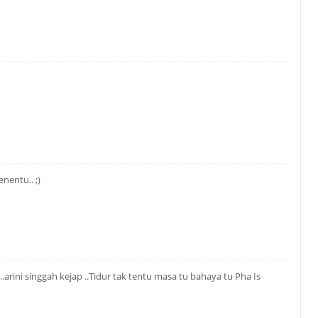
nentu.. ;)
..arini singgah kejap ..Tidur tak tentu masa tu bahaya tu Pha Is