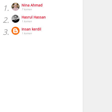
1.
Nina Ahmad
7 komen
2.
Hasrul Hassan
1 komen
3.
Insan kerdil
1 komen