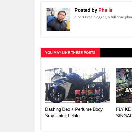
Posted by
Pha Is
a part time blogger, a full time ph
YOU MAY LIKE THESE POSTS
Dashing Deo + Perfume Body
FLY K
Sray Untuk Lelaki
SINGAP