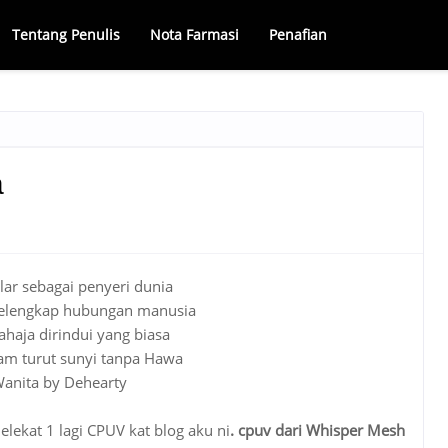
Tentang Penulis
Nota Farmasi
Penafian
a
lar sebagai penyeri dunia
lengkap hubungan manusia
haja dirindui yang biasa
m turut sunyi tanpa Hawa
Wanita by Dehearty
elekat 1 lagi CPUV kat blog aku ni
. cpuv dari Whisper Mesh