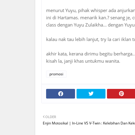
menurut Yuyu, pihak whisper ada anjurka
ini di Hartamas. menarik kan.? senang je
class dengan Yuyu Zulaikha... dengan Yuyu 
kalau nak tau lebih lanjut, try la cari iklan
akhir kata, kerana dirimu begitu berharga...
kisah la, janji khas untukmu wanita.
promosi
OLDER
Enjin Motosikal | In-Line VS V-Twin : Kelebihan Dan Ke