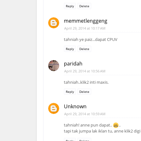
Reply
Delete
memmetlenggeng
April 29, 2014 at 10:17 AM
tahniah ye paiz...dapat CPUV
Reply
Delete
paridah
April 29, 2014 at 10:56 AM
tahniah..klik2 inti maxis.
Reply
Delete
Unknown
April 29, 2014 at 10:59 AM
tahniah! anne pun dapat..
..
tapi tak jumpa lak iklan tu, anne klik2 digi
Reply
Delete