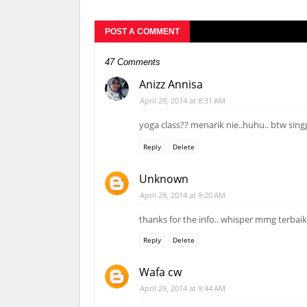
POST A COMMENT
47 Comments
Anizz Annisa
April 29, 2014 at 8:31 AM
yoga class?? menarik nie..huhu.. btw sin
Reply
Delete
Unknown
April 29, 2014 at 9:20 AM
thanks for the info.. whisper mmg terbaik.
Reply
Delete
Wafa cw
April 29, 2014 at 9:44 AM