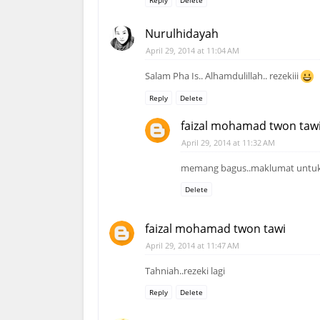
Nurulhidayah
April 29, 2014 at 11:04 AM
Salam Pha Is.. Alhamdulillah.. rezekiii
Reply
Delete
faizal mohamad twon taw
April 29, 2014 at 11:32 AM
memang bagus..maklumat untuk w
Delete
faizal mohamad twon tawi
April 29, 2014 at 11:47 AM
Tahniah..rezeki lagi
Reply
Delete