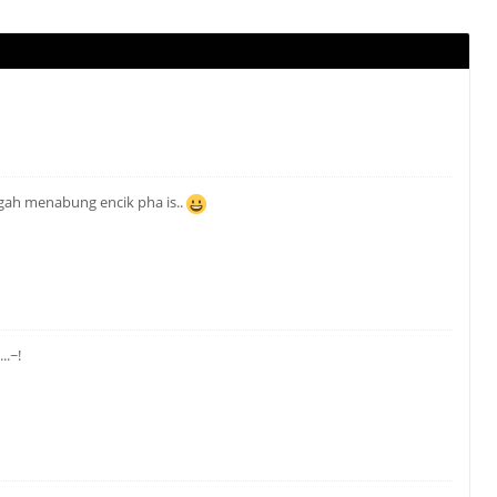
ggah menabung encik pha is..
..~!