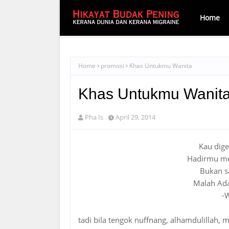
Home
Home
promosi
Khas Untukmu Wanita
Khas Untukmu Wanit
Pha Is
April 29, 2014
Kau dige
Hadirmu me
Bukan sa
Malah Ada
-
tadi bila tengok nuffnang, alhamdulillah, m