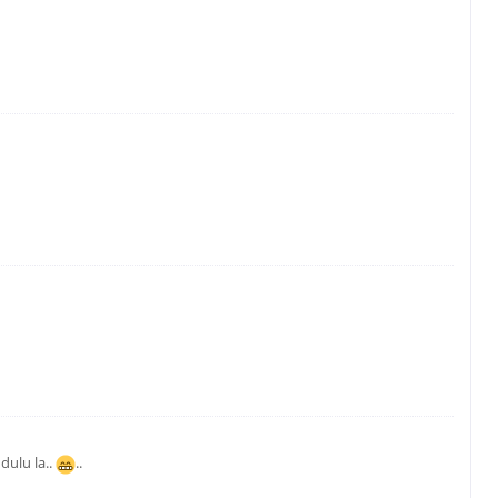
 dulu la..
..