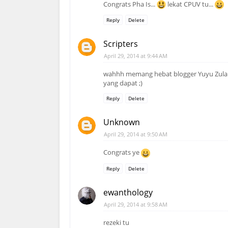
Congrats Pha Is...
lekat CPUV tu...
Reply
Delete
Scripters
April 29, 2014 at 9:44 AM
wahhh memang hebat blogger Yuyu Zulaikha
yang dapat ;)
Reply
Delete
Unknown
April 29, 2014 at 9:50 AM
Congrats ye
Reply
Delete
ewanthology
April 29, 2014 at 9:58 AM
rezeki tu