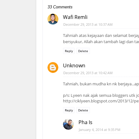
33 Comments
Wafi Remli
December 29, 2013 at 10:37 AM
Tahniah atas kejayaan dan selamat berj
bersyukur, Allah akan tambah lagi dan tam
Reply
Delete
Unknown
December 29, 2013 at 10:42 AM
Tahniah, bukan mudha kn nk berjaya...ap
p/s: Lyeen nak ajak semua bloggers utk 
http://ciklyeen.blogspot.com/2013/12/pe
Reply
Delete
Pha Is
January 4, 2014 at 9:35 PM