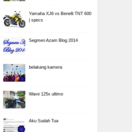
Yamaha XJ6 vs Benelli TNT 600
| specs
Segmen Azam Blog 2014
belakang kamera
Wave 125x ultimo
Aku Sudah Tua