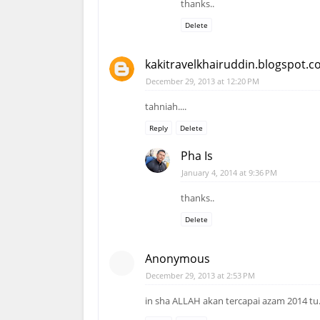
thanks..
Delete
kakitravelkhairuddin.blogspot.
December 29, 2013 at 12:20 PM
tahniah....
Reply
Delete
Pha Is
January 4, 2014 at 9:36 PM
thanks..
Delete
Anonymous
December 29, 2013 at 2:53 PM
in sha ALLAH akan tercapai azam 2014 tu