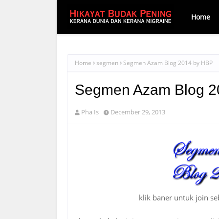
Home
Home
segmen
Segmen Azam Blog 2014 by HBP
Segmen Azam Blog 2
Pha Is
December 29, 2013
klik baner untuk join s