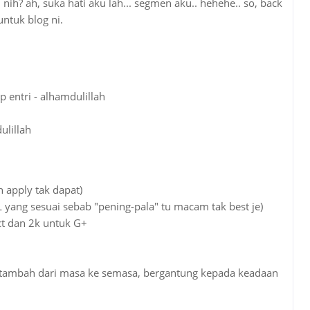
nih? ah, suka hati aku lah... segmen aku.. hehehe.. so, back
ntuk blog ni.
entri - alhamdulillah
lillah
 apply tak dapat)
 yang sesuai sebab "pening-pala" tu macam tak best je)
ct dan 2k untuk G+
ditambah dari masa ke semasa, bergantung kepada keadaan