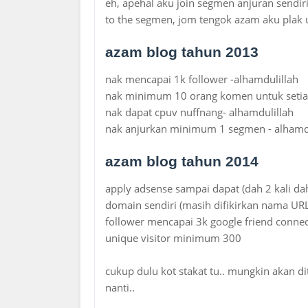
eh, apehal aku join segmen anjuran sendiri 
to the segmen, jom tengok azam aku plak u
azam blog tahun 2013
nak mencapai 1k follower -alhamdulillah
nak minimum 10 orang komen untuk setiap 
nak dapat cpuv nuffnang- alhamdulillah
nak anjurkan minimum 1 segmen - alhamdu
azam blog tahun 2014
apply adsense sampai dapat (dah 2 kali dah
domain sendiri (masih difikirkan nama URL
follower mencapai 3k google friend conne
unique visitor minimum 300
cukup dulu kot stakat tu.. mungkin akan 
nanti..