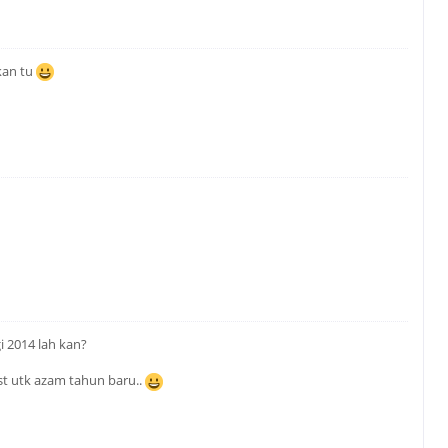
akan tu
i 2014 lah kan?
est utk azam tahun baru..