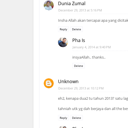
Dunia Zumal
December 29, 2013 at 5:16 PM
Insha Allah akan tercapai apa yang dicit
Reply
Delete
Pha Is
January 4, 2014 at 9:40 PM
insyaAllah.. thanks..
Delete
Unknown
December 29, 2013 at 10:12 PM
eh2, kenapa dua2 tu tahun 2013? satu lag
tahniah utk yg dah berjaya dan all the b
Reply
Delete