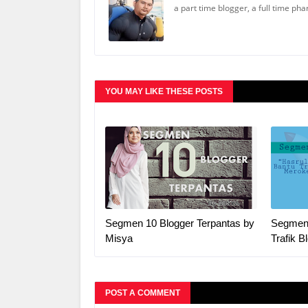
a part time blogger, a full time ph
YOU MAY LIKE THESE POSTS
Segmen 10 Blogger Terpantas by
Segmen 
Misya
Trafik B
POST A COMMENT