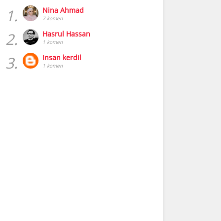
1.
Nina Ahmad
7 komen
2.
Hasrul Hassan
1 komen
3.
Insan kerdil
1 komen