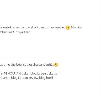
aya untuk azam baru wahai tuan punya segmen
Bila kita
bah lagi! In sya Allah~
apun u the best sbb usaha sungguh2..
join PENCARIAN dekat blog Lyeen dekat sini
ncarian-bloglist-dan-review-blog.html