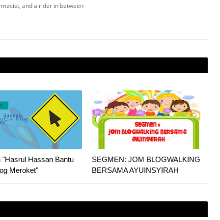
armacist, and a rider in between
"Hasrul Hassan Bantu
SEGMEN: JOM BLOGWALKING
log Meroket"
BERSAMA AYUINSYIRAH