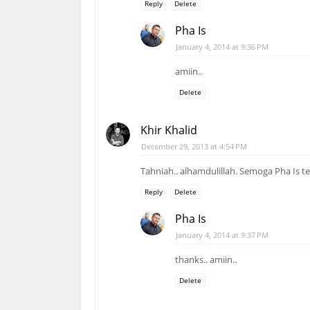
Reply
Delete
Pha Is
January 4, 2014 at 9:36 PM
amiin..
Delete
Khir Khalid
December 29, 2013 at 4:54 PM
Tahniah.. alhamdulillah. Semoga Pha Is te
Reply
Delete
Pha Is
January 4, 2014 at 9:37 PM
thanks.. amiin..
Delete