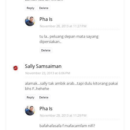
Reply
Delete
Pha Is
November 28, 2013 at 11:27 PM
tu la.. peluang depan mata sayang
dipersiakan..
Delete
Sally Samsaiman
November 23, 2013 at 6:06 PM
alamak...sally tak ambik arab...tapi dulu kitorang pakai
bhs F..hehehe
Reply
Delete
Pha Is
November 28, 2013 at 11:29 PM
bafahafasafa f mafacamfam nifi?