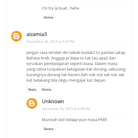
CH try la buat.. hehe
Delete
aizamia3
November 26, 2013 at 3:47 PM
jangan rasa rendah diri sebab budak2 tu pandai cakap
Bahasa Arab. Anggap je depa tu tak tau apa2 dan
teruskan pembelajaran seperti biasa. Dalam masa
yang sama tunjukkan ketegasan kat dorang, sekurang-
kurangnya dorang tak berani dah nak sok sek sok sek
kat belakang bila cikgu mengajar kat depan.
Reply
Delete
Unknown
November 26, 2013 at 6:08 PM
Munirah last belajar pun masa PMR
Delete