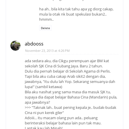
ha ah.. bila kita tak tahu apa yg diorg cakap,
mula la otak nk buat spekulasi bukan2..
hmmm..
Delete
abdooss
November 23, 2013 at 4:26 PM
ada sedara aku, dia Cikgu perempuan ajar BM kat
sekolah SJK Cina di Subang Jaya. Baru 2 tahun.
Dulu dia pernah belajar di Sekolah Agama di Perlis.
Tapi bila aku cuba cakap Arab sikit2 dengan dia,
jawabnya, "Itu dulu lah Yop. Sekarang semuanya dah
lupa!" (sambil ketawa)
Bila aku nasihat yang sama masa dia masuk SJK tu,
supaya dia dapat belajar Bahasa Cina (Mandarin) pula,
apa jawabnya?
>>> "Taknak lah.. buat pening kepala je.. budak-budak
Cina ni pun kerek giler"
Adoiii... itu macam olang pun ada.. peluang
berinteraksi belajar bahasa lain pun tak mau.
Lantak kau lah Minah!