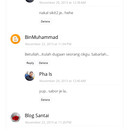
November 29, 2013 at 12:36 AM
nakal sikit2 je.. hehe
Delete
BinMuhammad
November 23, 2013 at 11:04 PM
Betullah...itulah dugaan seorang cikgu. Sabarlah...
Reply
Delete
Pha Is
November 29, 2013 at 12:40 AM
yup.. sabor je la..
Delete
Blog Santai
November 23, 2013 at 11:20 PM