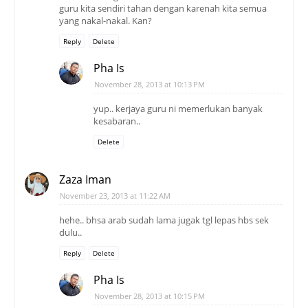
guru kita sendiri tahan dengan karenah kita semua
yang nakal-nakal. Kan?
Reply
Delete
Pha Is
November 28, 2013 at 10:13 PM
yup.. kerjaya guru ni memerlukan banyak
kesabaran..
Delete
Zaza Iman
November 23, 2013 at 11:22 AM
hehe.. bhsa arab sudah lama jugak tgl lepas hbs sek
dulu..
Reply
Delete
Pha Is
November 28, 2013 at 10:15 PM