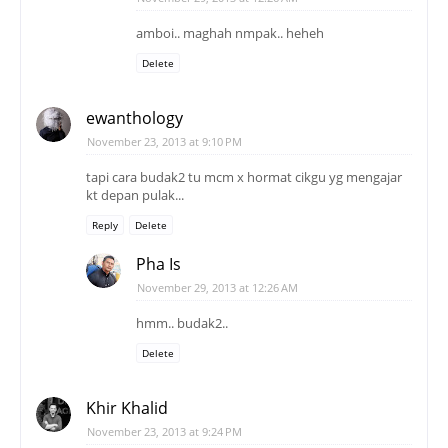
amboi.. maghah nmpak.. heheh
Delete
ewanthology
November 23, 2013 at 9:10 PM
tapi cara budak2 tu mcm x hormat cikgu yg mengajar
kt depan pulak...
Reply
Delete
Pha Is
November 29, 2013 at 12:26 AM
hmm.. budak2..
Delete
Khir Khalid
November 23, 2013 at 9:24 PM