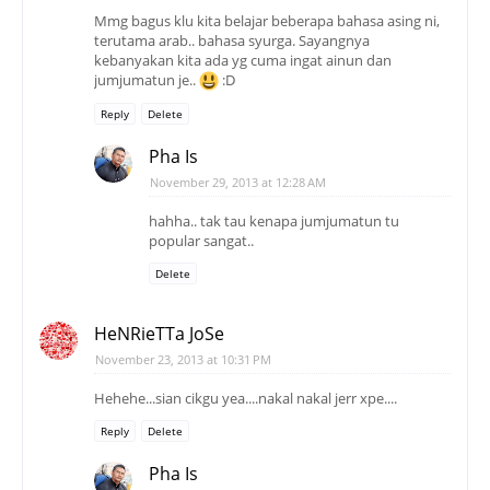
Mmg bagus klu kita belajar beberapa bahasa asing ni,
terutama arab.. bahasa syurga. Sayangnya
kebanyakan kita ada yg cuma ingat ainun dan
jumjumatun je..
:D
Reply
Delete
Pha Is
November 29, 2013 at 12:28 AM
hahha.. tak tau kenapa jumjumatun tu
popular sangat..
Delete
HeNRieTTa JoSe
November 23, 2013 at 10:31 PM
Hehehe...sian cikgu yea....nakal nakal jerr xpe....
Reply
Delete
Pha Is