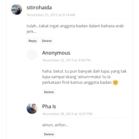
sitirohaida
November 23, 2013 at 8:14 AM
tulah...takat ingat anggota badan dalam bahasa arab
jerk...
Reply
Delete
Anonymous
November 23, 2013 at 9:56 PM
haha. betul. tu pun banyak dah lupa, yang tak
lupa sampai skang 'ainun=mata' tu la
perkataan first kamus anggota badan
Delete
Pha Is
November 28, 2013 at 10:07 PM
ainun, anfun...
Delete