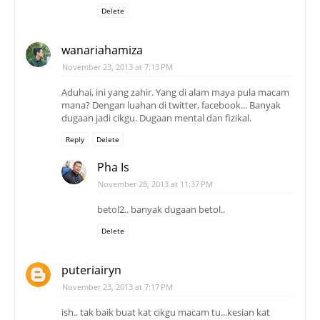
Delete
wanariahamiza
November 23, 2013 at 7:13 PM
Aduhai, ini yang zahir. Yang di alam maya pula macam
mana? Dengan luahan di twitter, facebook... Banyak
dugaan jadi cikgu. Dugaan mental dan fizikal.
Reply
Delete
Pha Is
November 28, 2013 at 11:37 PM
betol2.. banyak dugaan betol..
Delete
puteriairyn
November 23, 2013 at 7:17 PM
ish.. tak baik buat kat cikgu macam tu...kesian kat