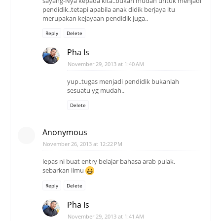
sayang-Nya kepada kita..bukan mudah untuk menjadi
pendidik..tetapi apabila anak didik berjaya itu
merupakan kejayaan pendidik juga..
Reply
Delete
Pha Is
November 29, 2013 at 1:40 AM
yup..tugas menjadi pendidik bukanlah
sesuatu yg mudah..
Delete
Anonymous
November 26, 2013 at 12:22 PM
lepas ni buat entry belajar bahasa arab pulak.
sebarkan ilmu
Reply
Delete
Pha Is
November 29, 2013 at 1:41 AM