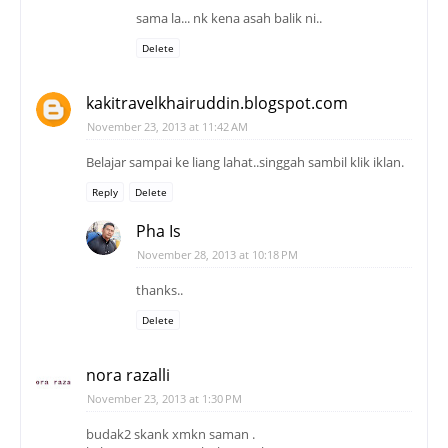
sama la... nk kena asah balik ni..
Delete
kakitravelkhairuddin.blogspot.com
November 23, 2013 at 11:42 AM
Belajar sampai ke liang lahat..singgah sambil klik iklan.
Reply
Delete
Pha Is
November 28, 2013 at 10:18 PM
thanks..
Delete
nora razalli
November 23, 2013 at 1:30 PM
budak2 skank xmkn saman .