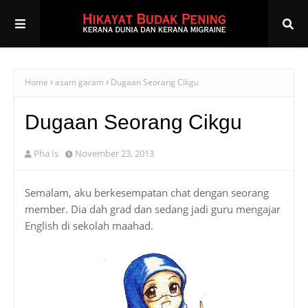
Home
asam garam
Dugaan Seorang Cikgu
Dugaan Seorang Cikgu
Pha Is
November 23, 2013
Semalam, aku berkesempatan chat dengan seorang
member. Dia dah grad dan sedang jadi guru mengajar
English di sekolah maahad.