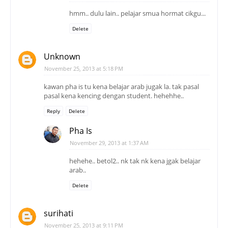
hmm.. dulu lain.. pelajar smua hormat cikgu...
Delete
Unknown
November 25, 2013 at 5:18 PM
kawan pha is tu kena belajar arab jugak la. tak pasal
pasal kena kencing dengan student. hehehhe..
Reply
Delete
Pha Is
November 29, 2013 at 1:37 AM
hehehe.. betol2.. nk tak nk kena jgak belajar
arab..
Delete
surihati
November 25, 2013 at 9:11 PM