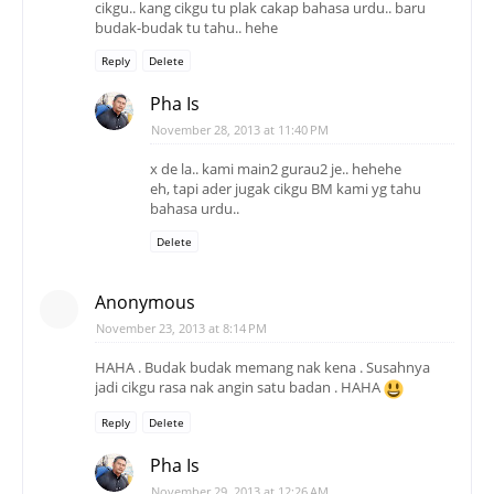
cikgu.. kang cikgu tu plak cakap bahasa urdu.. baru
budak-budak tu tahu.. hehe
Reply
Delete
Pha Is
November 28, 2013 at 11:40 PM
x de la.. kami main2 gurau2 je.. hehehe
eh, tapi ader jugak cikgu BM kami yg tahu
bahasa urdu..
Delete
Anonymous
November 23, 2013 at 8:14 PM
HAHA . Budak budak memang nak kena . Susahnya
jadi cikgu rasa nak angin satu badan . HAHA
Reply
Delete
Pha Is
November 29, 2013 at 12:26 AM