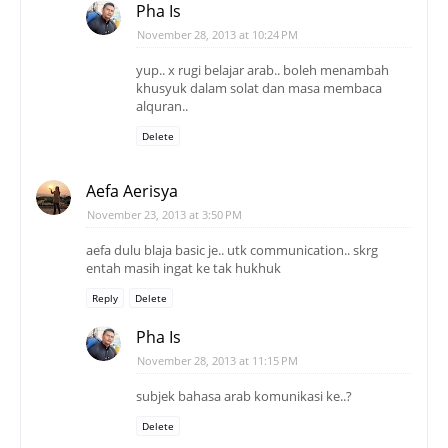
Pha Is
November 28, 2013 at 10:24 PM
yup.. x rugi belajar arab.. boleh menambah
khusyuk dalam solat dan masa membaca
alquran..
Delete
Aefa Aerisya
November 23, 2013 at 3:50 PM
aefa dulu blaja basic je.. utk communication.. skrg
entah masih ingat ke tak hukhuk
Reply
Delete
Pha Is
November 28, 2013 at 11:15 PM
subjek bahasa arab komunikasi ke..?
Delete