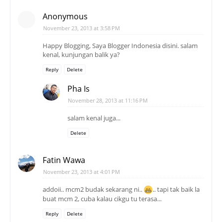
Anonymous
November 23, 2013 at 3:58 PM
Happy Blogging, Saya Blogger Indonesia disini. salam
kenal, kunjungan balik ya?
Reply
Delete
Pha Is
November 28, 2013 at 11:16 PM
salam kenal juga...
Delete
Fatin Wawa
November 23, 2013 at 4:01 PM
addoii.. mcm2 budak sekarang ni..
.. tapi tak baik la
buat mcm 2, cuba kalau cikgu tu terasa...
Reply
Delete