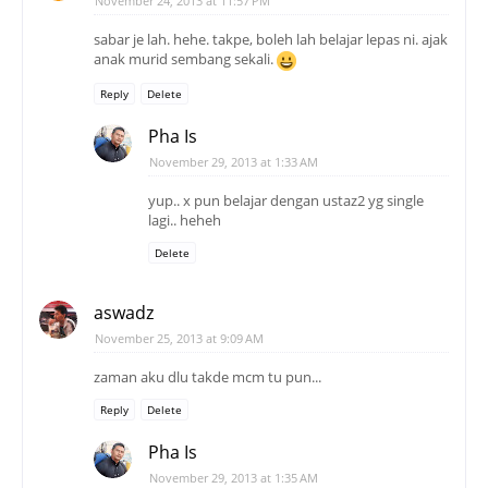
November 24, 2013 at 11:57 PM
sabar je lah. hehe. takpe, boleh lah belajar lepas ni. ajak
anak murid sembang sekali.
Reply
Delete
Pha Is
November 29, 2013 at 1:33 AM
yup.. x pun belajar dengan ustaz2 yg single
lagi.. heheh
Delete
aswadz
November 25, 2013 at 9:09 AM
zaman aku dlu takde mcm tu pun...
Reply
Delete
Pha Is
November 29, 2013 at 1:35 AM