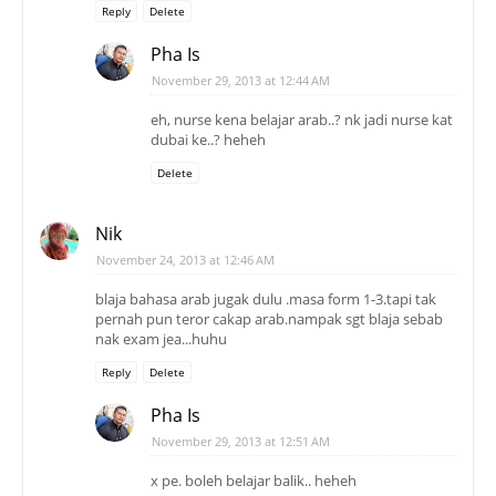
Reply
Delete
Pha Is
November 29, 2013 at 12:44 AM
eh, nurse kena belajar arab..? nk jadi nurse kat
dubai ke..? heheh
Delete
Nik
November 24, 2013 at 12:46 AM
blaja bahasa arab jugak dulu .masa form 1-3.tapi tak
pernah pun teror cakap arab.nampak sgt blaja sebab
nak exam jea...huhu
Reply
Delete
Pha Is
November 29, 2013 at 12:51 AM
x pe. boleh belajar balik.. heheh