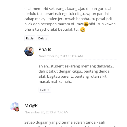
dsat memurid sekarang.. kuang ajau depan guru.. ai
dedulu tak berani nak ngutuk cikgu.. wpun pandai
cakap melayu tulen jer.. mwah hahaha.. tu pasal jadi
bijak dan bersopan macam ni.. mwi
hihi.. suh kawan
pha is tu sycho sikit bebudak tu..
Reply
Delete
Pha Is
November 29, 2013 at 1:39 AM
ah ah.. student sekarang memang dahsyat2..
dah x takut dengan cikgu.. pantang denda
sikit, bagitau parent.. pantang rotan sikit,
masuk mahkamah..
Delete
MY@R
November 26, 2013 at 7:46 AM
Setiap dugaan yang diterima adalah tanda kasih