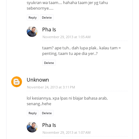
syukran wa taam.... hahaha taam jer yg tahu
sebenornye.....
Reply
Delete
Pha Is
November 29, 2013 at 1:05 AM
taam? ape tuh.. dah lupa plak.. kalau tam =
penting, taam tu ape dia yer..?
Delete
Unknown
November 24, 2013 at 3:11 PM
lol kesiannya, xpa lpas ni blajar bahasa arab,
senang..hehe
Reply
Delete
Pha Is
November 29, 2013 at 1:07 AM