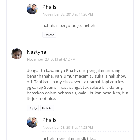
Pha Is
November 28, 2013 at 11:20 PM
hahaha.. bergurau je.. heheh
Delete
Nastyna
November 23, 2013 at 4:12 PM
dengar tu kawannya Pha Is, dari pengalaman yang
benar hahaha. Kan, umur macam tu suka la nak show
off. Tapi kan, in my class even tak ramai, tapi ada few
yg cakap Spanish, rasa sangat tak selesa bila dorang
bercakap dalam bahasa tu, walau bukan pasal kita, but
its just not nice.
Reply
Delete
Pha Is
November 28, 2013 at 11:23 PM
heheh.. pengalaman sikit je...