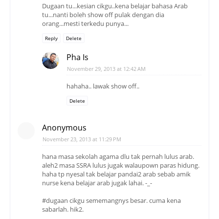
Dugaan tu...kesian cikgu..kena belajar bahasa Arab
tu...nanti boleh show off pulak dengan dia
orang...mesti terkedu punya...
Reply
Delete
Pha Is
November 29, 2013 at 12:42 AM
hahaha.. lawak show off..
Delete
Anonymous
November 23, 2013 at 11:29 PM
hana masa sekolah agama dlu tak pernah lulus arab.
aleh2 masa SSRA lulus jugak walaupown paras hidung.
haha tp nyesal tak belajar pandai2 arab sebab amik
nurse kena belajar arab jugak lahai. -_-
#dugaan cikgu sememangnys besar. cuma kena
sabarlah. hik2.