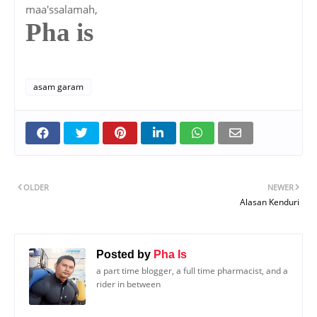
maa'ssalamah,
Pha is
asam garam
OLDER
NEWER
Alasan Kenduri
Posted by
Pha Is
a part time blogger, a full time pharmacist, and a
rider in between