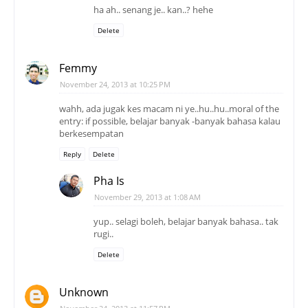
ha ah.. senang je.. kan..? hehe
Delete
Femmy
November 24, 2013 at 10:25 PM
wahh, ada jugak kes macam ni ye..hu..hu..moral of the
entry: if possible, belajar banyak -banyak bahasa kalau
berkesempatan
Reply
Delete
Pha Is
November 29, 2013 at 1:08 AM
yup.. selagi boleh, belajar banyak bahasa.. tak
rugi..
Delete
Unknown