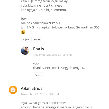
kalau SJK mmg teruk ckgu malay .
yela. kita mne fluent chinese
kita ngaja bi , ckp bi je ..ermmm..
btw,
MG nak carik folower ke 500
jom ! MG nk ckupkan folower nk buat GA worth rm500
Reply
Delete
Pha Is
November 28, 2013 at 10:19 PM
yup..
thanks.. nnti pha is singgah tengok..
Delete
Azlan Strider
November 23, 2013 at 3:00 PM
aiyak..what goes around comes
around..hahaha...mungkin mereka tengah diskus