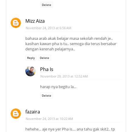
Delete
Mizz Aiza
November 24, 2013 at 6:56 AM
bahasa arab akak belajar masa sekolah rendah je..
kasihan kawan pha is tu.. semoga dia terus bersabar
dengan kerenah pelajarnya..
Reply
Delete
Pha Is
November 29, 2013 at 12:52 AM
harap nya begitu la...
Delete
fazaira
November 24, 2013 at 10:22 AM
hehehe... aje nye yer Pha is.... ana tahu gak skit2.. tp