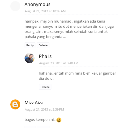
Anonymous
August 21, 2013 at 10:09 AM
nampak imej bin muhamad . ingatkan ada kena
mengena . senyum itu dpt menceriakan diri dan juga
orang lain . maka senyumlah seindah suria untuk
pahala yang berganda ...
Reply
Delete
Pha Is
August 23, 2013 at 3:48 AM
hahaha.. entah mcm mna bleh keluar gambar
dia dulu..
Delete
Mizz Aiza
August 21, 2013 at 2:39 PM
bagus kempen ni..