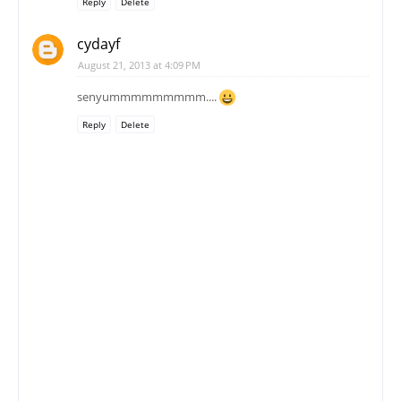
Reply
Delete
cydayf
August 21, 2013 at 4:09 PM
senyummmmmmmmm....
Reply
Delete