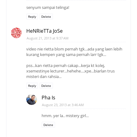
senyum sampai telinga!
Reply
Delete
HeNRieTTa JoSe
August 21, 2013 at 9:37 AM
video nie rietta blom pernah tgk...ada yang laen lebih
kurang kempen yang sama pernah larr tgk...
pss...kan rietta pernah cakap...kerja kt kolej,
xsemestinye lecturer...hehehe....xpe...biarlan trus
misteri dan rahsia...
Reply
Delete
Pha Is
August 23, 2013 at 3:46 AM
hmm. yer la.. mistery girl...
Delete