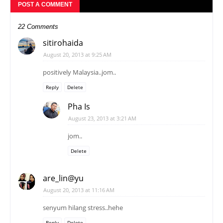
POST A COMMENT
22 Comments
sitirohaida
August 20, 2013 at 9:25 AM
positively Malaysia..jom..
Reply
Delete
Pha Is
August 23, 2013 at 3:21 AM
jom..
Delete
are_lin@yu
August 20, 2013 at 11:16 AM
senyum hilang stress..hehe
Reply
Delete