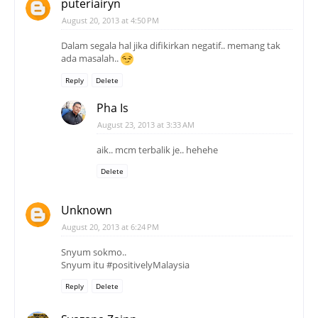
puteriairyn
August 20, 2013 at 4:50 PM
Dalam segala hal jika difikirkan negatif.. memang tak
ada masalah..
Reply
Delete
Pha Is
August 23, 2013 at 3:33 AM
aik.. mcm terbalik je.. hehehe
Delete
Unknown
August 20, 2013 at 6:24 PM
Snyum sokmo..
Snyum itu #positivelyMalaysia
Reply
Delete