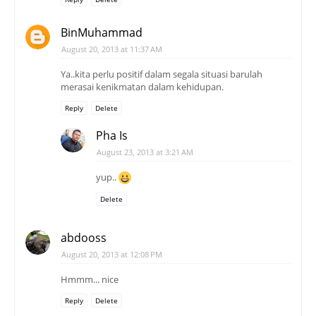
BinMuhammad
August 20, 2013 at 11:37 AM
Ya..kita perlu positif dalam segala situasi barulah
merasai kenikmatan dalam kehidupan.
Reply
Delete
Pha Is
August 23, 2013 at 3:21 AM
yup..
Delete
abdooss
August 20, 2013 at 12:08 PM
Hmmm... nice
Reply
Delete