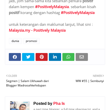
jadi, jom sama-sama kita sebarkan perkara
positif
dalam kempen
#PositivelyMalaysia
.
sebarkan kisah
positif
korang dengan hashtag
#PositivelyMalaysia
untuk keterangan dan maklumat lanjut, lihat sini :
Malaysia.my - Positively Malaysia
dunia
promosi
OLDER
NEWER
Segmen | Salam Ukhuwah dari
WW #55 | Sembunyi
Blogger Madrasahkehidupan
Posted by
Pha Is
a part time blogger, a full time pharmacist, and a