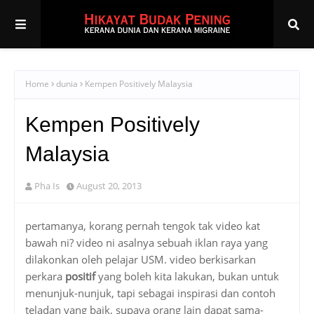
Home
dunia
Kempen Positively Malaysia
Kempen Positively
Malaysia
Pha Is
August 20, 2013
pertamanya, korang pernah tengok tak video kat
bawah ni? video ni asalnya sebuah iklan raya yang
dilakonkan oleh pelajar USM. video berkisarkan
perkara
positif
yang boleh kita lakukan, bukan untuk
menunjuk-nunjuk, tapi sebagai inspirasi dan contoh
teladan yang baik, supaya orang lain dapat sama-