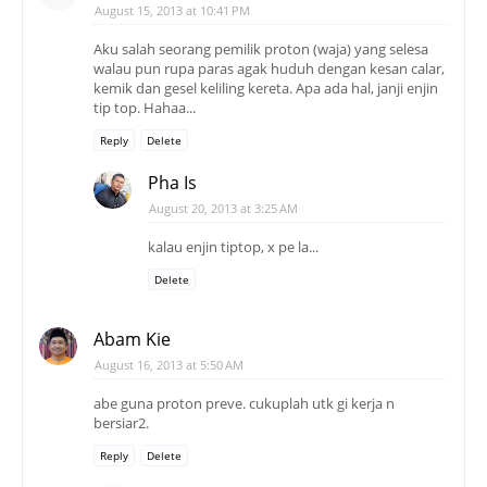
August 15, 2013 at 10:41 PM
Aku salah seorang pemilik proton (waja) yang selesa
walau pun rupa paras agak huduh dengan kesan calar,
kemik dan gesel keliling kereta. Apa ada hal, janji enjin
tip top. Hahaa...
Reply
Delete
Pha Is
August 20, 2013 at 3:25 AM
kalau enjin tiptop, x pe la...
Delete
Abam Kie
August 16, 2013 at 5:50 AM
abe guna proton preve. cukuplah utk gi kerja n
bersiar2.
Reply
Delete