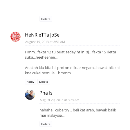
Delete
HeNRieTTa JoSe
August 19, 2013 at 8:51 AM
Hmm...fakta 12 tu buat sedey ht ini sj....fakta 15 rietta
suka...heeheehee...
Adakah klu kita bli proton di luar negara...bawak blk cni
kna cukai semula....hmmm...
Reply
Delete
Pha Is
August 20, 2013 at 3:35 AM
hahaha.. cuba try... beli kat arab, bawak balik
mai malaysia...
Delete