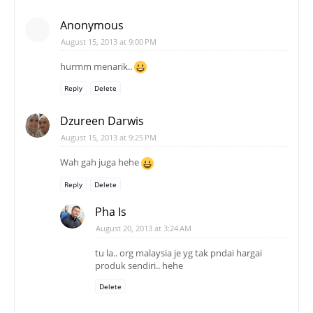
Anonymous
August 15, 2013 at 9:00 PM
hurmm menarik..
Reply
Delete
Dzureen Darwis
August 15, 2013 at 9:25 PM
Wah gah juga hehe
Reply
Delete
Pha Is
August 20, 2013 at 3:24 AM
tu la.. org malaysia je yg tak pndai hargai
produk sendiri.. hehe
Delete