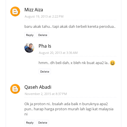
Mizz Aiza
August 19, 2013 at 2:22 PM
baru akak tahu.. tapi akak dah terbeli kereta perodua..
Reply
Delete
Pha Is
August 20, 2013 at 3:36 AM
hmm.. dh beli dah, x bleh nk buat apa2 la..
Delete
Qaseh Abadi
November 2, 2015 at 8:37 PM
Ok ja proton ni.. bsalah ada baik n buruknya apa2
pun.. harap harga proton murah lah lagi kat malaysia
ni
Reply
Delete