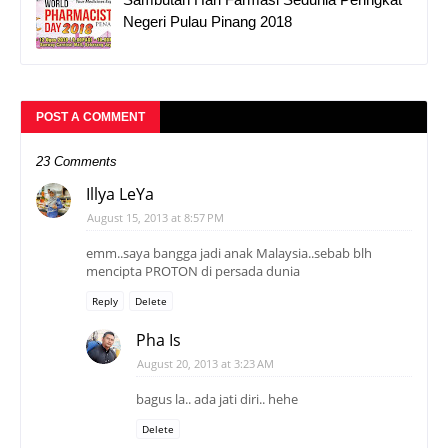
Negeri Pulau Pinang 2018
POST A COMMENT
23 Comments
Illya LeYa
August 15, 2013 at 8:57 PM
emm..saya bangga jadi anak Malaysia..sebab blh
mencipta PROTON di persada dunia
Reply
Delete
Pha Is
August 20, 2013 at 3:23 AM
bagus la.. ada jati diri.. hehe
Delete