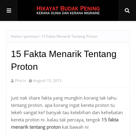
Home
promosi
15 Fakta Menarik Tentang Proton
15 Fakta Menarik Tentang
Proton
Pha Is
August 15, 2013
just nak share fakta yang mungkin korang tak tahu
tentang proton. apa korang ingat kereta proton tu
lekeh sangat ke? banyak tau kelebihan dan kehebatan
kereta proton ni. kalau tak percaya, tengok
15 fakta
menarik tentang proton
kat bawah ni