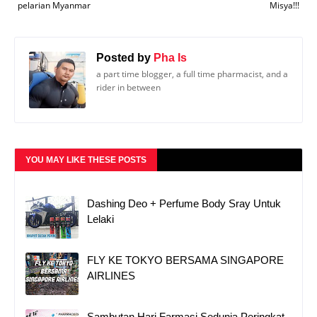
pelarian Myanmar
Misya!!!
Posted by
Pha Is
a part time blogger, a full time pharmacist, and a
rider in between
YOU MAY LIKE THESE POSTS
Dashing Deo + Perfume Body Sray Untuk
Lelaki
FLY KE TOKYO BERSAMA SINGAPORE
AIRLINES
Sambutan Hari Farmasi Sedunia Peringkat