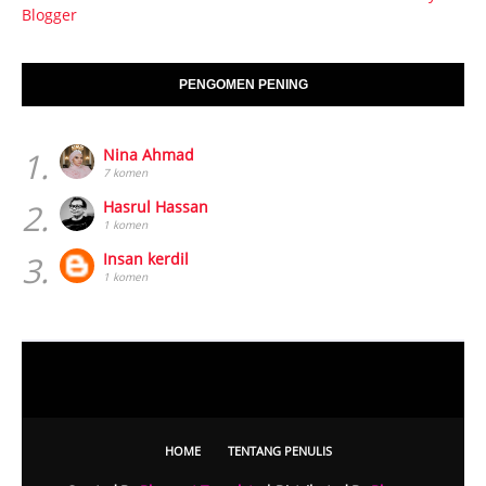
Blogger
PENGOMEN PENING
1.
Nina Ahmad
7 komen
2.
Hasrul Hassan
1 komen
3.
Insan kerdil
1 komen
HOME
TENTANG PENULIS