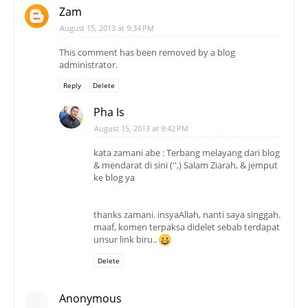
Zam
August 15, 2013 at 9:34 PM
This comment has been removed by a blog
administrator.
Reply
Delete
Pha Is
August 15, 2013 at 9:42 PM
kata zamani abe : Terbang melayang dari blog
& mendarat di sini ('',) Salam Ziarah, & jemput
ke blog ya
thanks zamani. insyaAllah, nanti saya singgah.
maaf, komen terpaksa didelet sebab terdapat
unsur link biru..
Delete
Anonymous