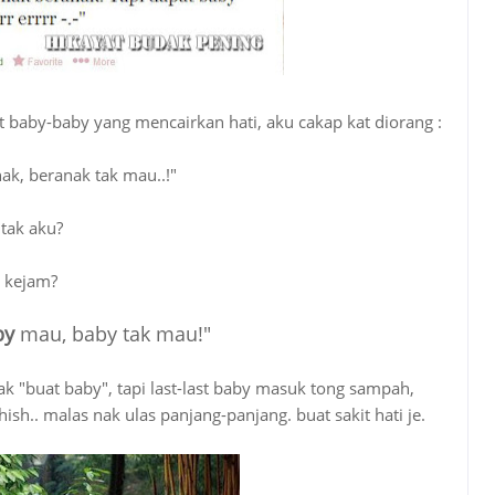
t baby-baby yang mencairkan hati, aku cakap kat diorang :
ak, beranak tak mau..!"
 tak aku?
i kejam?
by
mau, baby tak mau!"
k "buat baby", tapi last-last baby masuk tong sampah,
h.. malas nak ulas panjang-panjang. buat sakit hati je.