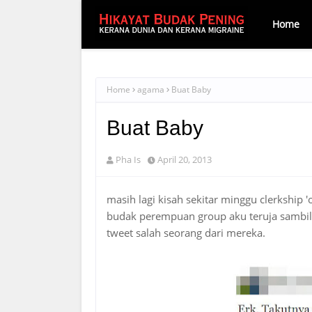
Home
Home
agama
Buat Baby
Buat Baby
Pha Is
April 20, 2013
masih lagi kisah sekitar minggu clerkship '
budak perempuan group aku teruja sambil t
tweet salah seorang dari mereka.