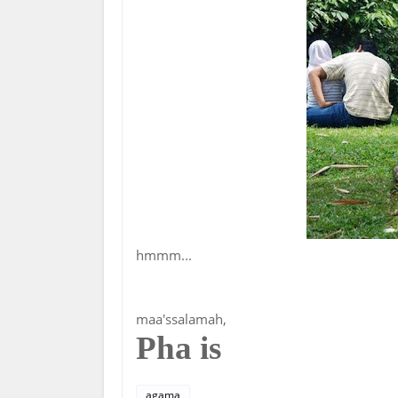
hmmm...
maa'ssalamah,
Pha is
agama