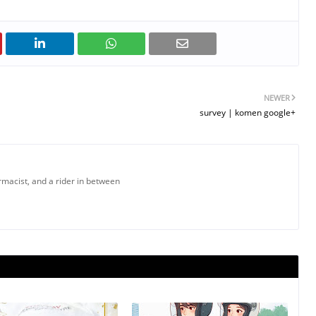
NEWER
survey | komen google+
armacist, and a rider in between