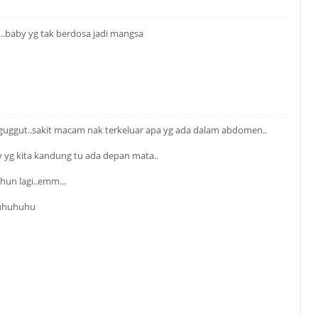
...baby yg tak berdosa jadi mangsa
guggut..sakit macam nak terkeluar apa yg ada dalam abdomen..
by yg kita kandung tu ada depan mata..
ahun lagi..emm...
.huhuhuhu