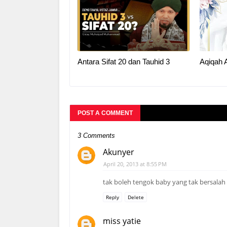
Antara Sifat 20 dan Tauhid 3
Aqiqah 
POST A COMMENT
3 Comments
Akunyer
April 20, 2013 at 8:55 PM
tak boleh tengok baby yang tak bersalah di
Reply
Delete
miss yatie