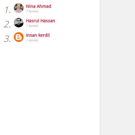
1.
Nina Ahmad
7 komen
2.
Hasrul Hassan
1 komen
3.
Insan kerdil
1 komen