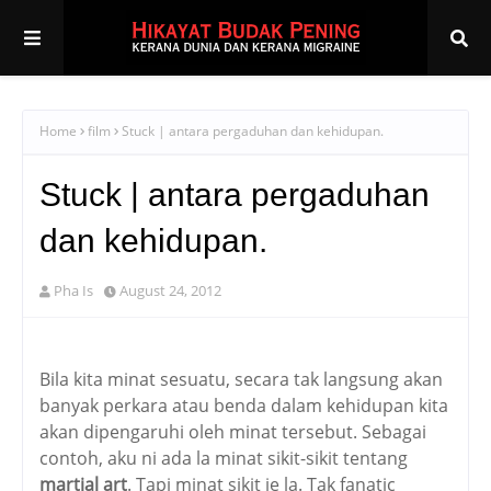
Home
film
Stuck | antara pergaduhan dan kehidupan.
Stuck | antara pergaduhan
dan kehidupan.
Pha Is
August 24, 2012
Bila kita minat sesuatu, secara tak langsung akan
banyak perkara atau benda dalam kehidupan kita
akan dipengaruhi oleh minat tersebut. Sebagai
contoh, aku ni ada la minat sikit-sikit tentang
martial art
. Tapi minat sikit je la. Tak fanatic