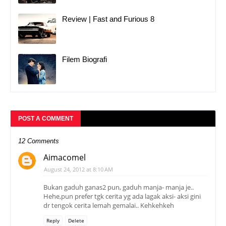
Review | Fast and Furious 8
Filem Biografi
POST A COMMENT
12 Comments
Aimacomel
August 24, 2012 at 8:10 AM
Bukan gaduh ganas2 pun, gaduh manja- manja je..
Hehe,pun prefer tgk cerita yg ada lagak aksi- aksi gini
dr tengok cerita lemah gemalai.. Kehkehkeh
Reply
Delete