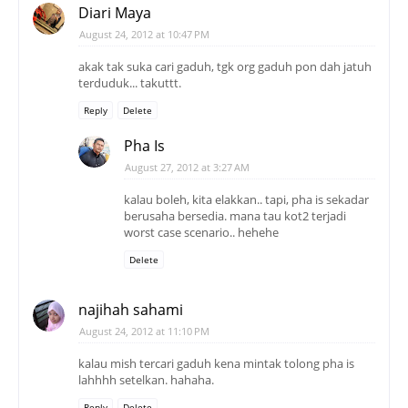
Diari Maya
August 24, 2012 at 10:47 PM
akak tak suka cari gaduh, tgk org gaduh pon dah jatuh
terduduk... takuttt.
Reply
Delete
Pha Is
August 27, 2012 at 3:27 AM
kalau boleh, kita elakkan.. tapi, pha is sekadar
berusaha bersedia. mana tau kot2 terjadi
worst case scenario.. hehehe
Delete
najihah sahami
August 24, 2012 at 11:10 PM
kalau mish tercari gaduh kena mintak tolong pha is
lahhhh setelkan. hahaha.
Reply
Delete