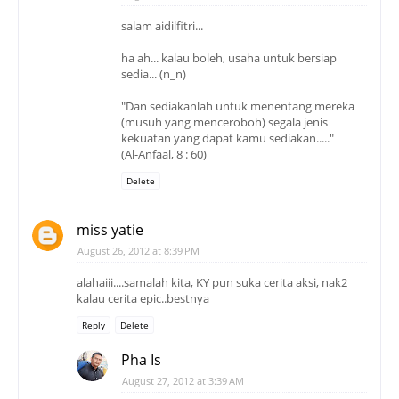
salam aidilfitri...
ha ah... kalau boleh, usaha untuk bersiap
sedia... (n_n)
"Dan sediakanlah untuk menentang mereka
(musuh yang menceroboh) segala jenis
kekuatan yang dapat kamu sediakan....."
(Al-Anfaal, 8 : 60)
Delete
miss yatie
August 26, 2012 at 8:39 PM
alahaiii....samalah kita, KY pun suka cerita aksi, nak2
kalau cerita epic..bestnya
Reply
Delete
Pha Is
August 27, 2012 at 3:39 AM