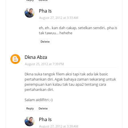
Pha Is
August 27, 2012 at 3:33 AM
eh, eh.. kan dah cakap, setelkan sendiri.. pha is
tak tawuu... hehehe
Delete
Dkna Abza
August 25, 2012 at 7:39 PM
Dkna suka tengok filem aksi tapi tak ada lak basic
pertahankan diri. Agak bahaya zaman sekarang untuk
perempuan kan kalau tak tau apa2 tentang cara
pertahankan diri.
Salam aidilfitri ;-)
Reply
Delete
Pha Is
August 27, 2012 at 3:39 AM