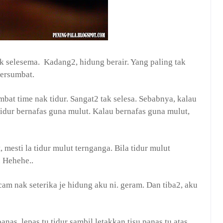
k selesema. Kadang2, hidung berair. Yang paling tak
tersumbat.
at time nak tidur. Sangat2 tak selesa. Sebabnya, kalau
idur bernafas guna mulut. Kalau bernafas guna mulut,
 mesti la tidur mulut ternganga. Bila tidur mulut
. Hehehe..
cam nak seterika je hidung aku ni. geram. Dan tiba2, aku
nas, lepas tu tidur sambil letakkan tisu panas tu atas