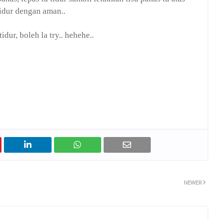
tidur dengan aman..
dur, boleh la try.. hehehe..
NEWER