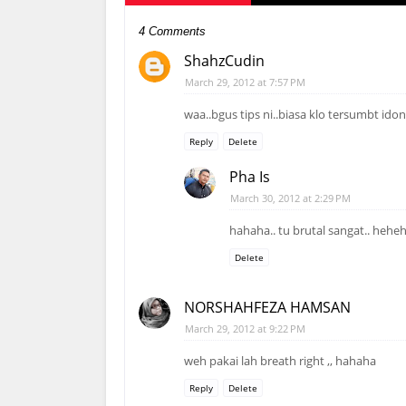
4 Comments
ShahzCudin
March 29, 2012 at 7:57 PM
waa..bgus tips ni..biasa klo tersumbt idon
Reply
Delete
Pha Is
March 30, 2012 at 2:29 PM
hahaha.. tu brutal sangat.. hehe
Delete
NORSHAHFEZA HAMSAN
March 29, 2012 at 9:22 PM
weh pakai lah breath right ,, hahaha
Reply
Delete