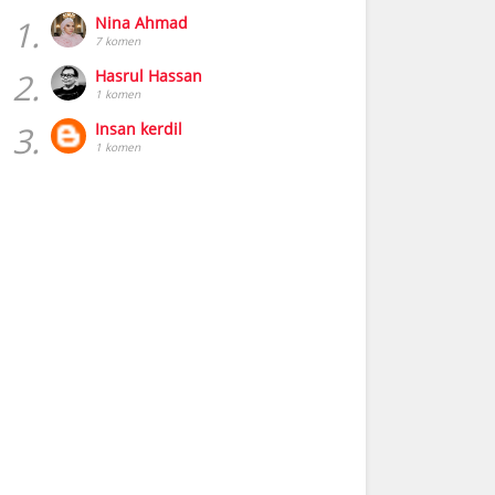
1.
Nina Ahmad
7 komen
2.
Hasrul Hassan
1 komen
3.
Insan kerdil
1 komen