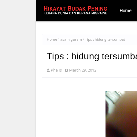
Home
Home
asam garam
Tips : hidung tersumbat
Tips : hidung tersumb
Pha Is
March 29, 2012