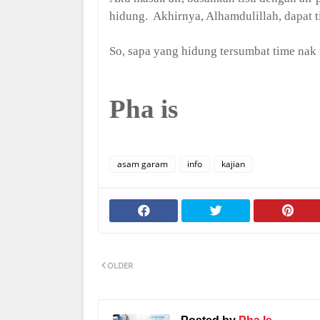
hidung. Akhirnya, Alhamdulillah, dapat 
So, sapa yang hidung tersumbat time nak ti
Pha is
asam garam
info
kajian
OLDER