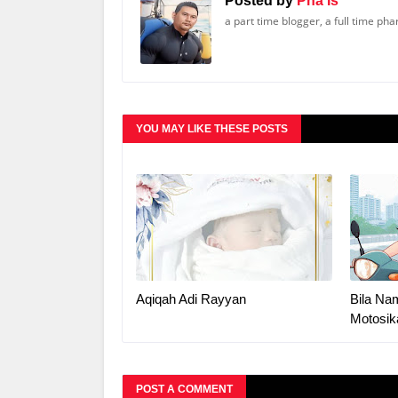
Posted by
Pha Is
a part time blogger, a full time ph
YOU MAY LIKE THESE POSTS
Aqiqah Adi Rayyan
Bila Na
Motosik
POST A COMMENT