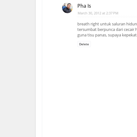
Pha Is
March 30, 2012 at 2:37 PM
breath right untuk saluran hidun
tersumbat berpunca dari cecair 
guna tisu panas, supaya kepeka
Delete