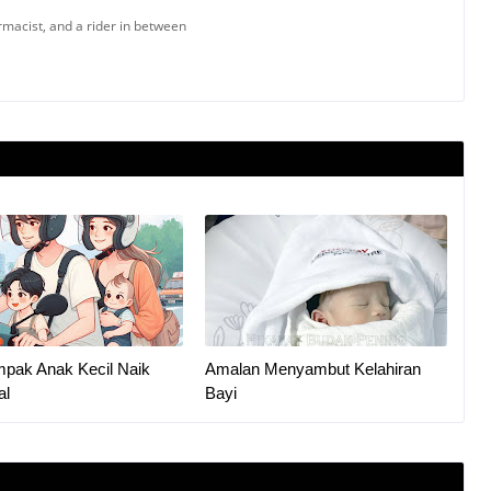
armacist, and a rider in between
mpak Anak Kecil Naik
Amalan Menyambut Kelahiran
al
Bayi