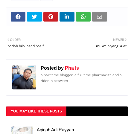
OLDER
NEWER
padah bila jasad pasif
mukmin yang kuat
Posted by
Pha Is
a part time blogger, a full time pharmacist, and a
rider in between
YOU MAY LIKE THESE POSTS
Aqiqah Adi Rayyan