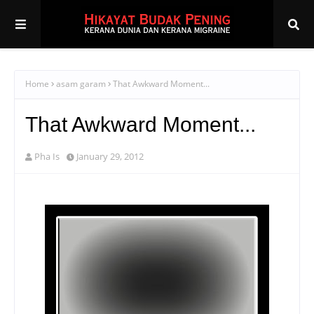
Home
asam garam
That Awkward Moment...
That Awkward Moment...
Pha Is
January 29, 2012