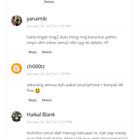
Delete
yanamib
January 29, 2012 at 1:07 PM
haha tingat msg2 dulu mmg msg berantai..pehtu
smpn dlm inbox lama2 sbb syg nk delete..=P
Reply
Delete
ch000tz
January 29, 2012 at 1:39 PM
sekarang semua dah pakai smartphone + banyak IM
free
Reply
Delete
Haikal Blank
January 30, 2012 at 12:27 PM
Hohoho umur dah menuju ketuaan ni, nak taip mesej
pun dah naik malas. Mana tak nya, janji ada pape je kol