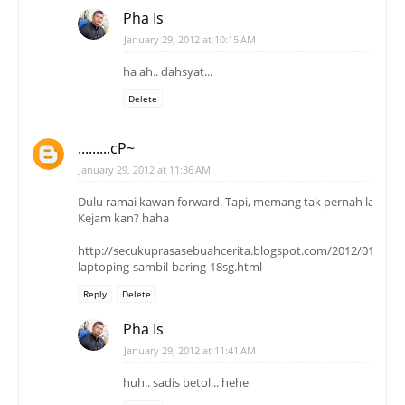
Pha Is
January 29, 2012 at 10:15 AM
ha ah.. dahsyat...
Delete
.........cP~
January 29, 2012 at 11:36 AM
Dulu ramai kawan forward. Tapi, memang tak pernah layan p
Kejam kan? haha
http://secukuprasasebuahcerita.blogspot.com/2012/01/baha
laptoping-sambil-baring-18sg.html
Reply
Delete
Pha Is
January 29, 2012 at 11:41 AM
huh.. sadis betol... hehe