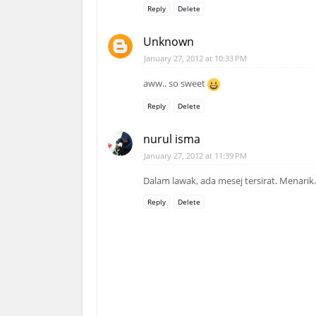
Reply
Delete
Unknown
January 27, 2012 at 10:33 PM
aww.. so sweet
Reply
Delete
nurul isma
January 27, 2012 at 11:39 PM
Dalam lawak, ada mesej tersirat. Menarik.
Reply
Delete