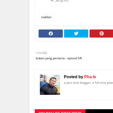
4: 30 p.m.
nukilan
OLDER
bukan yang pertama - episod 5/6
Posted by
Pha Is
a part time blogger, a full time ph