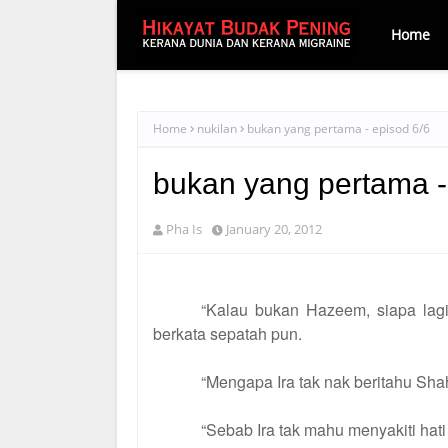
Home
Home
nukilan
bukan yang pertama - episod 6/6
bukan yang pertama -
Pha Is
January 20, 2012
“Kalau bukan Hazeem, siapa lagi?
berkata sepatah pun.
“Mengapa Ira tak nak beritahu Sha
“Sebab Ira tak mahu menyakiti hati