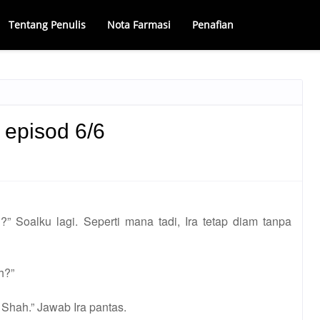
Tentang Penulis
Nota Farmasi
Penafian
 episod 6/6
” Soalku lagi. Seperti mana tadi, Ira tetap diam tanpa
h?”
 Shah.” Jawab Ira pantas.