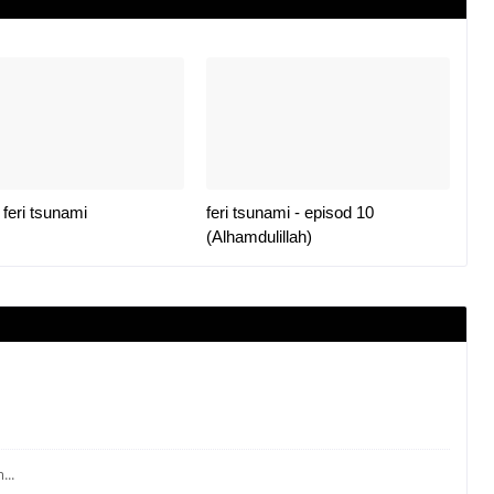
 feri tsunami
feri tsunami - episod 10
(Alhamdulillah)
...