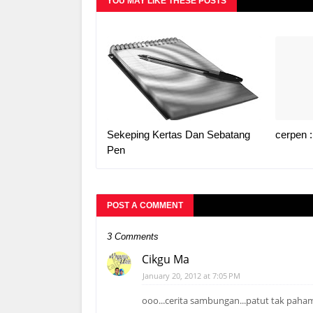
YOU MAY LIKE THESE POSTS
Sekeping Kertas Dan Sebatang
cerpen :
Pen
POST A COMMENT
3 Comments
Cikgu Ma
January 20, 2012 at 7:05 PM
ooo...cerita sambungan...patut tak paham