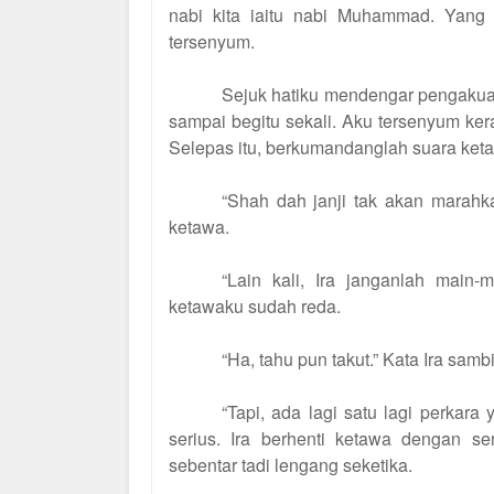
nabi kita iaitu nabi Muhammad. Yang 
tersenyum.
Sejuk hatiku mendengar pengakuann
sampai begitu sekali. Aku tersenyum kera
Selepas itu, berkumandanglah suara keta
“Shah dah janji tak akan marahka
ketawa.
“Lain kali, Ira janganlah main-
ketawaku sudah reda.
“Ha, tahu pun takut.” Kata Ira sam
“Tapi, ada lagi satu lagi perkar
serius. Ira berhenti ketawa dengan s
sebentar tadi lengang seketika.