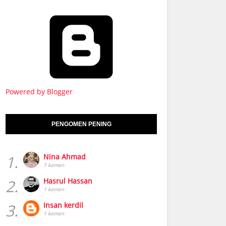
Powered by Blogger
PENGOMEN PENING
1.
Nina Ahmad
7 komen
2.
Hasrul Hassan
1 komen
3.
Insan kerdil
1 komen