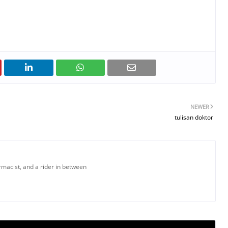
NEWER
tulisan doktor
armacist, and a rider in between