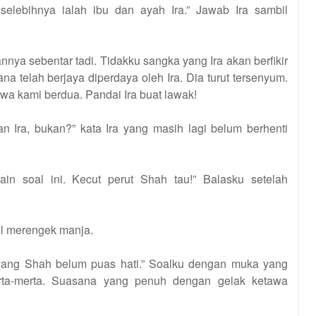
selebihnya ialah ibu dan ayah Ira.” Jawab Ira sambil
ya sebentar tadi. Tidakku sangka yang Ira akan berfikir
na telah berjaya diperdaya oleh Ira. Dia turut tersenyum.
wa kami berdua. Pandai Ira buat lawak!
n Ira, bukan?” kata Ira yang masih lagi belum berhenti
main soal ini. Kecut perut Shah tau!” Balasku setelah
bil merengek manja.
a yang Shah belum puas hati.” Soalku dengan muka yang
erta-merta. Suasana yang penuh dengan gelak ketawa